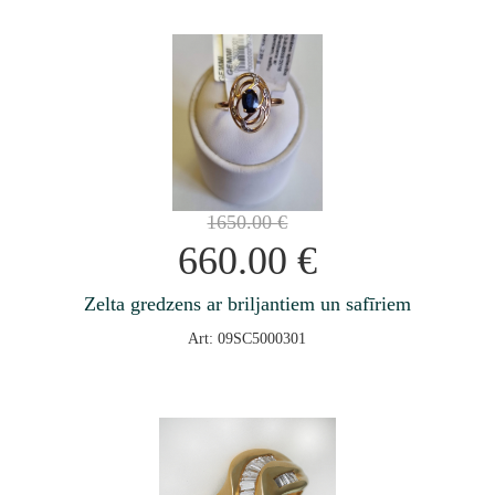
1650.00
€
660.00
€
Zelta gredzens ar briljantiem un safīriem
Art: 09SC5000301