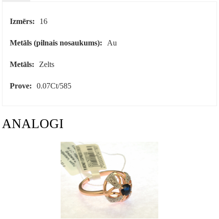
Izmērs:
16
Metāls (pilnais nosaukums):
Au
Metāls:
Zelts
Prove:
0.07Ct/585
ANALOGI