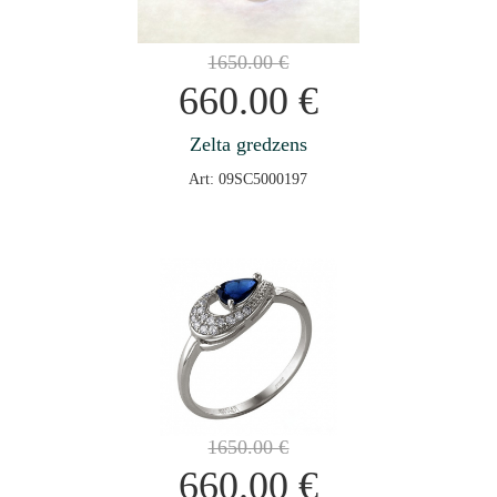
1650.00
€
660.00
€
Zelta gredzens
Art: 09SC5000197
1650.00
€
660.00
€