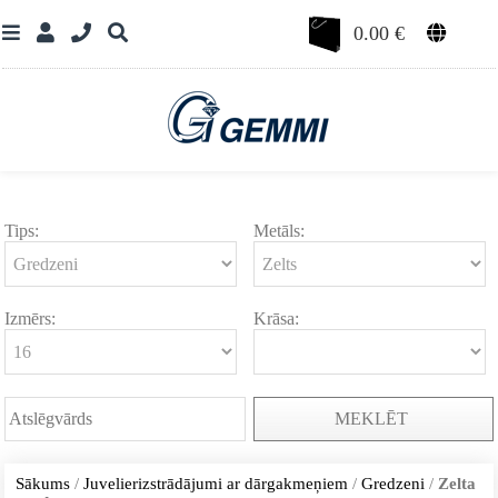
0.00
€
Tips:
Metāls:
Izmērs:
Krāsa:
MEKLĒT
Sākums
/
Juvelierizstrādājumi ar dārgakmeņiem
/
Gredzeni
/
Zelta