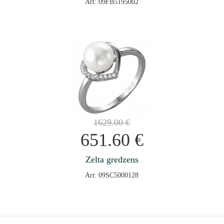
Art: 09FB5195002
1629.00
€
651.60
€
Zelta gredzens
Art: 09SC5000128