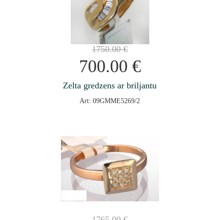
1750.00
€
700.00
€
Zelta gredzens ar briljantu
Art: 09GMME5269/2
1765.00
€