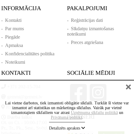
INFORMĀCIJA
PAKALPOJUMI
-
Kontakti
-
Reģistrācijas dati
-
Par mums
-
Sīkdatņu izmantošanas
noteikumi
-
Piegāde
-
Preces atgriešana
-
Apmaksa
-
Konfidencialitātes politika
-
Noteikumi
KONTAKTI
SOCIĀLIE MĒDIJI
+371 202-15-704
gemmi@gemmi.lv
Lai vietne darbotos, tiek izmantoti obligātie sīkfaili. Turklāt šī vietne var
Rīga, Lāčplēšā iela 88
izmantot arī statistikas un mārketinga sīkfailus. Vairāk par vietnē
izmantotajiem sīkfailiem var atrast
Uzņēmuma sīkfailu politikā
un
PARTNERI
Darba laiks:
Privātuma politikā
.
Ot. un Ct. - 10:00-17:00
Pr., Tr., Pk., Sest., Svētd. -
Detalizēts apraksts
brīvdienas