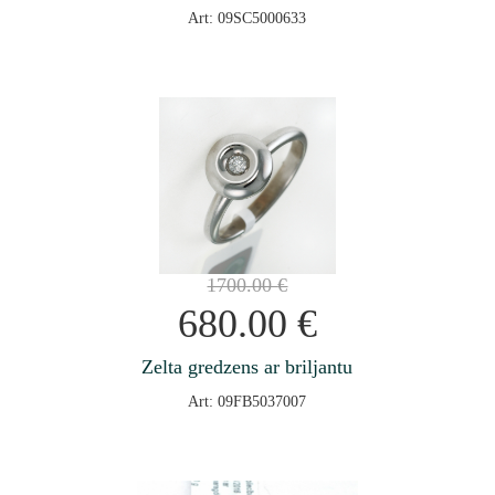
Art: 09SC5000633
1700.00
€
680.00
€
Zelta gredzens ar briljantu
Art: 09FB5037007