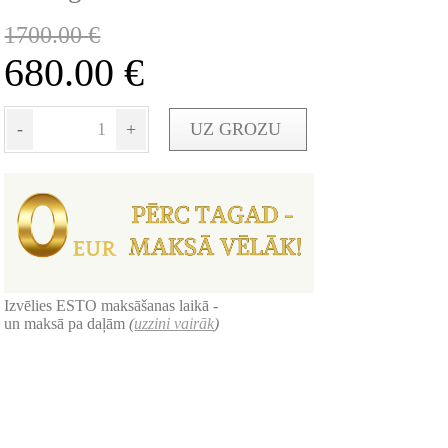
1700.00
€
680.00
€
-
+
UZ GROZU
Izvēlies ESTO maksāšanas laikā -
un maksā pa daļām
(
uzzini vairāk
)