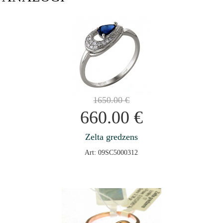
1650.00
€
660.00
€
Zelta gredzens
Art: 09SC5000312