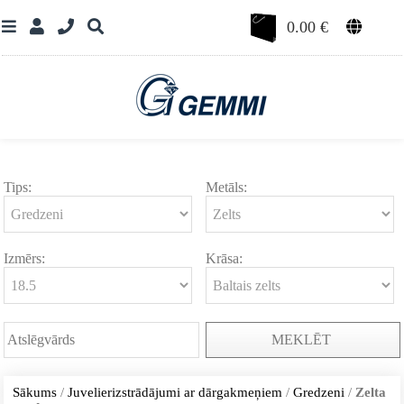
0.00
€
Tips:
Metāls:
Izmērs:
Krāsa:
MEKLĒT
Sākums
/
Juvelierizstrādājumi ar dārgakmeņiem
/
Gredzeni
/
Zelta