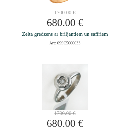
1700.00
€
680.00
€
Zelta gredzens ar briljantiem un safīriem
Art: 09SC5000633
1700.00
€
680.00
€