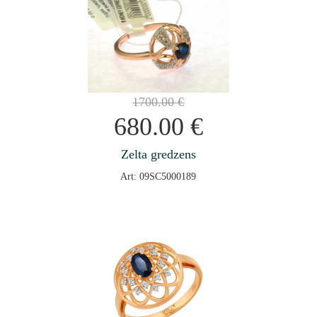
1700.00
€
680.00
€
Zelta gredzens
Art: 09SC5000189