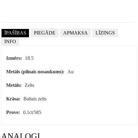
ĪPAŠĪBAS
PIEGĀDE
APMAKSA
LĪZINGS
INFO
Izmērs:
18.5
Metāls (pilnais nosaukums):
Au
Metāls:
Zelts
Krāsa:
Baltais zelts
Prove:
0.1ct/585
ANALOGI