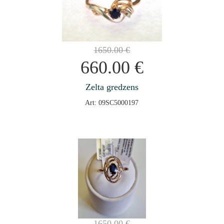
1650.00
€
660.00
€
Zelta gredzens
Art: 09SC5000197
1650.00
€