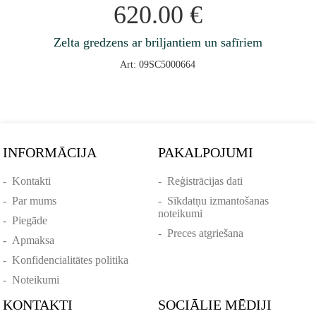
620.00
€
Zelta gredzens ar briljantiem un safīriem
Art: 09SC5000664
INFORMĀCIJA
PAKALPOJUMI
-
Kontakti
-
Reģistrācijas dati
-
Par mums
-
Sīkdatņu izmantošanas
noteikumi
-
Piegāde
-
Preces atgriešana
-
Apmaksa
-
Konfidencialitātes politika
-
Noteikumi
KONTAKTI
SOCIĀLIE MĒDIJI