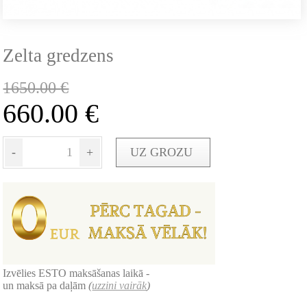
Zelta gredzens
1650.00
€
660.00
€
-
+
UZ GROZU
Izvēlies ESTO maksāšanas laikā -
un maksā pa daļām
(
uzzini vairāk
)