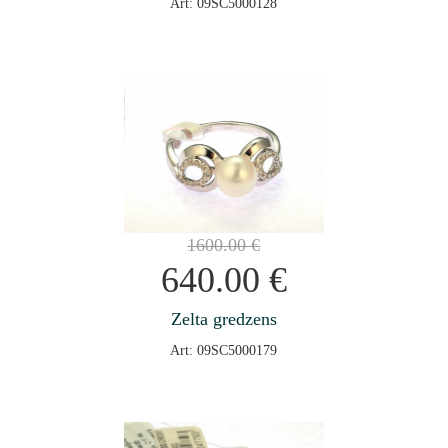
Art: 09SC5000128
1600.00
€
640.00
€
Zelta gredzens
Art: 09SC5000179