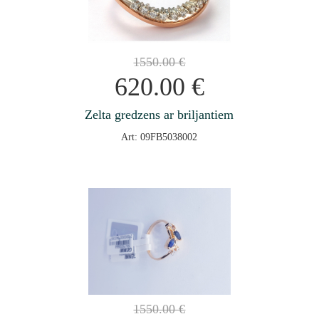
1550.00
€
620.00
€
Zelta gredzens ar briljantiem
Art: 09FB5038002
1550.00
€