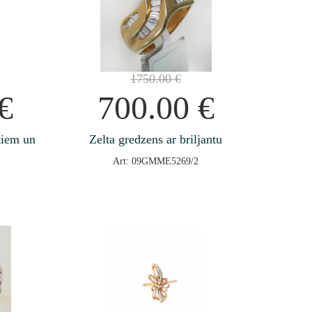
1750.00
€
€
700.00
€
ntiem un
Zelta gredzens ar briljantu
Art: 09GMME5269/2