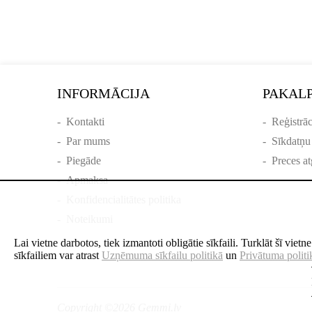
INFORMĀCIJA
PAKAL
-
Kontakti
-
Reģistrāc
-
Par mums
-
Sīkdatņu
-
Piegāde
-
Preces at
-
Apmaksa
-
Konfidencialitātes politika
-
Noteikumi
Lai vietne darbotos, tiek izmantoti obligātie sīkfaili. Turklāt šī viet
sīkfailiem var atrast
Uzņēmuma sīkfailu politikā
un
Privātuma politi
Copyright ©2026 Gemmi.lv