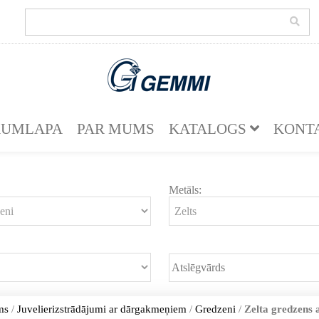
KUMLAPA
PAR MUMS
KATALOGS
KONT
Metāls:
ms
/
Juvelierizstrādājumi ar dārgakmeņiem
/
Gredzeni
/
Zelta gredzens a