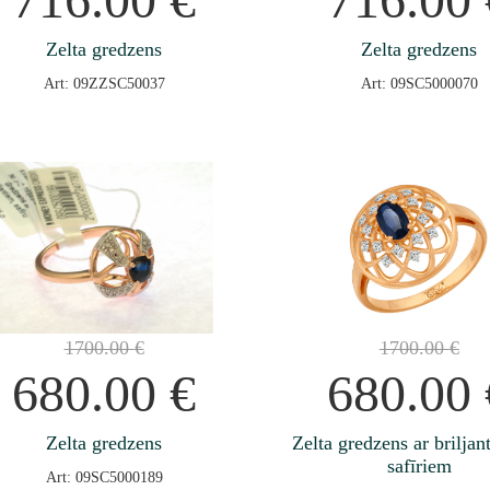
Zelta gredzens
Zelta gredzens
Art: 09ZZSC50037
Art: 09SC5000070
1700.00
€
1700.00
€
680.00
€
680.00
Zelta gredzens
Zelta gredzens ar brilja
safīriem
Art: 09SC5000189