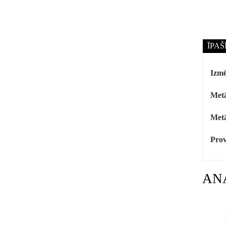
ĪPAŠ
Izmē
Metā
Metā
Prov
AN