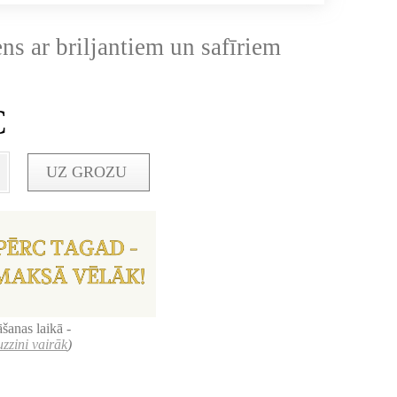
ns ar briljantiem un safīriem
€
UZ GROZU
šanas laikā -
uzzini vairāk
)