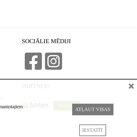
SOCIĀLIE MĒDIJI
PARTNERI
as
izmantotajiem
ATĻAUT VISAS
IESTATĪT