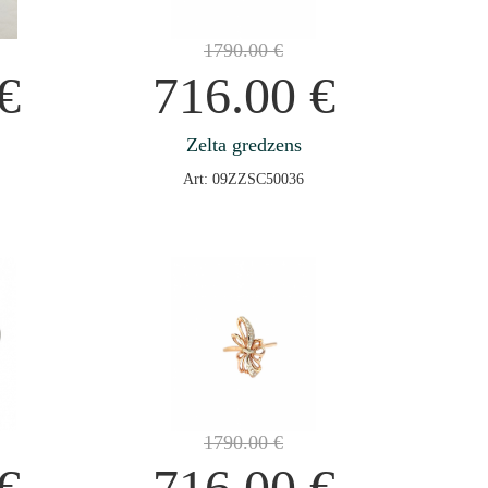
1790.00
€
€
716.00
€
Zelta gredzens
Art: 09ZZSC50036
1790.00
€
€
716.00
€