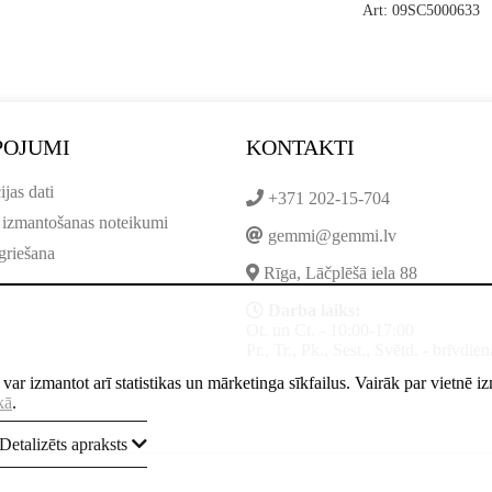
Art: 09SC5000633
POJUMI
KONTAKTI
ijas dati
+371 202-15-704
 izmantošanas noteikumi
gemmi@gemmi.lv
griešana
Rīga, Lāčplēšā iela 88
Darba laiks:
Ot. un Ct. - 10:00-17:00
Pr., Tr., Pk., Sest., Svētd. - brīvdien
ne var izmantot arī statistikas un mārketinga sīkfailus. Vairāk par vietnē 
kā
.
Detalizēts apraksts