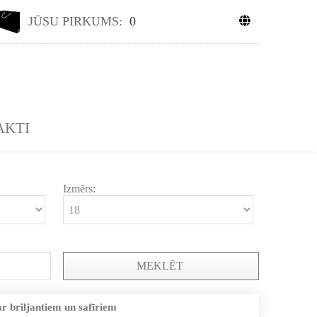
JŪSU PIRKUMS:
0
AKTI
Izmērs:
MEKLĒT
r briljantiem un safīriem