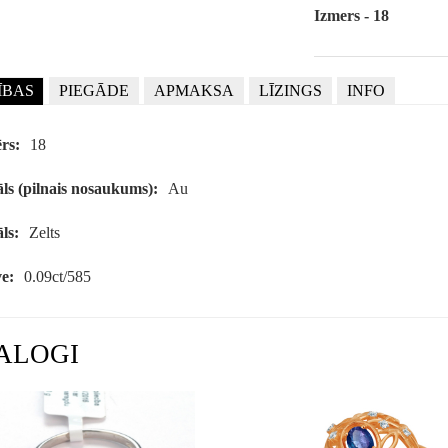
Izmers - 18
ĪBAS
PIEGĀDE
APMAKSA
LĪZINGS
INFO
rs:
18
ls (pilnais nosaukums):
Au
ls:
Zelts
e:
0.09ct/585
ALOGI