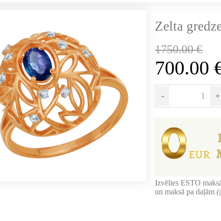
Zelta gredze
1750.00
€
700.00
-
+
Izvēlies ESTO maksā
un maksā pa daļām
(