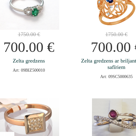
1750.00
€
1750.00
€
700.00
€
700.00
Zelta gredzens
Zelta gredzens ar brilja
safīriem
Art: 09BIZ500010
Art: 09SC5000635