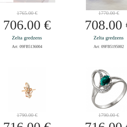
1765.00
€
1770.00
€
706.00
€
708.00
Zelta gredzens
Zelta gredzens
Art: 09FB5136004
Art: 09FB5195002
1790.00
€
1790.00
€
716.00
€
716.00