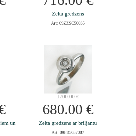
Zelta gredzens
Art: 09ZZSC50035
1700.00
€
€
680.00
€
ntiem un
Zelta gredzens ar briljantu
Art: 09FB5037007