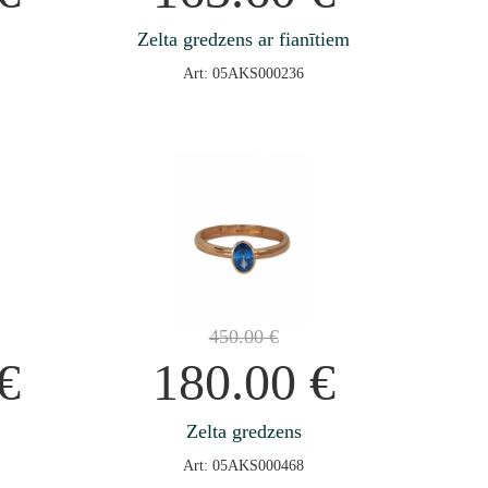
Zelta gredzens ar fianītiem
Art: 05AKS000236
450.00
€
€
180.00
€
Zelta gredzens
Art: 05AKS000468