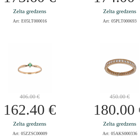
Zelta gredzens
Zelta gredzens
Art: E05LT000016
Art: 05PLT000693
406.00
€
450.00
€
162.40
€
180.00
Zelta gredzens
Zelta gredzens
Art: 05ZZSC00009
Art: 05AKS000336