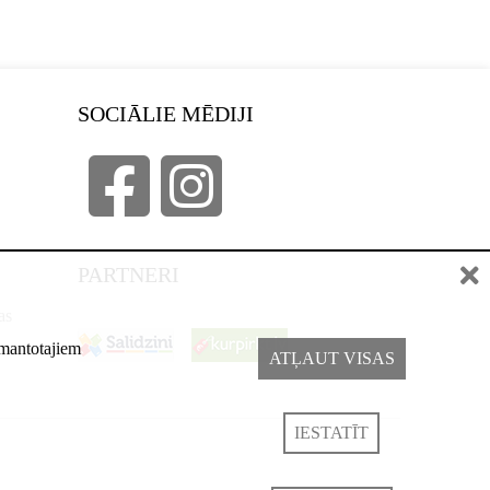
SOCIĀLIE MĒDIJI
PARTNERI
as
izmantotajiem
ATĻAUT VISAS
IESTATĪT