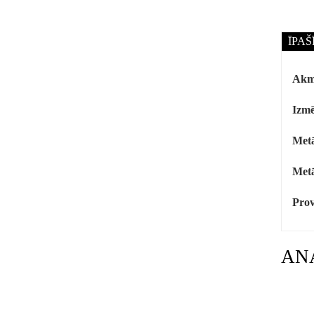
ĪPAŠ
Akm
Izmē
Metā
Metā
Prov
AN