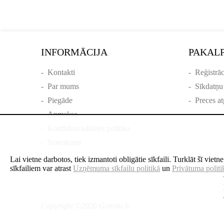
INFORMĀCIJA
PAKAL
-
Kontakti
-
Reģistrāc
-
Par mums
-
Sīkdatņu
-
Piegāde
-
Preces at
-
Apmaksa
-
Konfidencialitātes politika
-
Noteikumi
Lai vietne darbotos, tiek izmantoti obligātie sīkfaili. Turklāt šī viet
sīkfailiem var atrast
Uzņēmuma sīkfailu politikā
un
Privātuma politi
Copyright ©2026 Gemmi.lv