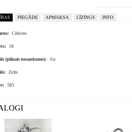
ĪBAS
PIEGĀDE
APMAKSA
LĪZINGS
INFO
ens:
Cirkons
rs:
18
ls (pilnais nosaukums):
Au
ls:
Zelts
e:
585
ALOGI