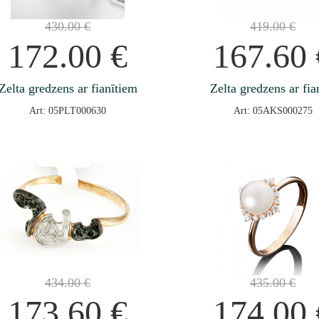
430.00
€
419.00
€
172.00
€
167.60
Zelta gredzens ar fianītiem
Zelta gredzens ar fia
Art: 05PLT000630
Art: 05AKS000275
434.00
€
435.00
€
173.60
€
174.00