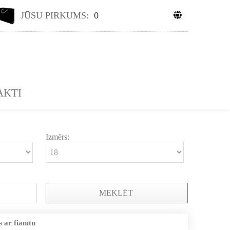
JŪSU PIRKUMS:
0
AKTI
Izmērs:
MEKLĒT
 ar fianītu