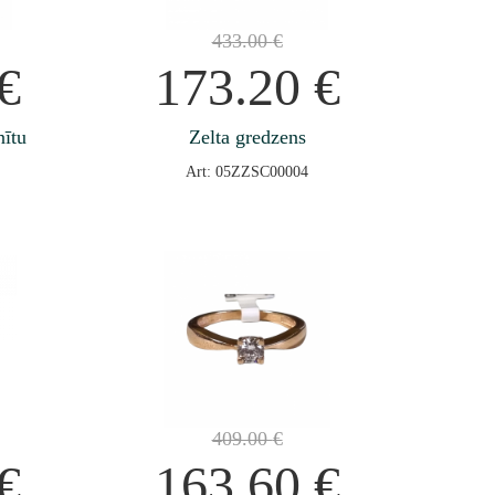
433.00
€
€
173.20
€
nītu
Zelta gredzens
Art: 05ZZSC00004
409.00
€
€
163.60
€