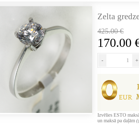
Zelta gredze
425.00
€
170.00
-
+
Izvēlies ESTO maksā
un maksā pa daļām
(