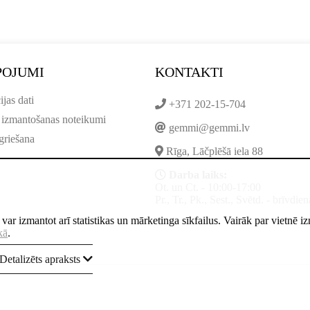
POJUMI
KONTAKTI
ijas dati
+371 202-15-704
 izmantošanas noteikumi
gemmi@gemmi.lv
griešana
Rīga, Lāčplēšā iela 88
Darba laiks:
Ot. un Ct. - 10:00-17:00
Pr., Tr., Pk., Sest., Svētd. - brīvdien
ne var izmantot arī statistikas un mārketinga sīkfailus. Vairāk par vietnē 
kā
.
Detalizēts apraksts