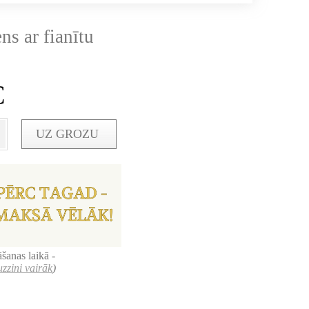
ns ar fianītu
€
UZ GROZU
šanas laikā -
uzzini vairāk
)