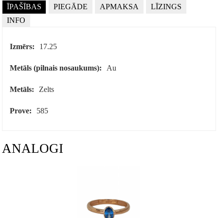
ĪPAŠĪBAS
PIEGĀDE
APMAKSA
LĪZINGS
INFO
Izmērs:
17.25
Metāls (pilnais nosaukums):
Au
Metāls:
Zelts
Prove:
585
ANALOGI