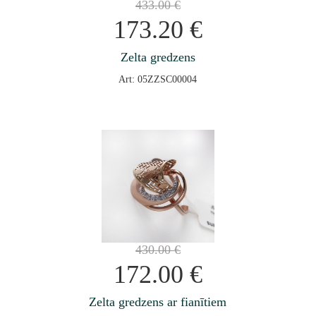
433.00
€
173.20
€
Zelta gredzens
Art: 05ZZSC00004
430.00
€
172.00
€
Zelta gredzens ar fianītiem