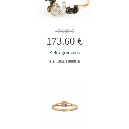
434.00
€
173.60
€
Zelta gredzens
Art: E05LT000016