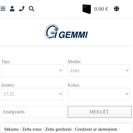
0.00
€
Tips:
Metāls:
Izmērs:
Krāsa:
MEKLĒT
Sākums
/
Zelta rotas
/
Zelta gredzeni
/
Gredzeni ar akmeņiem
/