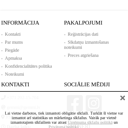
INFORMĀCIJA
PAKALPOJUMI
-
Kontakti
-
Reģistrācijas dati
-
Par mums
-
Sīkdatņu izmantošanas
noteikumi
-
Piegāde
-
Preces atgriešana
-
Apmaksa
-
Konfidencialitātes politika
-
Noteikumi
KONTAKTI
SOCIĀLIE MĒDIJI
+371 202-15-704
gemmi@gemmi.lv
Lai vietne darbotos, tiek izmantoti obligātie sīkfaili. Turklāt šī vietne var
Rīga, Lāčplēšā iela 88
izmantot arī statistikas un mārketinga sīkfailus. Vairāk par vietnē
izmantotajiem sīkfailiem var atrast
Uzņēmuma sīkfailu politikā
un
PARTNERI
Darba laiks:
Privātuma politikā
.