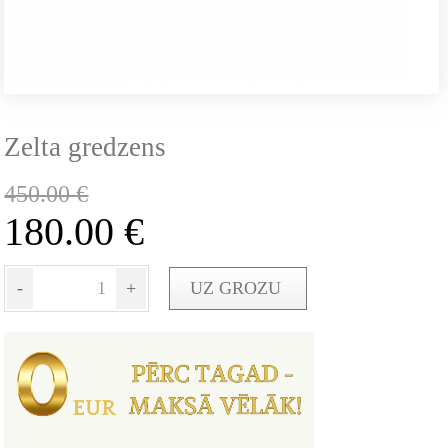
Zelta gredzens
450.00
€
180.00
€
-
+
UZ GROZU