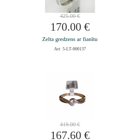
425.00
€
170.00
€
Zelta gredzens ar fianītu
Art: 5-LT-000137
419.00
€
167.60
€