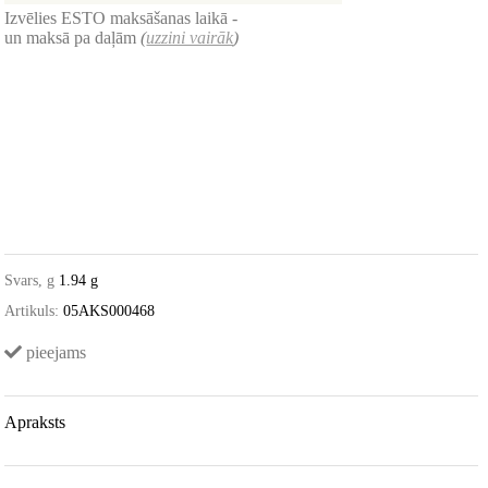
Izvēlies ESTO maksāšanas laikā -
un maksā pa daļām
(
uzzini vairāk
)
Svars, g
1.94 g
Artikuls:
05AKS000468
pieejams
Apraksts