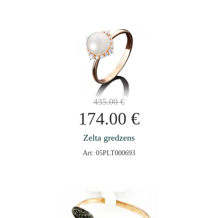
435.00
€
174.00
€
Zelta gredzens
Art: 05PLT000693