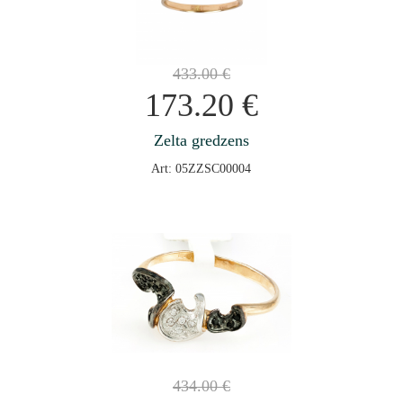
433.00
€
173.20
€
Zelta gredzens
Art: 05ZZSC00004
434.00
€