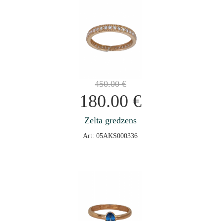
450.00
€
180.00
€
Zelta gredzens
Art: 05AKS000336