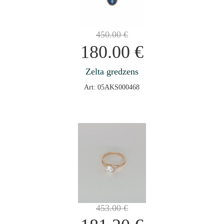
450.00
€
180.00
€
Zelta gredzens
Art: 05AKS000468
453.00
€