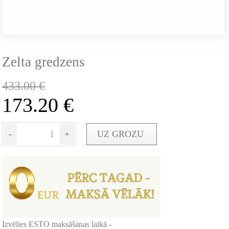
Zelta gredzens
433.00
€
173.20
€
-
+
UZ GROZU
Izvēlies ESTO maksāšanas laikā -