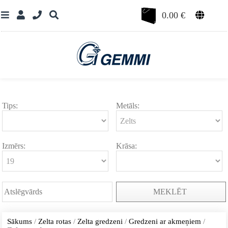
0.00
€
Tips:
Metāls:
Izmērs:
Krāsa:
MEKLĒT
Sākums
/
Zelta rotas
/
Zelta gredzeni
/
Gredzeni ar akmeņiem
/