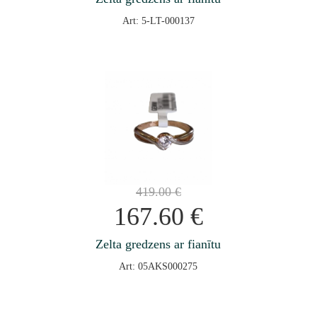
Art: 5-LT-000137
419.00
€
167.60
€
Zelta gredzens ar fianītu
Art: 05AKS000275