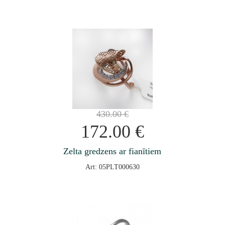
430.00
€
172.00
€
Zelta gredzens ar fianītiem
Art: 05PLT000630