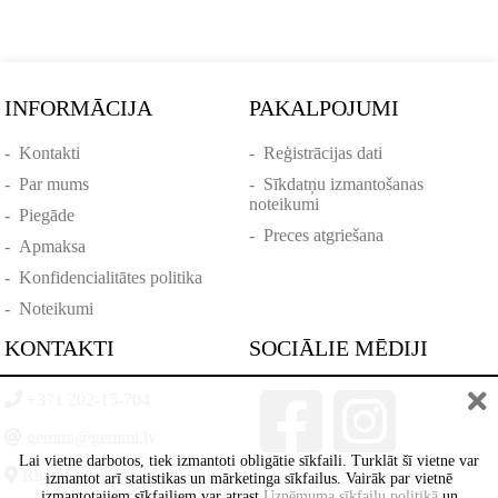
INFORMĀCIJA
PAKALPOJUMI
-
Kontakti
-
Reģistrācijas dati
-
Par mums
-
Sīkdatņu izmantošanas
noteikumi
-
Piegāde
-
Preces atgriešana
-
Apmaksa
-
Konfidencialitātes politika
-
Noteikumi
KONTAKTI
SOCIĀLIE MĒDIJI
+371 202-15-704
gemmi@gemmi.lv
Lai vietne darbotos, tiek izmantoti obligātie sīkfaili. Turklāt šī vietne var
Rīga, Lāčplēšā iela 88
izmantot arī statistikas un mārketinga sīkfailus. Vairāk par vietnē
izmantotajiem sīkfailiem var atrast
Uzņēmuma sīkfailu politikā
un