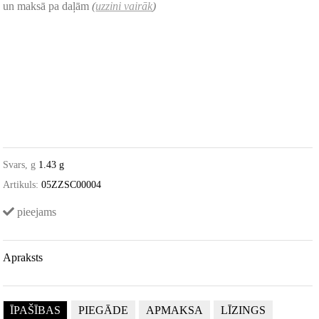
un maksā pa daļām
(
uzzini vairāk
)
Svars, g
1.43 g
Artikuls:
05ZZSC00004
pieejams
Apraksts
ĪPAŠĪBAS
PIEGĀDE
APMAKSA
LĪZINGS