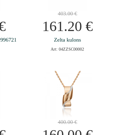
403.00
€
€
161.20
€
0996721
Zelta kulons
Art: 04ZZSC00002
400.00
€
€
160.00
€