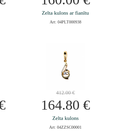
Zelta kulons ar fianītu
Art: 04PLT000938
412.00
€
€
164.80
€
Zelta kulons
Art: 04ZZSC00001