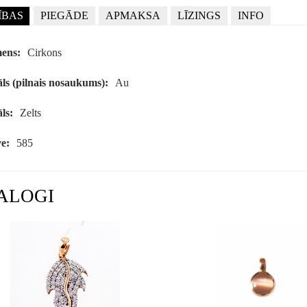
ĪBAS
PIEGĀDE
APMAKSA
LĪZINGS
INFO
ens:
Cirkons
ls (pilnais nosaukums):
Au
ls:
Zelts
e:
585
ALOGI