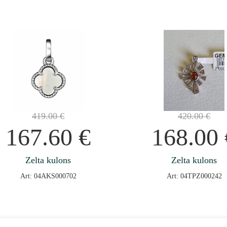
419.00
€
420.00
€
167.60
€
168.00
Zelta kulons
Zelta kulons
Art: 04AKS000702
Art: 04TPZ000242