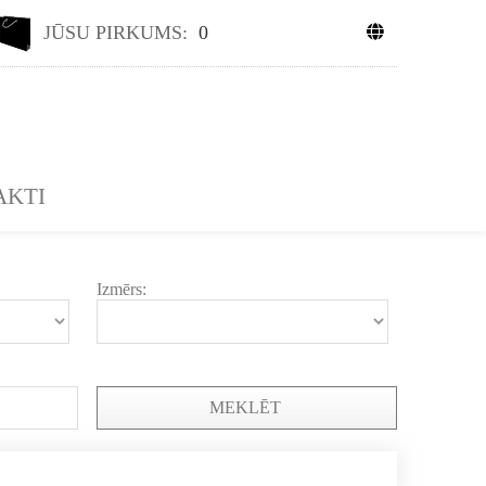
JŪSU PIRKUMS:
0
AKTI
Izmērs:
MEKLĒT