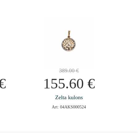
389.00
€
€
155.60
€
Zelta kulons
Art: 04AKS000524