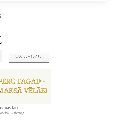
s
€
UZ GROZU
šanas laikā -
uzzini vairāk
)