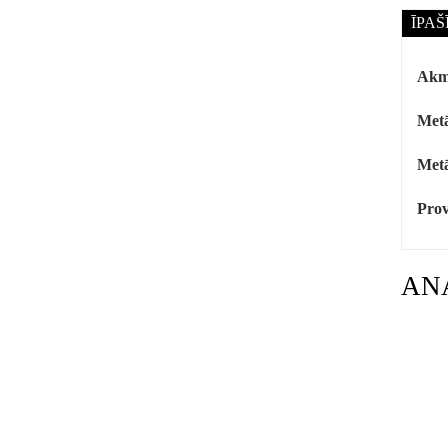
ĪPAŠ
Akm
Metā
Metā
Prov
AN