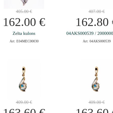
405.00
€
407.00
€
162.00
€
162.80
Zelta kulons
04AKS000539 / 200000
Art: E04MEC00030
Art: 04AKS000539
409.00
€
409.00
€
163.60
€
163.60