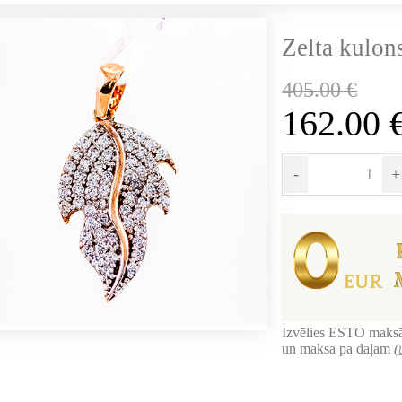
Zelta kulon
405.00
€
162.00
-
+
Izvēlies ESTO maksā
un maksā pa daļām
(