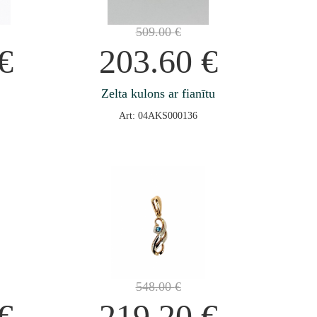
509.00
€
€
203.60
€
Zelta kulons ar fianītu
Art: 04AKS000136
548.00
€
€
219.20
€