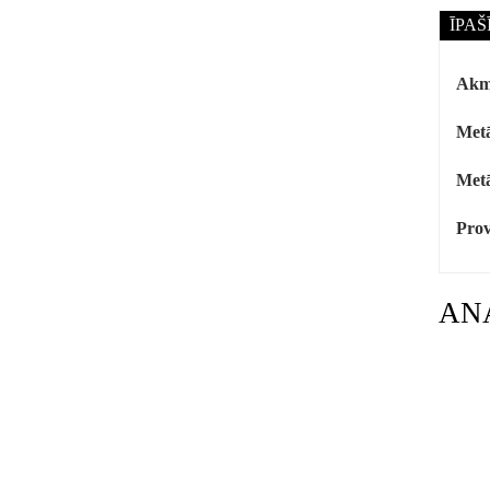
ĪPAŠ
Akm
Metā
Metā
Prov
AN