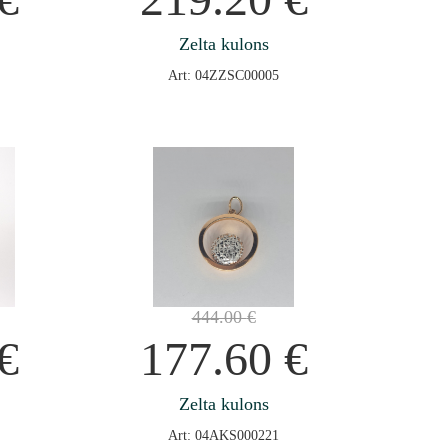
Zelta kulons
Art: 04ZZSC00005
444.00
€
€
177.60
€
Zelta kulons
Art: 04AKS000221