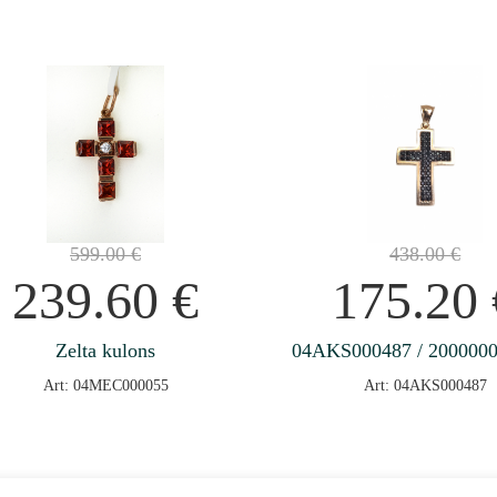
599.00
€
438.00
€
239.60
€
175.20
Zelta kulons
04AKS000487 / 200000
Art: 04MEC000055
Art: 04AKS000487