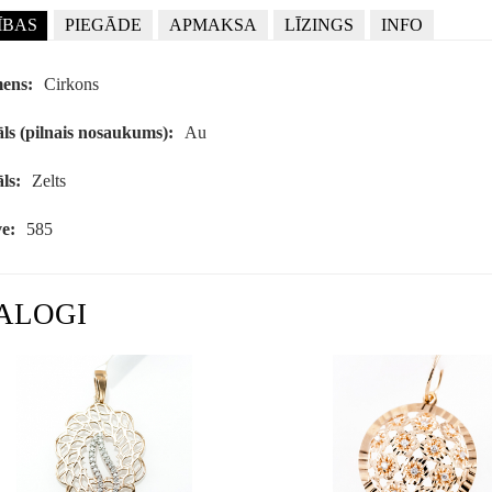
ĪBAS
PIEGĀDE
APMAKSA
LĪZINGS
INFO
ens:
Cirkons
ls (pilnais nosaukums):
Au
ls:
Zelts
e:
585
ALOGI