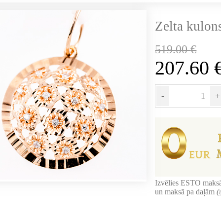
Zelta kulon
519.00
€
207.60
-
+
Izvēlies ESTO maksā
un maksā pa daļām
(