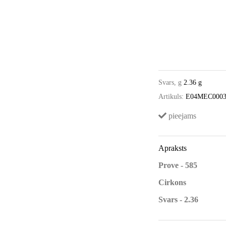
Svars, g
2.36 g
Artikuls:
E04MEC000
pieejams
Apraksts
Prove - 585
Cirkons
Svars - 2.36