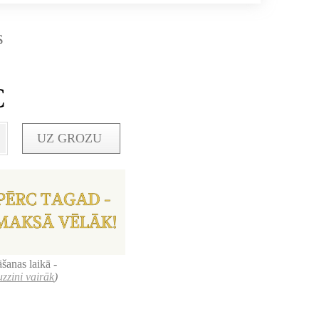
s
€
UZ GROZU
šanas laikā -
uzzini vairāk
)