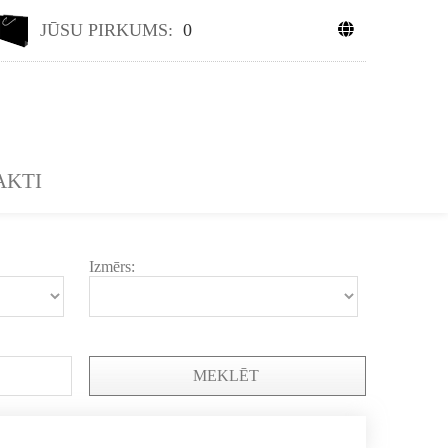
JŪSU PIRKUMS:
0
AKTI
Izmērs:
MEKLĒT