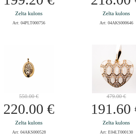
Zelta kulons
Zelta kulons
Art: 04PLT000756
Art: 04AKS000646
550.00
€
479.00
€
220.00
€
191.60
Zelta kulons
Zelta kulons
Art: 04AKS000528
Art: E04LT000130