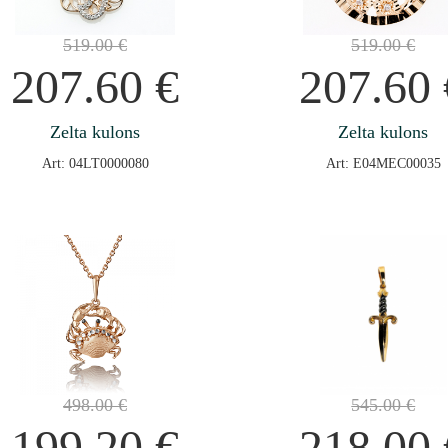
519.00
€
519.00
€
207.60
€
207.60
Zelta kulons
Zelta kulons
Art: 04LT0000080
Art: E04MEC00035
498.00
€
545.00
€
199.20
€
218.00