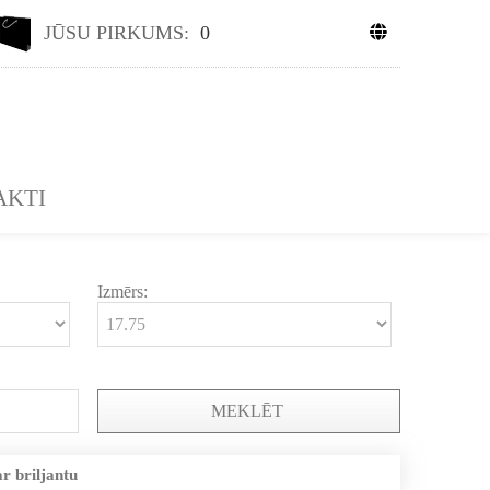
JŪSU PIRKUMS:
0
AKTI
Izmērs:
MEKLĒT
r briljantu