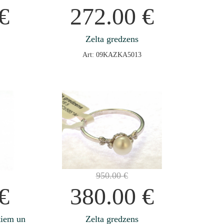
€
272.00
€
Zelta gredzens
Art: 09KAZKA5013
950.00
€
€
380.00
€
ntiem un
Zelta gredzens