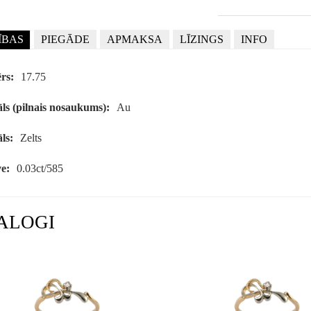
ĪBAS
PIEGĀDE
APMAKSA
LĪZINGS
INFO
rs:
17.75
ls (pilnais nosaukums):
Au
ls:
Zelts
e:
0.03ct/585
ALOGI