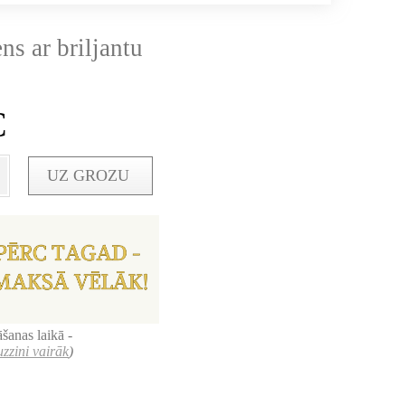
ns ar briljantu
€
UZ GROZU
šanas laikā -
uzzini vairāk
)