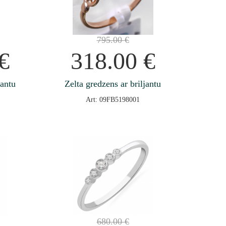
795.00
€
€
318.00
€
jantu
Zelta gredzens ar briljantu
Art: 09FB5198001
680.00
€