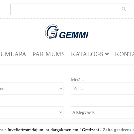
KUMLAPA
PAR MUMS
KATALOGS
KONT
Metāls:
ms
/
Juvelierizstrādājumi ar dārgakmeņiem
/
Gredzeni
/
Zelta gredzens a