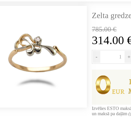
Zelta gredze
785.00
€
314.00
-
+
Izvēlies ESTO maksā
un maksā pa daļām
(