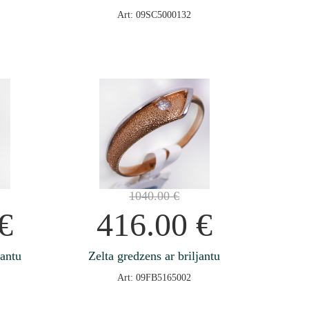
Art: 09SC5000132
1040.00
€
€
416.00
€
jantu
Zelta gredzens ar briljantu
Art: 09FB5165002