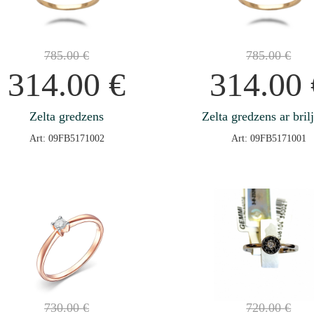
785.00
€
785.00
€
314.00
€
314.00
Zelta gredzens
Zelta gredzens ar bril
Art: 09FB5171002
Art: 09FB5171001
730.00
€
720.00
€