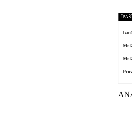
ĪPAŠ
Izmē
Metā
Metā
Prov
AN