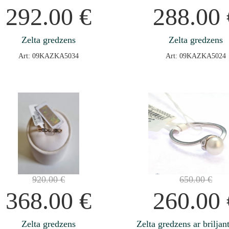
292.00
€
288.00
Zelta gredzens
Zelta gredzens
Art: 09KAZKA5034
Art: 09KAZKA5024
920.00
€
650.00
€
368.00
€
260.00
Zelta gredzens
Zelta gredzens ar brilja