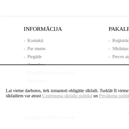
INFORMĀCIJA
PAKAL
-
Kontakti
-
Reģistrāc
-
Par mums
-
Sīkdatņu
-
Piegāde
-
Preces at
-
Apmaksa
-
Konfidencialitātes politika
-
Noteikumi
Lai vietne darbotos, tiek izmantoti obligātie sīkfaili. Turklāt šī viet
sīkfailiem var atrast
Uzņēmuma sīkfailu politikā
un
Privātuma politi
Copyright ©2026 Gemmi.lv