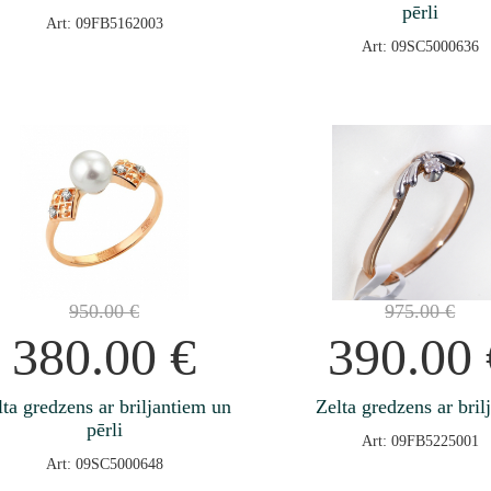
pērli
Art: 09FB5162003
Art: 09SC5000636
950.00
€
975.00
€
380.00
€
390.00
lta gredzens ar briljantiem un
Zelta gredzens ar bril
pērli
Art: 09FB5225001
Art: 09SC5000648