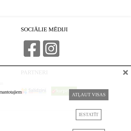
SOCIĀLIE MĒDIJI
PARTNERI
as
izmantotajiem
ATĻAUT VISAS
IESTATĪT