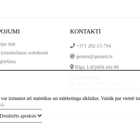
POJUMI
KONTAKTI
ijas dati
+371 202-15-704
 izmantošanas noteikumi
gemmi@gemmi.lv
griešana
Rīga, Lāčplēšā iela 88
Darba laiks:
Ot. un Ct. - 10:00-17:00
Pr., Tr., Pk., Sest., Svētd. - brīvdien
ne var izmantot arī statistikas un mārketinga sīkfailus. Vairāk par vietnē 
kā
.
Detalizēts apraksts