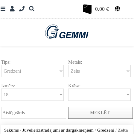
0.00
€
Tips:
Metāls:
Izmērs:
Krāsa:
MEKLĒT
Sākums
/
Juvelierizstrādājumi ar dārgakmeņiem
/
Gredzeni
/
Zelta