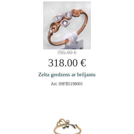
795.00
€
318.00
€
Zelta gredzens ar briljantu
Art: 09FB5198001