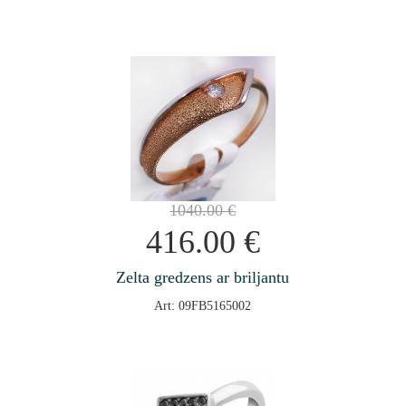
1040.00
€
416.00
€
Zelta gredzens ar briljantu
Art: 09FB5165002