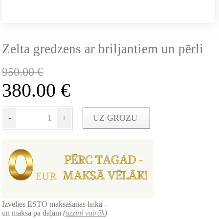
Zelta gredzens ar briljantiem un pērli
950.00
€
380.00
€
-
+
UZ GROZU
Izvēlies ESTO maksāšanas laikā -
un maksā pa daļām
(
uzzini vairāk
)