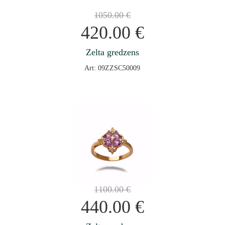
1050.00
€
420.00
€
Zelta gredzens
Art: 09ZZSC50009
1100.00
€
440.00
€