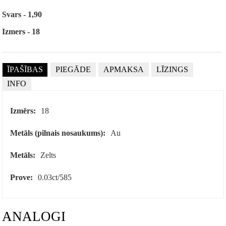
Svars - 1,90
Izmers - 18
ĪPAŠĪBAS
PIEGĀDE
APMAKSA
LĪZINGS
INFO
Izmērs:
18
Metāls (pilnais nosaukums):
Au
Metāls:
Zelts
Prove:
0.03ct/585
ANALOGI