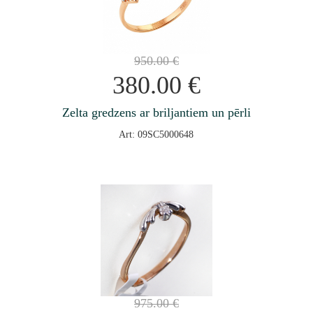
950.00
€
380.00
€
Zelta gredzens ar briljantiem un pērli
Art: 09SC5000648
975.00
€