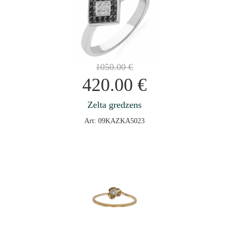
1050.00
€
420.00
€
Zelta gredzens
Art: 09KAZKA5023