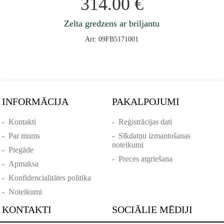
314.00
€
Zelta gredzens ar briljantu
Art: 09FB5171001
INFORMĀCIJA
PAKALPOJUMI
-
Kontakti
-
Reģistrācijas dati
-
Par mums
-
Sīkdatņu izmantošanas
noteikumi
-
Piegāde
-
Preces atgriešana
-
Apmaksa
-
Konfidencialitātes politika
-
Noteikumi
KONTAKTI
SOCIĀLIE MĒDIJI