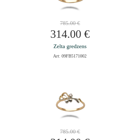
785.00
€
314.00
€
Zelta gredzens
Art: 09FB5171002
785.00
€