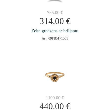
785.00
€
314.00
€
Zelta gredzens ar briljantu
Art: 09FB5171001
1100.00
€
440.00
€