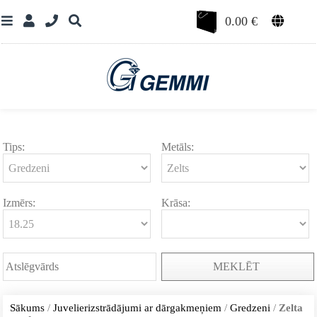
0.00
€
Tips:
Metāls:
Izmērs:
Krāsa:
MEKLĒT
Sākums
/
Juvelierizstrādājumi ar dārgakmeņiem
/
Gredzeni
/
Zelta