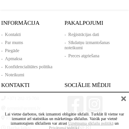
INFORMĀCIJA
PAKALPOJUMI
-
Kontakti
-
Reģistrācijas dati
-
Par mums
-
Sīkdatņu izmantošanas
noteikumi
-
Piegāde
-
Preces atgriešana
-
Apmaksa
-
Konfidencialitātes politika
-
Noteikumi
KONTAKTI
SOCIĀLIE MĒDIJI
+371 202-15-704
gemmi@gemmi.lv
Lai vietne darbotos, tiek izmantoti obligātie sīkfaili. Turklāt šī vietne var
Rīga, Lāčplēšā iela 88
izmantot arī statistikas un mārketinga sīkfailus. Vairāk par vietnē
izmantotajiem sīkfailiem var atrast
Uzņēmuma sīkfailu politikā
un
PARTNERI
Darba laiks:
Privātuma politikā
.