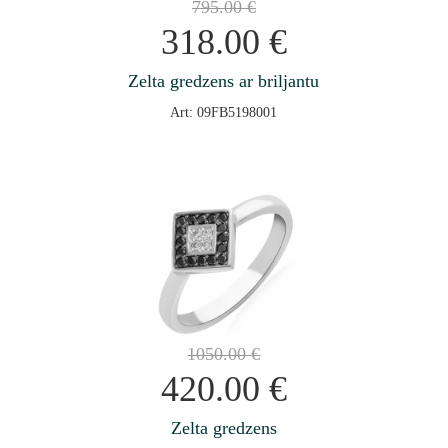
795.00
€
318.00
€
Zelta gredzens ar briljantu
Art: 09FB5198001
1050.00
€
420.00
€
Zelta gredzens