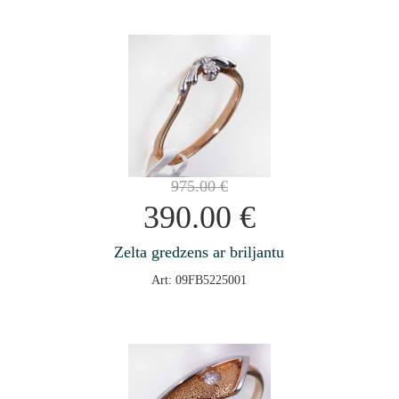
975.00
€
390.00
€
Zelta gredzens ar briljantu
Art: 09FB5225001