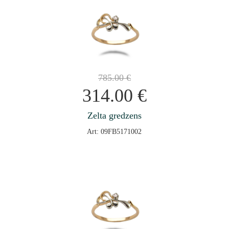
785.00
€
314.00
€
Zelta gredzens
Art: 09FB5171002