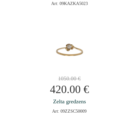
Art: 09KAZKA5023
1050.00
€
420.00
€
Zelta gredzens
Art: 09ZZSC50009