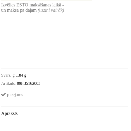
Izvēlies ESTO maksāšanas laikā -
un maksā pa daļām
(
uzzini vairāk
)
Svars, g
1.84 g
Artikuls:
09FB5162003
pieejams
Apraksts