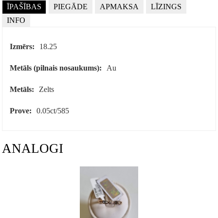
ĪPAŠĪBAS
PIEGĀDE
APMAKSA
LĪZINGS
INFO
Izmērs:
18.25
Metāls (pilnais nosaukums):
Au
Metāls:
Zelts
Prove:
0.05ct/585
ANALOGI