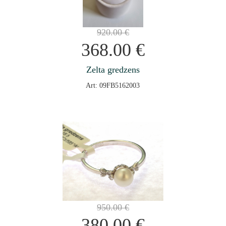
920.00
€
368.00
€
Zelta gredzens
Art: 09FB5162003
950.00
€
380.00
€