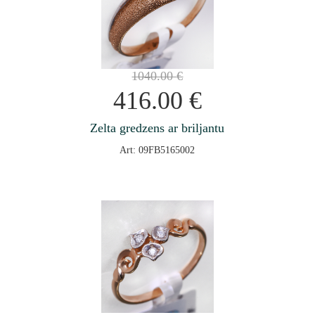
1040.00
€
416.00
€
Zelta gredzens ar briljantu
Art: 09FB5165002