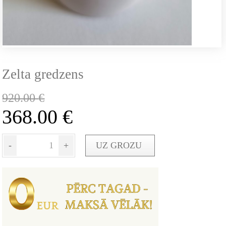
Zelta gredzens
920.00
€
368.00
€
-
+
UZ GROZU