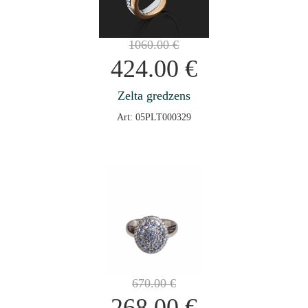
1060.00
€
424.00
€
Zelta gredzens
Art: 05PLT000329
670.00
€
268.00
€