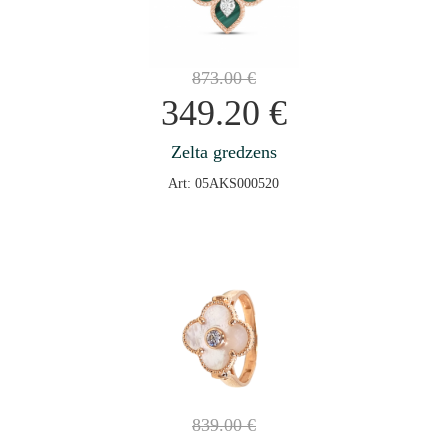
873.00
€
349.20
€
Zelta gredzens
Art: 05AKS000520
839.00
€