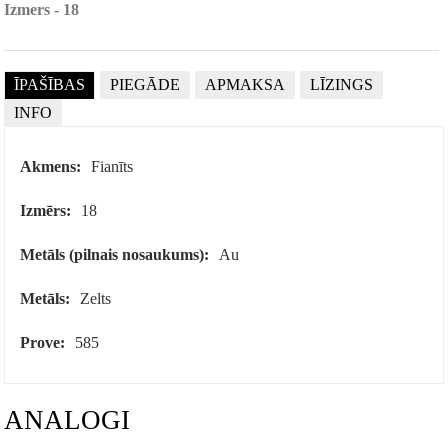
Izmers - 18
ĪPAŠĪBAS
PIEGĀDE
APMAKSA
LĪZINGS
INFO
Akmens:
Fianīts
Izmērs:
18
Metāls (pilnais nosaukums):
Au
Metāls:
Zelts
Prove:
585
ANALOGI