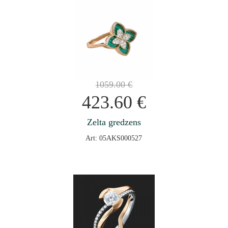
1059.00
€
423.60
€
Zelta gredzens
Art: 05AKS000527