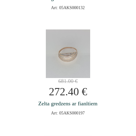
Art: 05AKS000132
681.00
€
272.40
€
Zelta gredzens ar fianītiem
Art: 05AKS000197