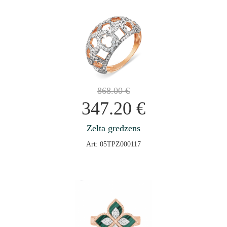
868.00
€
347.20
€
Zelta gredzens
Art: 05TPZ000117