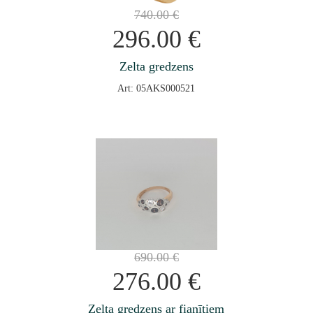
740.00
€
296.00
€
Zelta gredzens
Art: 05AKS000521
690.00
€
276.00
€
Zelta gredzens ar fianītiem