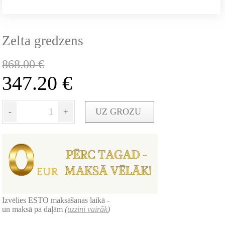
Zelta gredzens
868.00
€
347.20
€
-
+
UZ GROZU
Izvēlies ESTO maksāšanas laikā -
un maksā pa daļām
(
uzzini vairāk
)