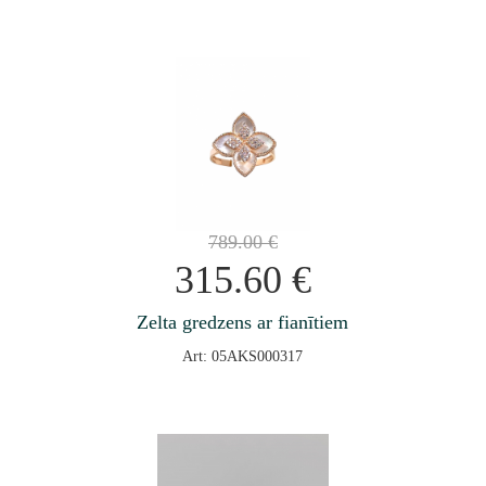
789.00
€
315.60
€
Zelta gredzens ar fianītiem
Art: 05AKS000317