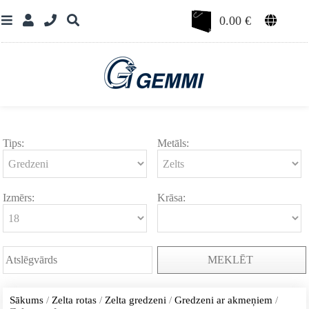
0.00
€
Tips:
Metāls:
Izmērs:
Krāsa:
MEKLĒT
Sākums
/
Zelta rotas
/
Zelta gredzeni
/
Gredzeni ar akmeņiem
/