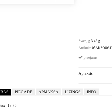
Svars, g
3.42 g
Artikuls:
05AKS00031
pieejams
Apraksts
ĪBAS
PIEGĀDE
APMAKSA
LĪZINGS
INFO
rs:
18.75