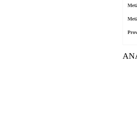
Metā
Metā
Prov
AN