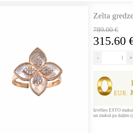
Zelta gredze
789.00
€
315.60
-
+
Izvēlies ESTO maksā
un maksā pa daļām
(