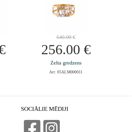
640.00
€
€
256.00
€
Zelta gredzens
Art: 05ALM000011
SOCIĀLIE MĒDIJI