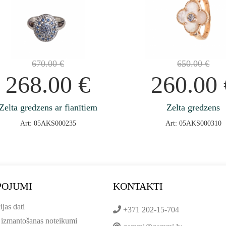
670.00
€
650.00
€
268.00
€
260.00
Zelta gredzens ar fianītiem
Zelta gredzens
Art: 05AKS000235
Art: 05AKS000310
POJUMI
KONTAKTI
ijas dati
+371 202-15-704
 izmantošanas noteikumi