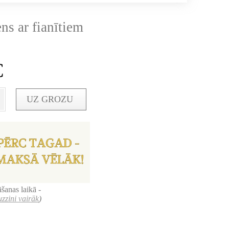
ns ar fianītiem
€
UZ GROZU
šanas laikā -
uzzini vairāk
)