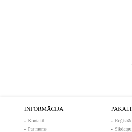
INFORMĀCIJA
PAKAL
-
Kontakti
-
Reģistrāc
-
Par mums
-
Sīkdatņu