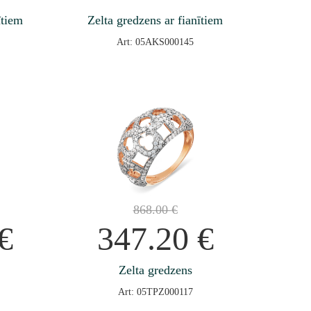
ītiem
Zelta gredzens ar fianītiem
Art: 05AKS000145
868.00
€
€
347.20
€
Zelta gredzens
Art: 05TPZ000117