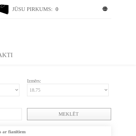
JŪSU PIRKUMS:
0
AKTI
Izmērs:
MEKLĒT
 ar fianītiem