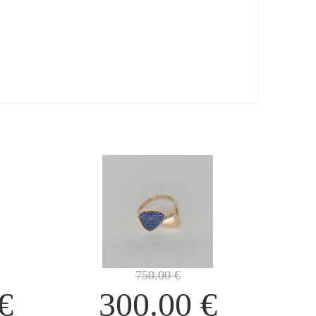
750.00
€
€
300.00
€