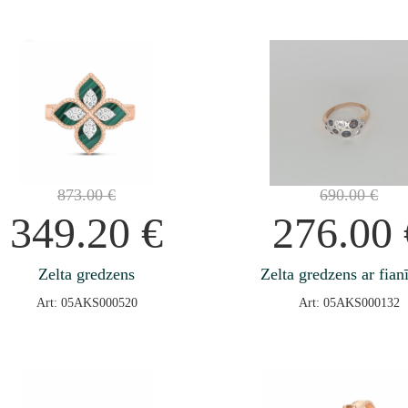
873.00
€
690.00
€
349.20
€
276.00
Zelta gredzens
Zelta gredzens ar fian
Art: 05AKS000520
Art: 05AKS000132