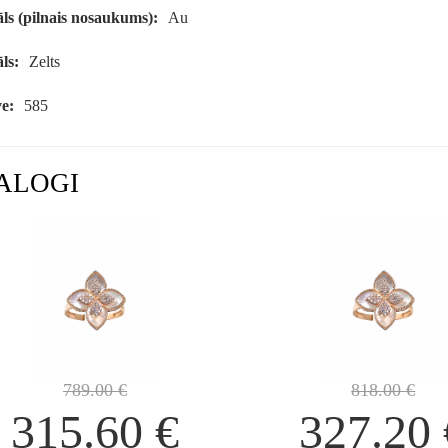
ls (pilnais nosaukums):
Au
ls:
Zelts
e:
585
ALOGI
789.00
€
818.00
€
315.60
€
327.20