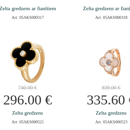
Zelta gredzens ar fianītiem
Zelta gredzens ar fian
Art: 05AKS000317
Art: 05AKS000318
740.00
€
839.00
€
296.00
€
335.60
Zelta gredzens
Zelta gredzens
Art: 05AKS000521
Art: 05AKS000523