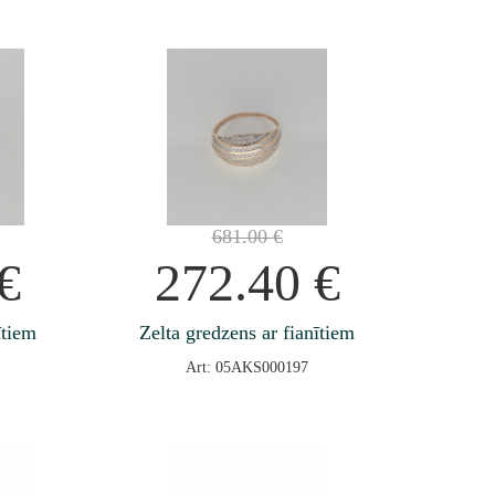
681.00
€
€
272.40
€
ītiem
Zelta gredzens ar fianītiem
Art: 05AKS000197