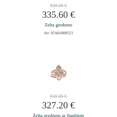
839.00
€
335.60
€
Zelta gredzens
Art: 05AKS000523
818.00
€
327.20
€
Zelta gredzens ar fianītiem