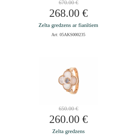
670.00
€
268.00
€
Zelta gredzens ar fianītiem
Art: 05AKS000235
650.00
€
260.00
€
Zelta gredzens