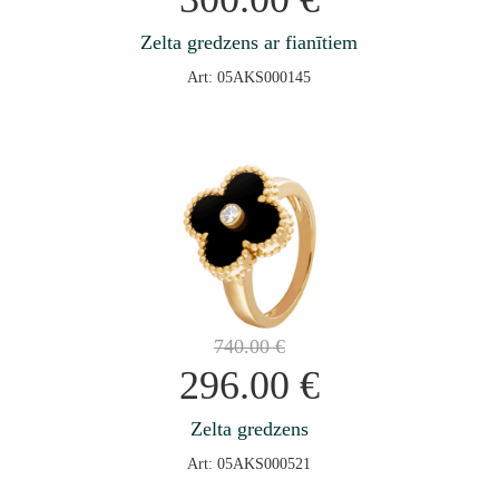
Zelta gredzens ar fianītiem
Art: 05AKS000145
740.00
€
296.00
€
Zelta gredzens
Art: 05AKS000521