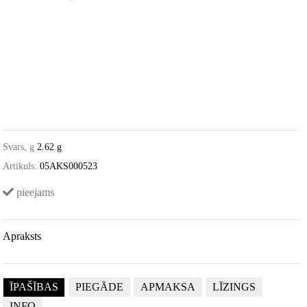
Svars, g
2.62 g
Artikuls:
05AKS000523
pieejams
Apraksts
ĪPAŠĪBAS
PIEGĀDE
APMAKSA
LĪZINGS
INFO