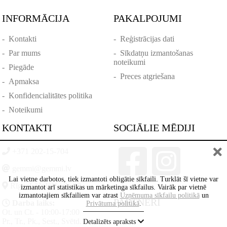
INFORMĀCIJA
PAKALPOJUMI
-
Kontakti
-
Reģistrācijas dati
-
Par mums
-
Sīkdatņu izmantošanas
noteikumi
-
Piegāde
-
Preces atgriešana
-
Apmaksa
-
Konfidencialitātes politika
-
Noteikumi
KONTAKTI
SOCIĀLIE MĒDIJI
+371 202-15-704
gemmi@gemmi.lv
Lai vietne darbotos, tiek izmantoti obligātie sīkfaili. Turklāt šī vietne var
Rīga, Lāčplēšā iela 88
izmantot arī statistikas un mārketinga sīkfailus. Vairāk par vietnē
izmantotajiem sīkfailiem var atrast
Uzņēmuma sīkfailu politikā
un
PARTNERI
Darba laiks:
Privātuma politikā
.
Ot. un Ct. - 10:00-17:00
Pr., Tr., Pk., Sest., Svētd. -
Detalizēts apraksts