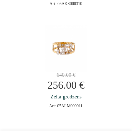
Art: 05AKS000310
640.00
€
256.00
€
Zelta gredzens
Art: 05ALM000011