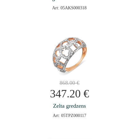
Art: 05AKS000318
868.00
€
347.20
€
Zelta gredzens
Art: 05TPZ000117