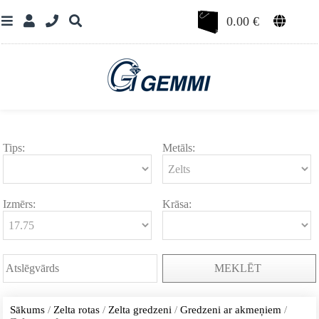
0.00
€
Tips:
Metāls:
Izmērs:
Krāsa:
MEKLĒT
Sākums
/
Zelta rotas
/
Zelta gredzeni
/
Gredzeni ar akmeņiem
/