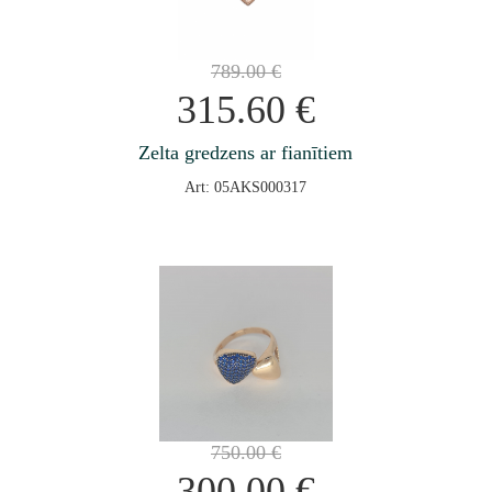
789.00
€
315.60
€
Zelta gredzens ar fianītiem
Art: 05AKS000317
750.00
€
300.00
€