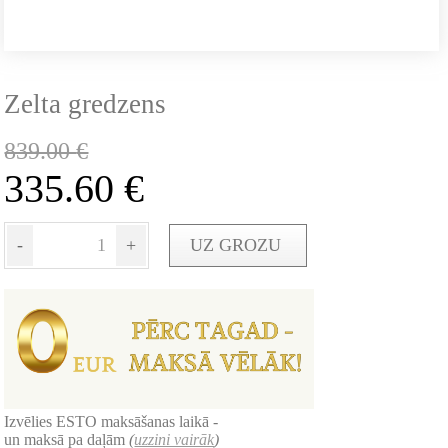
Zelta gredzens
839.00
€
335.60
€
-
+
UZ GROZU
Izvēlies ESTO maksāšanas laikā -
un maksā pa daļām
(
uzzini vairāk
)