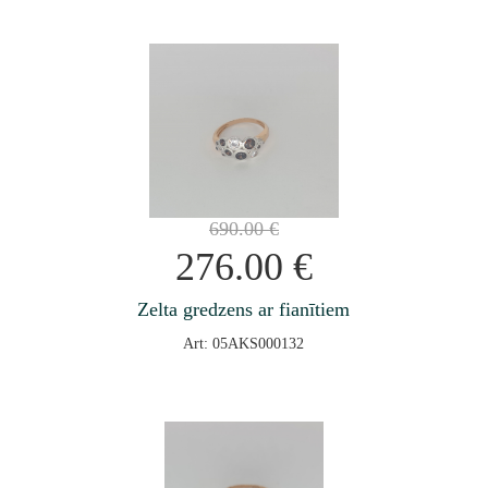
690.00
€
276.00
€
Zelta gredzens ar fianītiem
Art: 05AKS000132