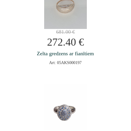
681.00
€
272.40
€
Zelta gredzens ar fianītiem
Art: 05AKS000197