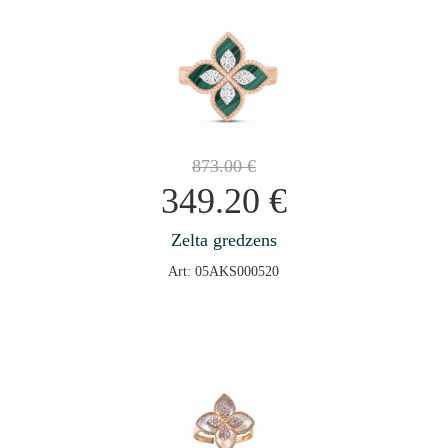
873.00
€
349.20
€
Zelta gredzens
Art: 05AKS000520