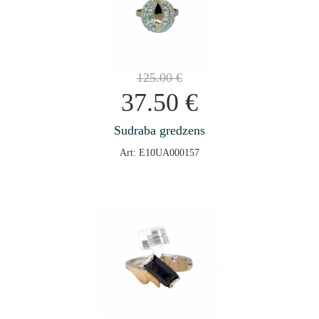
125.00
€
37.50
€
Sudraba gredzens
Art: E10UA000157