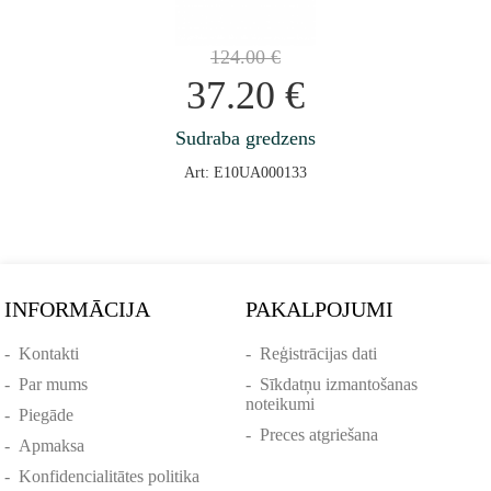
124.00
€
37.20
€
Sudraba gredzens
Art: E10UA000133
INFORMĀCIJA
PAKALPOJUMI
-
Kontakti
-
Reģistrācijas dati
-
Par mums
-
Sīkdatņu izmantošanas
noteikumi
-
Piegāde
-
Preces atgriešana
-
Apmaksa
-
Konfidencialitātes politika