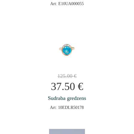
Art: E10UA000055
125.00
€
37.50
€
Sudraba gredzens
Art: 10EDLR50178