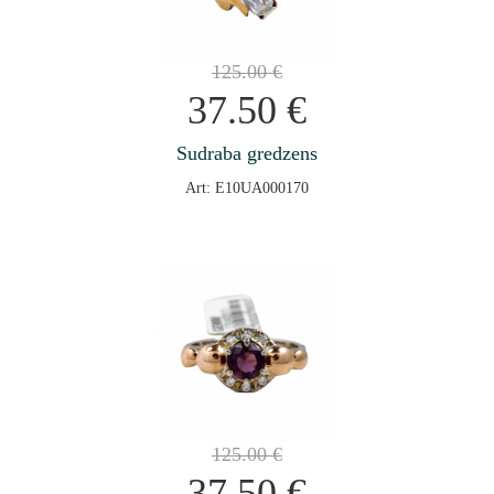
125.00
€
37.50
€
Sudraba gredzens
Art: E10UA000170
125.00
€
37.50
€