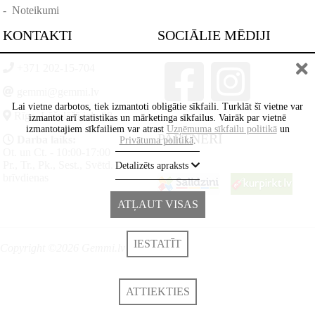
-
Noteikumi
KONTAKTI
SOCIĀLIE MĒDIJI
+371 202-15-704
gemmi@gemmi.lv
Lai vietne darbotos, tiek izmantoti obligātie sīkfaili. Turklāt šī vietne var
Rīga, Lāčplēšā iela 88
izmantot arī statistikas un mārketinga sīkfailus. Vairāk par vietnē
izmantotajiem sīkfailiem var atrast
Uzņēmuma sīkfailu politikā
un
PARTNERI
Darba laiks:
Privātuma politikā
.
Ot. un Ct. - 10:00-17:00
Pr., Tr., Pk., Sest., Svētd. -
Detalizēts apraksts
brīvdienas
ATĻAUT VISAS
IESTATĪT
Copyright ©2026 Gemmi.lv
ATTIEKTIES