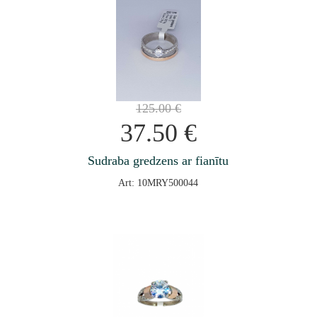
125.00
€
37.50
€
Sudraba gredzens ar fianītu
Art: 10MRY500044