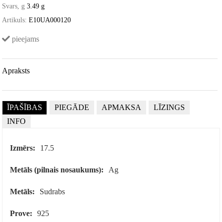
Svars, g
3.49 g
Artikuls:
E10UA000120
pieejams
Apraksts
ĪPAŠĪBAS
PIEGĀDE
APMAKSA
LĪZINGS
INFO
Izmērs:
17.5
Metāls (pilnais nosaukums):
Ag
Metāls:
Sudrabs
Prove:
925