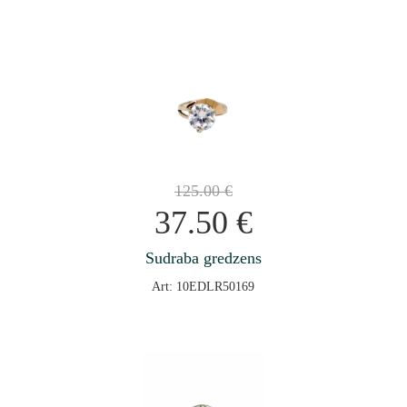
125.00
€
37.50
€
Sudraba gredzens
Art: 10EDLR50169