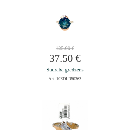
125.00
€
37.50
€
Sudraba gredzens
Art: 10EDLR50363