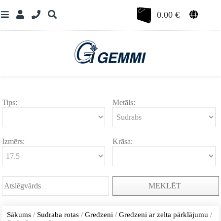
0.00
€
Tips:
Metāls:
Izmērs:
Krāsa:
MEKLĒT
Sākums
/
Sudraba rotas
/
Gredzeni
/
Gredzeni ar zelta pārklājumu
/