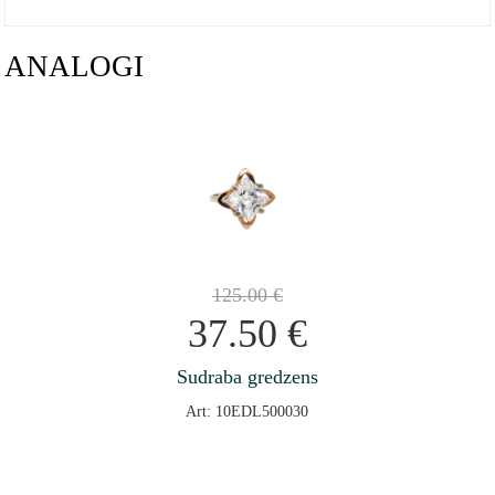
ANALOGI
125.00
€
37.50
€
Sudraba gredzens
Art: 10EDL500030