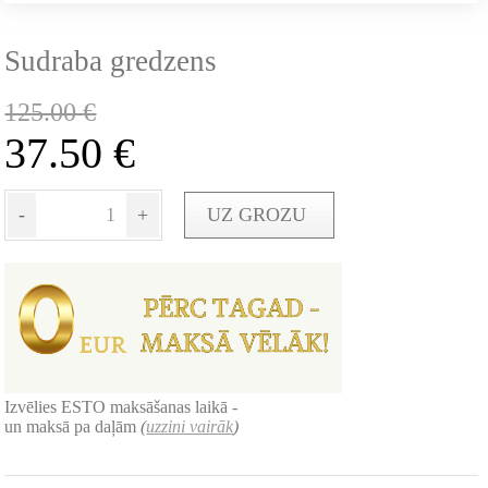
Sudraba gredzens
125.00
€
37.50
€
-
+
UZ GROZU
Izvēlies ESTO maksāšanas laikā -
un maksā pa daļām
(
uzzini vairāk
)