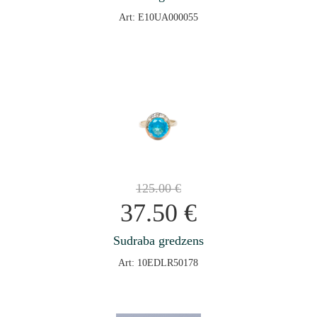
Art: E10UA000055
125.00
€
37.50
€
Sudraba gredzens
Art: 10EDLR50178