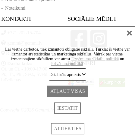
-
Noteikumi
KONTAKTI
SOCIĀLIE MĒDIJI
+371 202-15-704
gemmi@gemmi.lv
Lai vietne darbotos, tiek izmantoti obligātie sīkfaili. Turklāt šī vietne var
Rīga, Lāčplēšā iela 88
izmantot arī statistikas un mārketinga sīkfailus. Vairāk par vietnē
izmantotajiem sīkfailiem var atrast
Uzņēmuma sīkfailu politikā
un
PARTNERI
Darba laiks:
Privātuma politikā
.
Ot. un Ct. - 10:00-17:00
Pr., Tr., Pk., Sest., Svētd. -
Detalizēts apraksts
brīvdienas
ATĻAUT VISAS
IESTATĪT
Copyright ©2026 Gemmi.lv
ATTIEKTIES