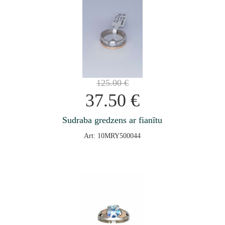
125.00
€
37.50
€
Sudraba gredzens ar fianītu
Art: 10MRY500044