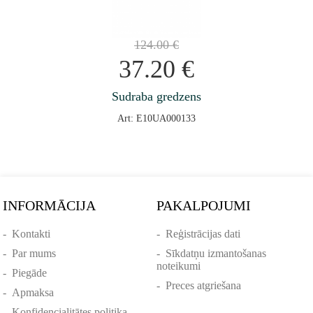
124.00
€
37.20
€
Sudraba gredzens
Art: E10UA000133
INFORMĀCIJA
PAKALPOJUMI
-
Kontakti
-
Reģistrācijas dati
-
Par mums
-
Sīkdatņu izmantošanas
noteikumi
-
Piegāde
-
Preces atgriešana
-
Apmaksa
-
Konfidencialitātes politika