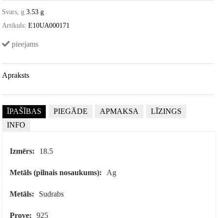
Svars, g
3.53 g
Artikuls:
E10UA000171
pieejams
Apraksts
ĪPAŠĪBAS
PIEGĀDE
APMAKSA
LĪZINGS
INFO
Izmērs:
18.5
Metāls (pilnais nosaukums):
Ag
Metāls:
Sudrabs
Prove:
925