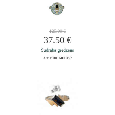
125.00
€
37.50
€
Sudraba gredzens
Art: E10UA000157