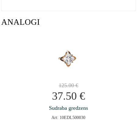
ANALOGI
125.00
€
37.50
€
Sudraba gredzens
Art: 10EDL500030