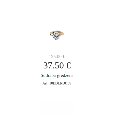
125.00
€
37.50
€
Sudraba gredzens
Art: 10EDLR50169