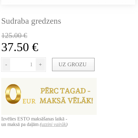
Sudraba gredzens
125.00
€
37.50
€
-
+
UZ GROZU
Izvēlies ESTO maksāšanas laikā -
un maksā pa daļām
(
uzzini vairāk
)