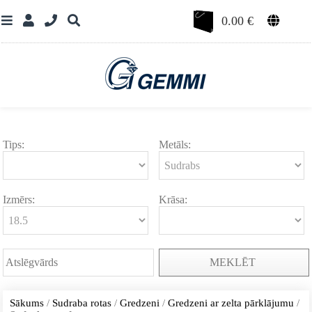
0.00
€
Tips:
Metāls:
Izmērs:
Krāsa:
MEKLĒT
Sākums
/
Sudraba rotas
/
Gredzeni
/
Gredzeni ar zelta pārklājumu
/