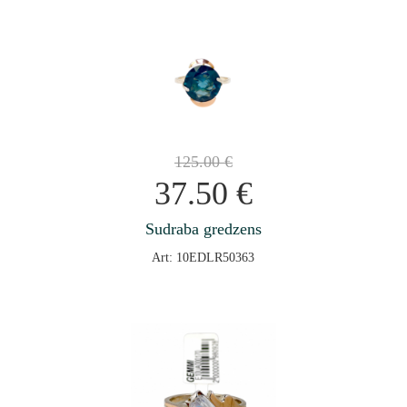
125.00
€
37.50
€
Sudraba gredzens
Art: 10EDLR50363