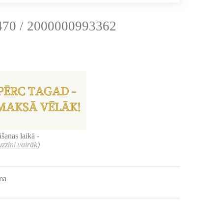
70 / 2000000993362
šanas laikā -
uzzini vairāk
)
uma