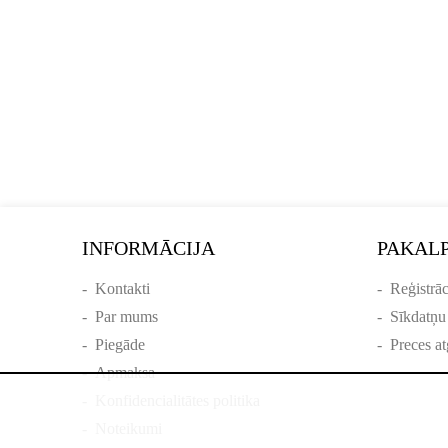
INFORMĀCIJA
PAKAL
-
Kontakti
-
Reģistrāc
-
Par mums
-
Sīkdatņu
-
Piegāde
-
Preces at
-
Apmaksa
-
Konfidencialitātes politika
-
Noteikumi