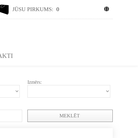
JŪSU PIRKUMS:
0
AKTI
Izmērs:
MEKLĒT