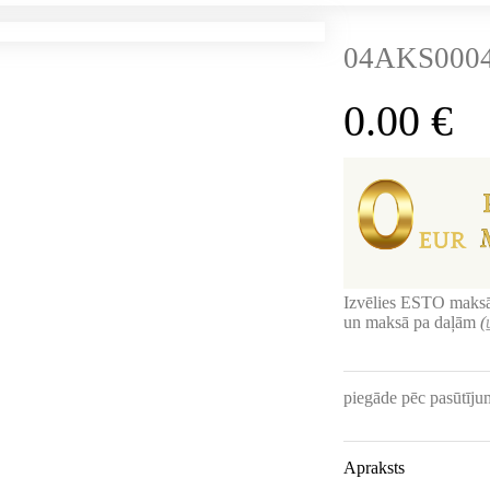
04AKS0004
0.00
€
Izvēlies ESTO maksā
un maksā pa daļām
(
piegāde pēc pasūtīj
Apraksts