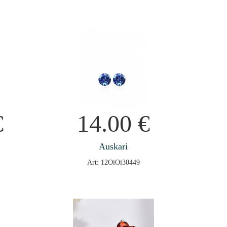
€
14.00
€
Auskari
Art: 12OiOi30449