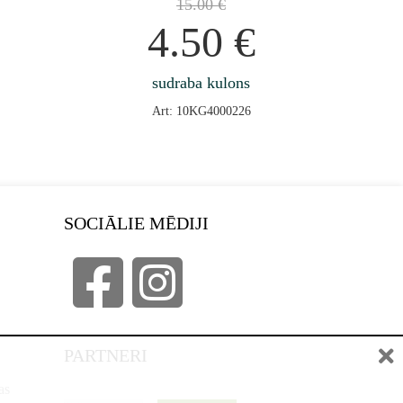
15.00
€
4.50
€
sudraba kulons
Art: 10KG4000226
SOCIĀLIE MĒDIJI
PARTNERI
as