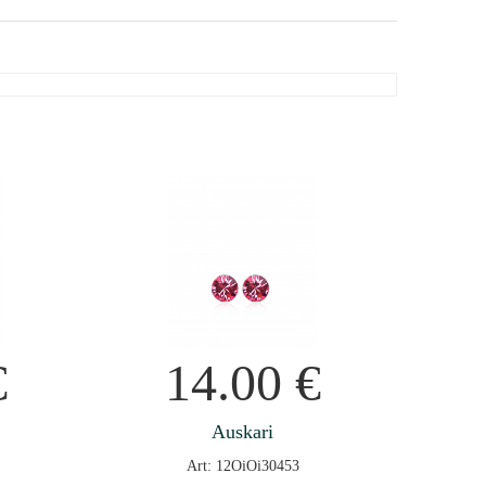
€
14.00
€
Auskari
Art: 12OiOi30453