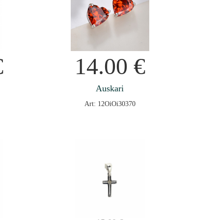
€
14.00
€
Auskari
Art: 12OiOi30370