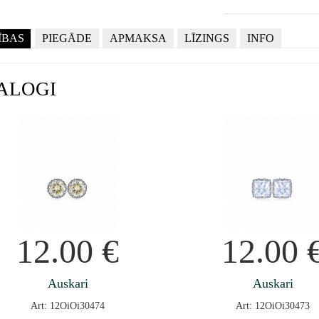
ĪBAS
PIEGĀDE
APMAKSA
LĪZINGS
INFO
ALOGI
12.00
€
12.00
Auskari
Auskari
Art: 12OiOi30474
Art: 12OiOi30473