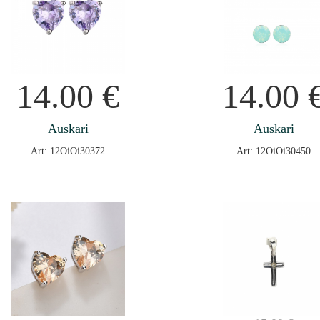
14.00
€
14.00
Auskari
Auskari
Art: 12OiOi30372
Art: 12OiOi30450