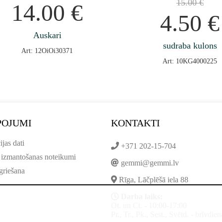
15.00
€
14.00
€
4.50
€
Auskari
sudraba kulons
Art: 12OiOi30371
Art: 10KG4000225
POJUMI
KONTAKTI
ijas dati
+371 202-15-704
 izmantošanas noteikumi
gemmi@gemmi.lv
griešana
Rīga, Lāčplēšā iela 88
Darba laiks:
Ot. un Ct. - 10:00-17:00
Pr., Tr., Pk., Sest., Svētd. - brīvdien