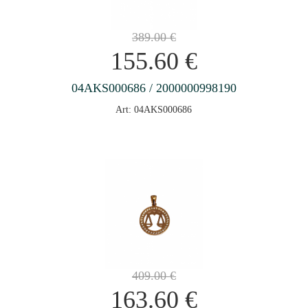
389.00
€
155.60
€
04AKS000686 / 2000000998190
Art: 04AKS000686
409.00
€
163.60
€