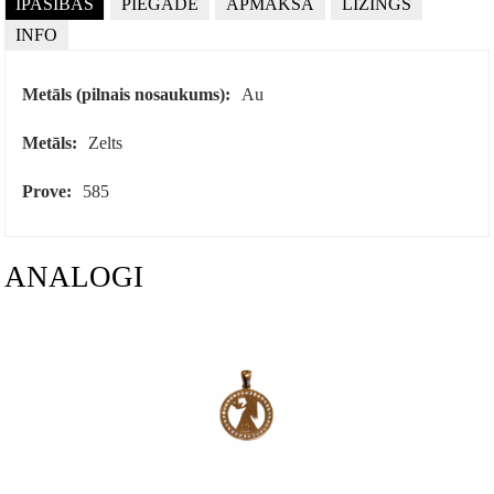
ĪPAŠĪBAS
PIEGĀDE
APMAKSA
LĪZINGS
INFO
Metāls (pilnais nosaukums):
Au
Metāls:
Zelts
Prove:
585
ANALOGI