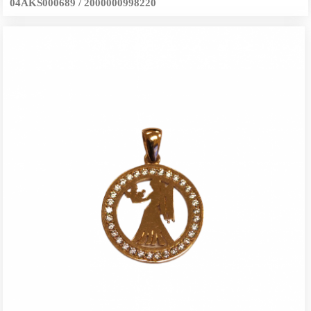
04AKS000689 / 2000000998220