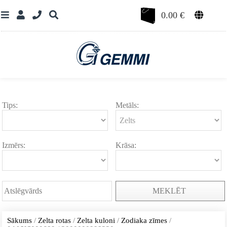
0.00
€
Tips:
Metāls:
Izmērs:
Krāsa:
MEKLĒT
Sākums
/
Zelta rotas
/
Zelta kuloni
/
Zodiaka zīmes
/