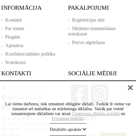
INFORMĀCIJA
PAKALPOJUMI
-
Kontakti
-
Reģistrācijas dati
-
Par mums
-
Sīkdatņu izmantošanas
noteikumi
-
Piegāde
-
Preces atgriešana
-
Apmaksa
-
Konfidencialitātes politika
-
Noteikumi
KONTAKTI
SOCIĀLIE MĒDIJI
+371 202-15-704
gemmi@gemmi.lv
Lai vietne darbotos, tiek izmantoti obligātie sīkfaili. Turklāt šī vietne var
Rīga, Lāčplēšā iela 88
izmantot arī statistikas un mārketinga sīkfailus. Vairāk par vietnē
izmantotajiem sīkfailiem var atrast
Uzņēmuma sīkfailu politikā
un
PARTNERI
Darba laiks:
Privātuma politikā
.
Ot. un Ct. - 10:00-17:00
Pr., Tr., Pk., Sest., Svētd. -
Detalizēts apraksts
brīvdienas