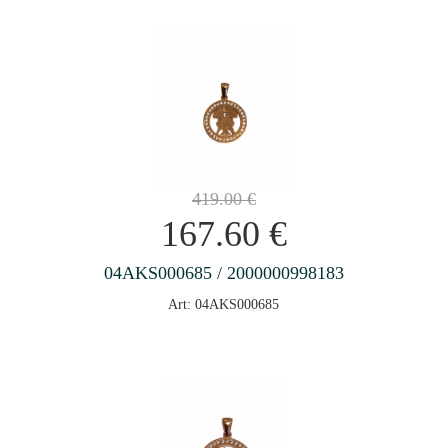
419.00
€
167.60
€
04AKS000685 / 2000000998183
Art: 04AKS000685