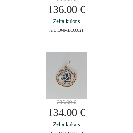
136.00
€
Zelta kulons
Art: E04MEC00021
335.00
€
134.00
€
Zelta kulons