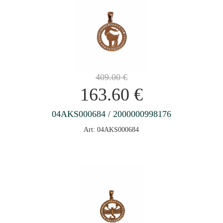
409.00
€
163.60
€
04AKS000684 / 2000000998176
Art: 04AKS000684