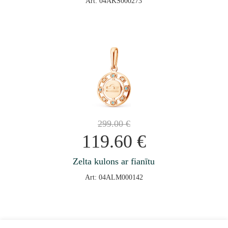
Art: 04AKS000273
299.00
€
119.60
€
Zelta kulons ar fianītu
Art: 04ALM000142