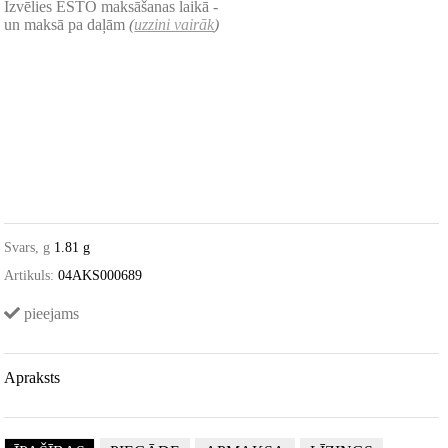
Izvēlies ESTO maksāšanas laikā -
un maksā pa daļām
(
uzzini vairāk
)
Svars, g
1.81 g
Artikuls:
04AKS000689
pieejams
Apraksts