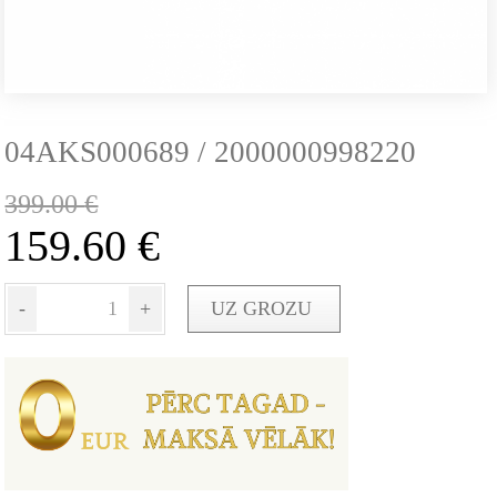
04AKS000689 / 2000000998220
399.00
€
159.60
€
-
+
UZ GROZU