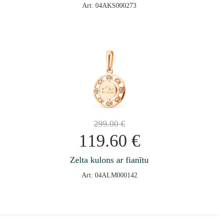
Art: 04AKS000273
299.00
€
119.60
€
Zelta kulons ar fianītu
Art: 04ALM000142