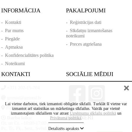
INFORMĀCIJA
PAKALPOJUMI
-
Kontakti
-
Reģistrācijas dati
-
Par mums
-
Sīkdatņu izmantošanas
noteikumi
-
Piegāde
-
Preces atgriešana
-
Apmaksa
-
Konfidencialitātes politika
-
Noteikumi
KONTAKTI
SOCIĀLIE MĒDIJI
+371 202-15-704
gemmi@gemmi.lv
Lai vietne darbotos, tiek izmantoti obligātie sīkfaili. Turklāt šī vietne var
Rīga, Lāčplēšā iela 88
izmantot arī statistikas un mārketinga sīkfailus. Vairāk par vietnē
izmantotajiem sīkfailiem var atrast
Uzņēmuma sīkfailu politikā
un
PARTNERI
Darba laiks:
Privātuma politikā
.
Ot. un Ct. - 10:00-17:00
Pr., Tr., Pk., Sest., Svētd. -
Detalizēts apraksts