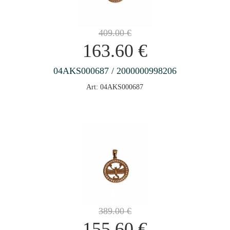
409.00
€
163.60
€
04AKS000687 / 2000000998206
Art: 04AKS000687
389.00
€
155.60
€