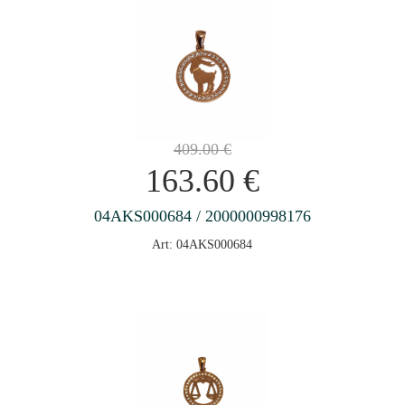
409.00
€
163.60
€
04AKS000684 / 2000000998176
Art: 04AKS000684