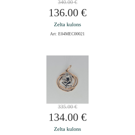
340.00
€
136.00
€
Zelta kulons
Art: E04MEC00021
335.00
€
134.00
€
Zelta kulons