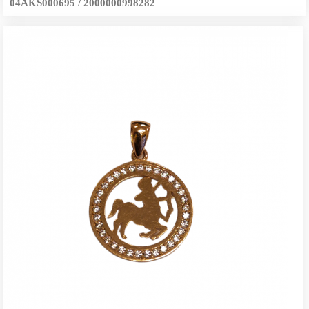
04AKS000695 / 2000000998282