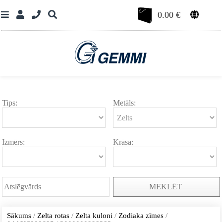
0.00
€
Tips:
Metāls:
Izmērs:
Krāsa:
MEKLĒT
Sākums
/
Zelta rotas
/
Zelta kuloni
/
Zodiaka zīmes
/