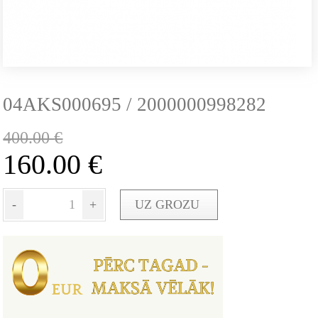
04AKS000695 / 2000000998282
400.00
€
160.00
€
-
+
UZ GROZU