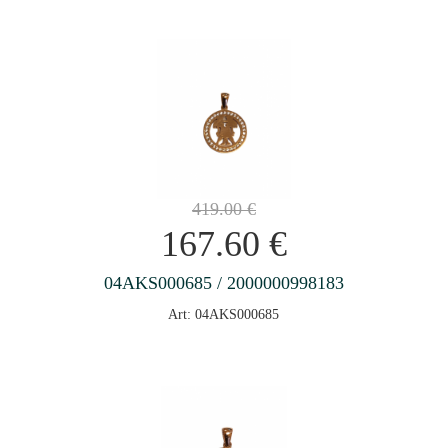
419.00
€
167.60
€
04AKS000685 / 2000000998183
Art: 04AKS000685