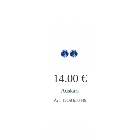
14.00
€
Auskari
Art: 12OiOi30449