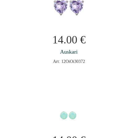
14.00
€
Auskari
Art: 12OiOi30372