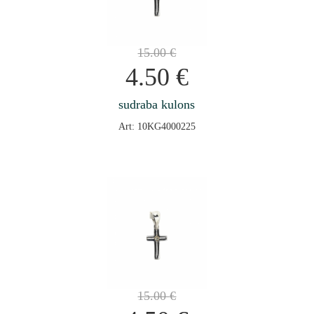
15.00
€
4.50
€
sudraba kulons
Art: 10KG4000225
15.00
€