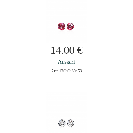
14.00
€
Auskari
Art: 12OiOi30453