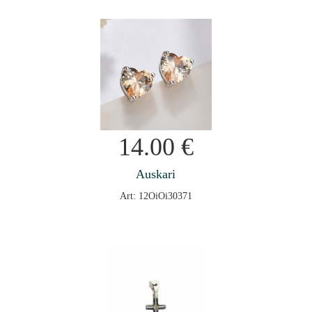
14.00
€
Auskari
Art: 12OiOi30371