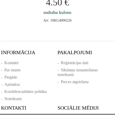
4.50
€
sudraba kulons
Art: 10KG4000226
INFORMĀCIJA
PAKALPOJUMI
-
Kontakti
-
Reģistrācijas dati
-
Par mums
-
Sīkdatņu izmantošanas
noteikumi
-
Piegāde
-
Preces atgriešana
-
Apmaksa
-
Konfidencialitātes politika
-
Noteikumi
KONTAKTI
SOCIĀLIE MĒDIJI