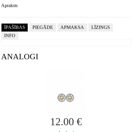
Apraksts
ĪPAŠĪBAS
PIEGĀDE
APMAKSA
LĪZINGS
INFO
ANALOGI
12.00
€