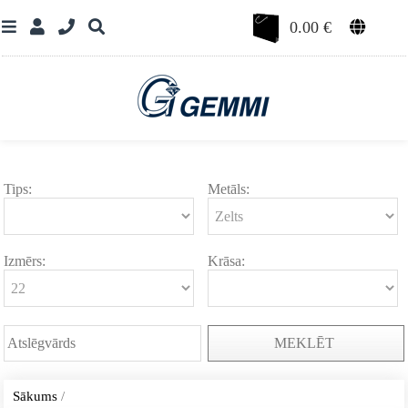
0.00
€
Tips:
Metāls:
Izmērs:
Krāsa:
MEKLĒT
Sākums
/