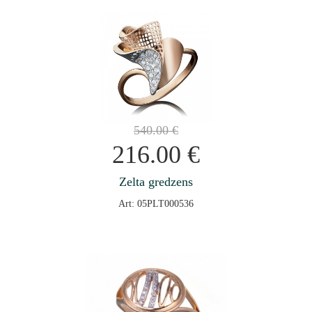
540.00
€
216.00
€
Zelta gredzens
Art: 05PLT000536