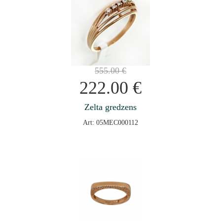
555.00
€
222.00
€
Zelta gredzens
Art: 05MEC000112