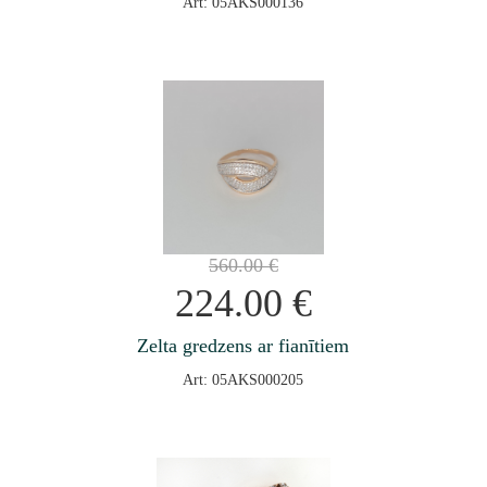
Art: 05AKS000136
560.00
€
224.00
€
Zelta gredzens ar fianītiem
Art: 05AKS000205