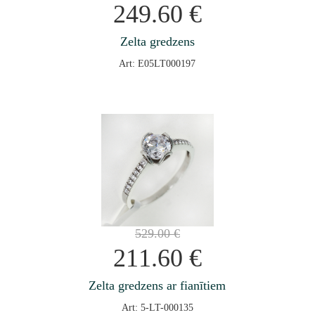
249.60
€
Zelta gredzens
Art: E05LT000197
529.00
€
211.60
€
Zelta gredzens ar fianītiem
Art: 5-LT-000135