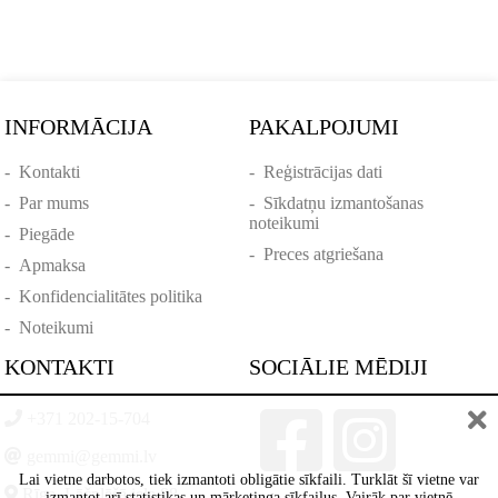
INFORMĀCIJA
PAKALPOJUMI
-
Kontakti
-
Reģistrācijas dati
-
Par mums
-
Sīkdatņu izmantošanas
noteikumi
-
Piegāde
-
Preces atgriešana
-
Apmaksa
-
Konfidencialitātes politika
-
Noteikumi
KONTAKTI
SOCIĀLIE MĒDIJI
+371 202-15-704
gemmi@gemmi.lv
Lai vietne darbotos, tiek izmantoti obligātie sīkfaili. Turklāt šī vietne var
Rīga, Lāčplēšā iela 88
izmantot arī statistikas un mārketinga sīkfailus. Vairāk par vietnē