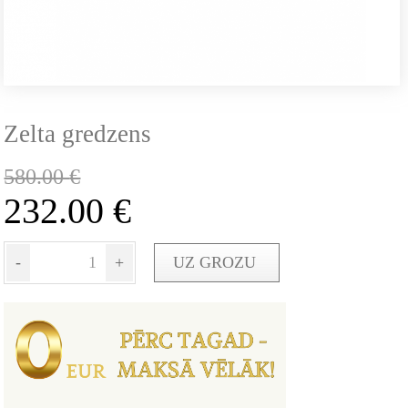
Zelta gredzens
580.00
€
232.00
€
-
+
UZ GROZU