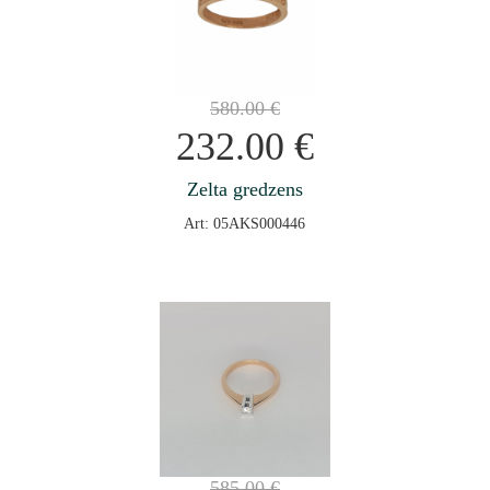
580.00
€
232.00
€
Zelta gredzens
Art: 05AKS000446
585.00
€