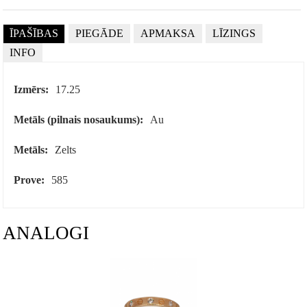
ĪPAŠĪBAS
PIEGĀDE
APMAKSA
LĪZINGS
INFO
Izmērs:
17.25
Metāls (pilnais nosaukums):
Au
Metāls:
Zelts
Prove:
585
ANALOGI