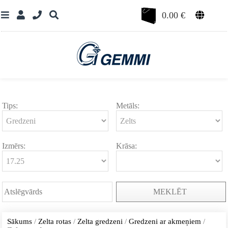
0.00
€
Tips:
Metāls:
Izmērs:
Krāsa:
MEKLĒT
Sākums
/
Zelta rotas
/
Zelta gredzeni
/
Gredzeni ar akmeņiem
/