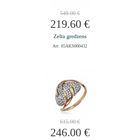
549.00
€
219.60
€
Zelta gredzens
Art: 05AKS000432
615.00
€
246.00
€