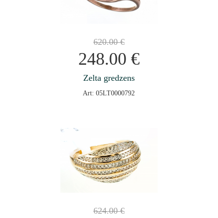
620.00
€
248.00
€
Zelta gredzens
Art: 05LT0000792
624.00
€