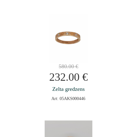
580.00
€
232.00
€
Zelta gredzens
Art: 05AKS000446