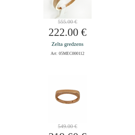
555.00
€
222.00
€
Zelta gredzens
Art: 05MEC000112
549.00
€