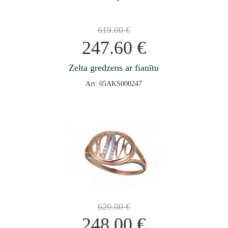
619.00
€
247.60
€
Zelta gredzens ar fianītu
Art: 05AKS000247
620.00
€
248.00
€