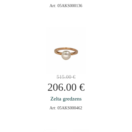
Art: 05AKS000136
515.00
€
206.00
€
Zelta gredzens
Art: 05AKS000462