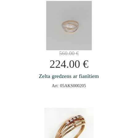
560.00
€
224.00
€
Zelta gredzens ar fianītiem
Art: 05AKS000205