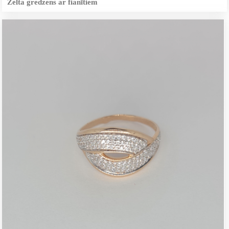
Zelta gredzens ar fianītiem