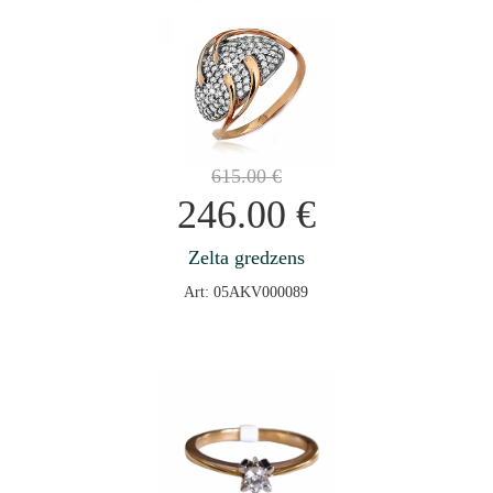
615.00
€
246.00
€
Zelta gredzens
Art: 05AKV000089