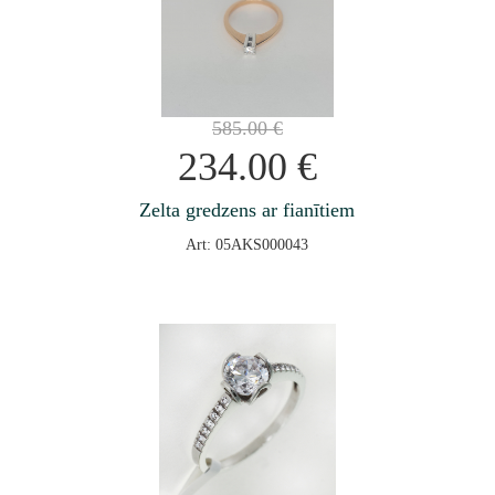
585.00
€
234.00
€
Zelta gredzens ar fianītiem
Art: 05AKS000043