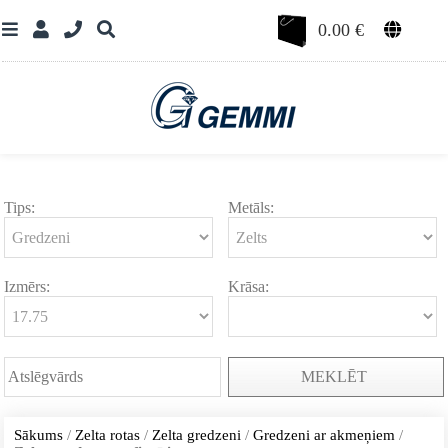
0.00
€
Tips:
Metāls:
Izmērs:
Krāsa:
MEKLĒT
Sākums
/
Zelta rotas
/
Zelta gredzeni
/
Gredzeni ar akmeņiem
/