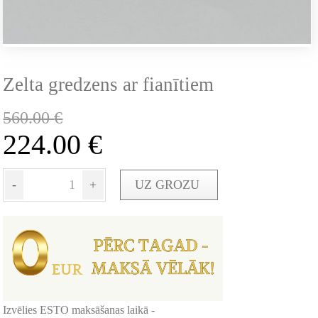
Zelta gredzens ar fianītiem
560.00
€
224.00
€
-
+
UZ GROZU
Izvēlies ESTO maksāšanas laikā -