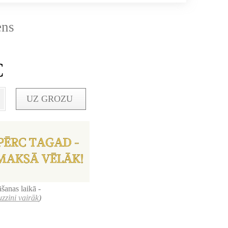
ens
€
UZ GROZU
šanas laikā -
uzzini vairāk
)