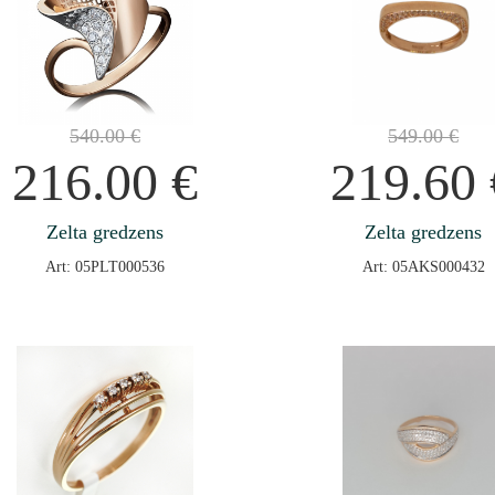
540.00
€
549.00
€
216.00
€
219.60
Zelta gredzens
Zelta gredzens
Art: 05PLT000536
Art: 05AKS000432