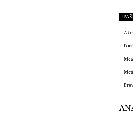
ĪPAŠ
Akm
Izmē
Metā
Metā
Prov
AN