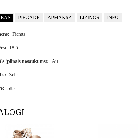
ĪBAS
PIEGĀDE
APMAKSA
LĪZINGS
INFO
ens:
Fianīts
rs:
18.5
ls (pilnais nosaukums):
Au
ls:
Zelts
e:
585
ALOGI