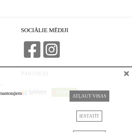
SOCIĀLIE MĒDIJI
PARTNERI
as
izmantotajiem
ATĻAUT VISAS
IESTATĪT