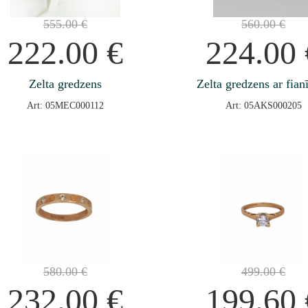
555.00
€
560.00
€
222.00
€
224.00
Zelta gredzens
Zelta gredzens ar fian
Art: 05MEC000112
Art: 05AKS000205
580.00
€
499.00
€
232.00
€
199.60