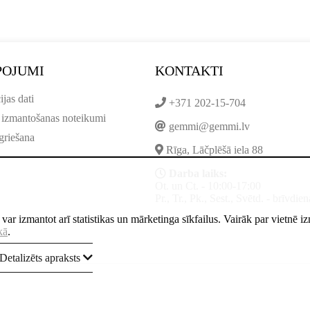
POJUMI
KONTAKTI
ijas dati
+371 202-15-704
 izmantošanas noteikumi
gemmi@gemmi.lv
griešana
Rīga, Lāčplēšā iela 88
Darba laiks:
Ot. un Ct. - 10:00-17:00
Pr., Tr., Pk., Sest., Svētd. - brīvdien
ne var izmantot arī statistikas un mārketinga sīkfailus. Vairāk par vietnē 
kā
.
Detalizēts apraksts