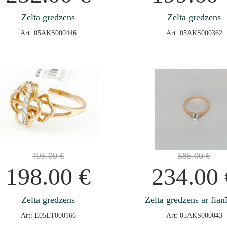
Zelta gredzens
Zelta gredzens
Art: 05AKS000446
Art: 05AKS000362
495.00
€
585.00
€
198.00
€
234.00
Zelta gredzens
Zelta gredzens ar fian
Art: E05LT000166
Art: 05AKS000043