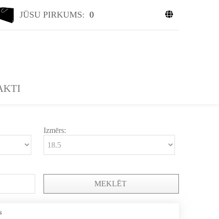
JŪSU PIRKUMS:
0
AKTI
Izmērs:
MEKLĒT
s