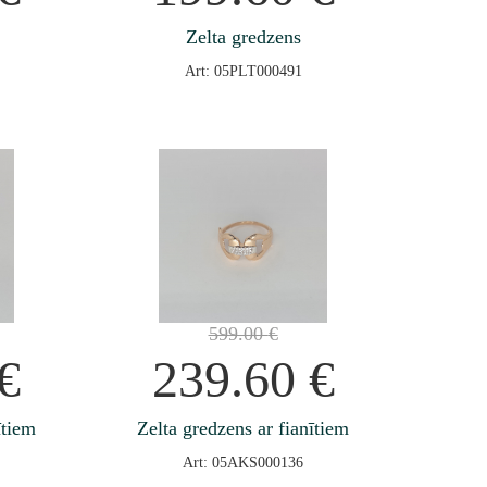
Zelta gredzens
Art: 05PLT000491
599.00
€
€
239.60
€
ītiem
Zelta gredzens ar fianītiem
Art: 05AKS000136