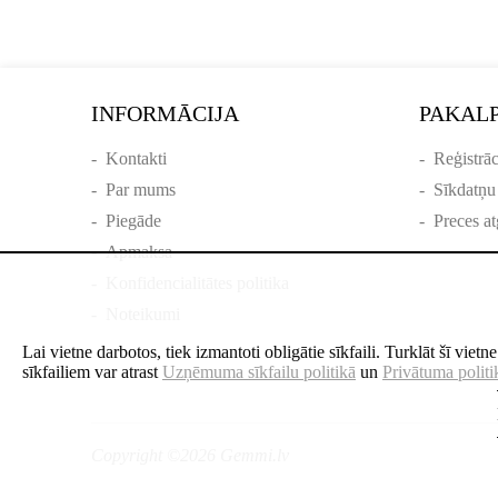
INFORMĀCIJA
PAKAL
-
Kontakti
-
Reģistrāc
-
Par mums
-
Sīkdatņu
-
Piegāde
-
Preces at
-
Apmaksa
-
Konfidencialitātes politika
-
Noteikumi
Lai vietne darbotos, tiek izmantoti obligātie sīkfaili. Turklāt šī viet
sīkfailiem var atrast
Uzņēmuma sīkfailu politikā
un
Privātuma politi
Copyright ©2026 Gemmi.lv