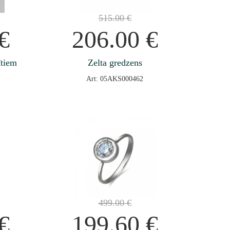
515.00
€
€
206.00
€
ītiem
Zelta gredzens
Art: 05AKS000462
499.00
€
€
199.60
€