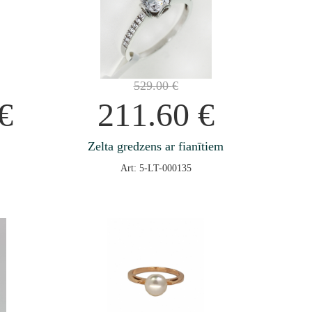
529.00
€
€
211.60
€
Zelta gredzens ar fianītiem
Art: 5-LT-000135