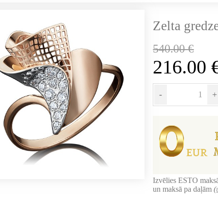
Zelta gredz
540.00
€
216.00
-
+
Izvēlies ESTO maksā
un maksā pa daļām
(