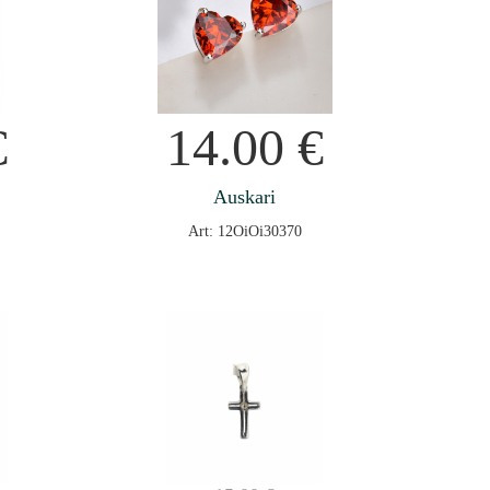
€
14.00
€
Auskari
Art: 12OiOi30370