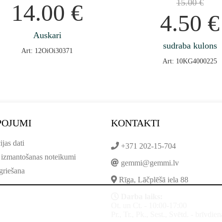
15.00
€
14.00
€
4.50
€
Auskari
sudraba kulons
Art: 12OiOi30371
Art: 10KG4000225
POJUMI
KONTAKTI
ijas dati
+371 202-15-704
 izmantošanas noteikumi
gemmi@gemmi.lv
griešana
Rīga, Lāčplēšā iela 88
Darba laiks:
Ot. un Ct. - 10:00-17:00
Pr., Tr., Pk., Sest., Svētd. - brīvdien