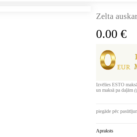
Zelta auskar
0.00
€
Izvēlies ESTO maksā
un maksā pa daļām
(
piegāde pēc pasūtīj
Apraksts