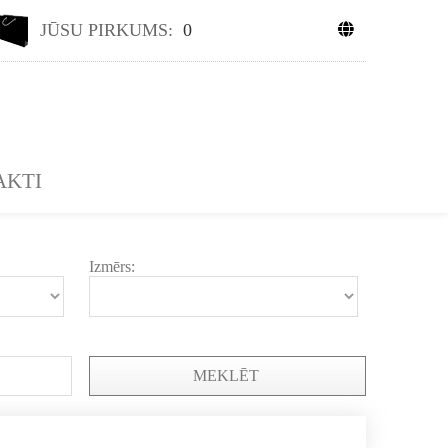
JŪSU PIRKUMS:
0
AKTI
Izmērs:
MEKLĒT