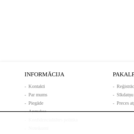
INFORMĀCIJA
PAKAL
-
Kontakti
-
Reģistrāc
-
Par mums
-
Sīkdatņu
-
Piegāde
-
Preces at
-
Apmaksa
-
Konfidencialitātes politika
-
Noteikumi