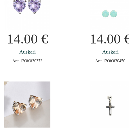
14.00
€
14.00
Auskari
Auskari
Art: 12OiOi30372
Art: 12OiOi30450