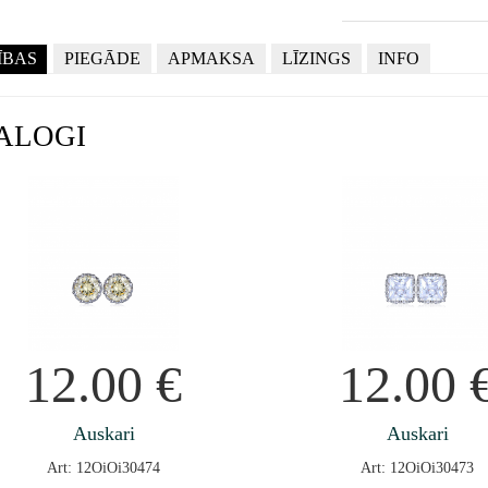
ĪBAS
PIEGĀDE
APMAKSA
LĪZINGS
INFO
ALOGI
12.00
€
12.00
Auskari
Auskari
Art: 12OiOi30474
Art: 12OiOi30473