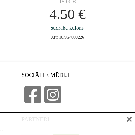
15.00
€
4.50
€
sudraba kulons
Art: 10KG4000226
SOCIĀLIE MĒDIJI
PARTNERI
as