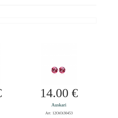
€
14.00
€
Auskari
Art: 12OiOi30453