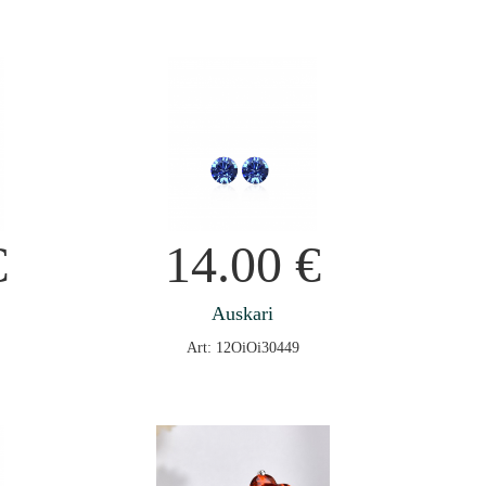
€
14.00
€
Auskari
Art: 12OiOi30449