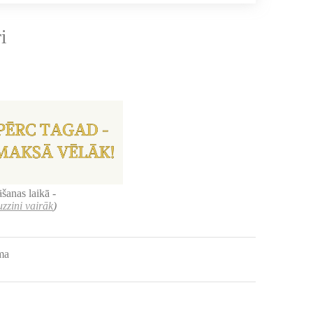
i
šanas laikā -
uzzini vairāk
)
uma