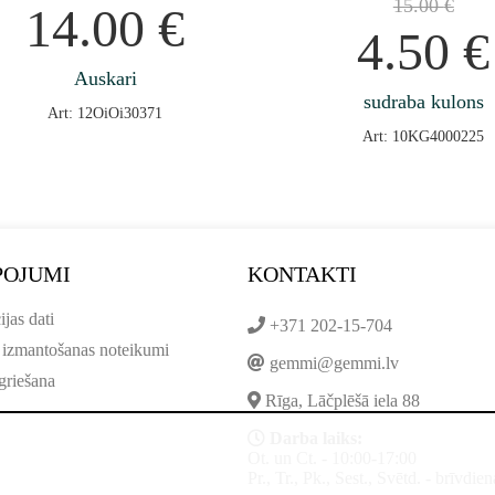
15.00
€
14.00
€
4.50
€
Auskari
sudraba kulons
Art: 12OiOi30371
Art: 10KG4000225
POJUMI
KONTAKTI
ijas dati
+371 202-15-704
 izmantošanas noteikumi
gemmi@gemmi.lv
griešana
Rīga, Lāčplēšā iela 88
Darba laiks:
Ot. un Ct. - 10:00-17:00
Pr., Tr., Pk., Sest., Svētd. - brīvdien