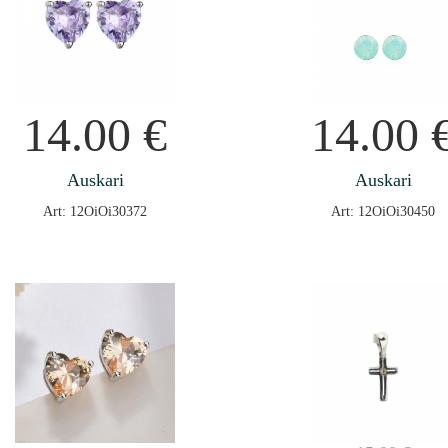
14.00
€
14.00
Auskari
Auskari
Art: 12OiOi30372
Art: 12OiOi30450