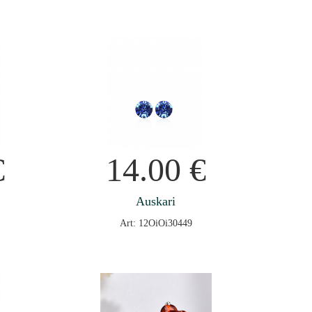
€
14.00
€
Auskari
Art: 12OiOi30449