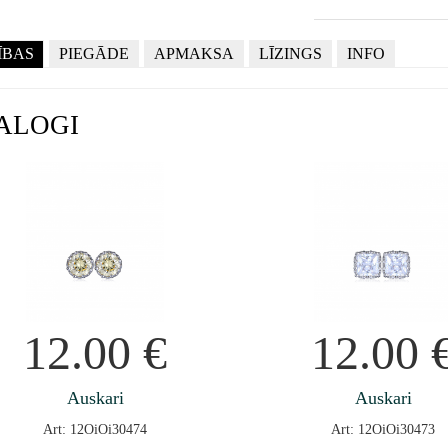
ĪBAS
PIEGĀDE
APMAKSA
LĪZINGS
INFO
ALOGI
12.00
€
12.00
Auskari
Auskari
Art: 12OiOi30474
Art: 12OiOi30473