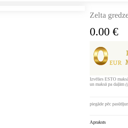
Zelta gredz
0.00
€
Izvēlies ESTO maksā
un maksā pa daļām
(
piegāde pēc pasūtīj
Apraksts