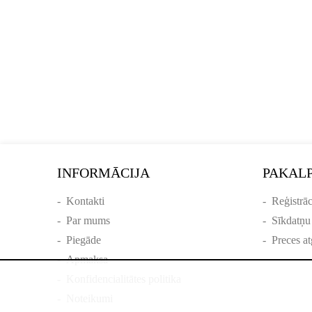
INFORMĀCIJA
PAKAL
-
Kontakti
-
Reģistrāc
-
Par mums
-
Sīkdatņu
-
Piegāde
-
Preces at
-
Apmaksa
-
Konfidencialitātes politika
-
Noteikumi