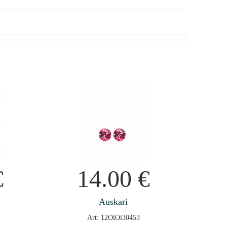
€
14.00
€
Auskari
Art: 12OiOi30453