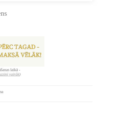
ens
šanas laikā -
uzzini vairāk
)
uma