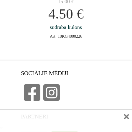
15.00
€
4.50
€
sudraba kulons
Art: 10KG4000226
SOCIĀLIE MĒDIJI
PARTNERI
as