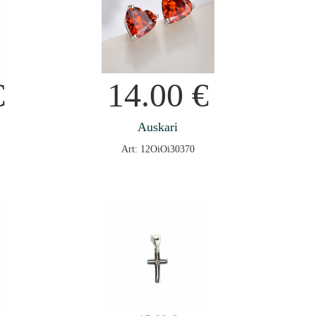
€
14.00
€
Auskari
Art: 12OiOi30370