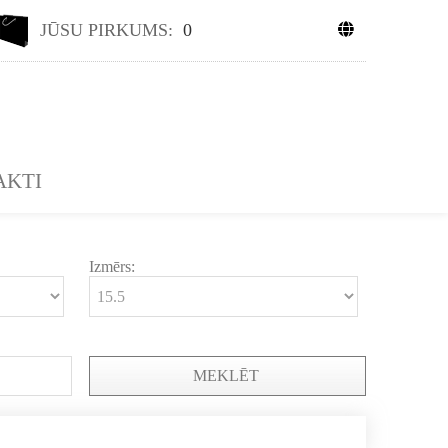
JŪSU PIRKUMS:
0
AKTI
Izmērs:
MEKLĒT