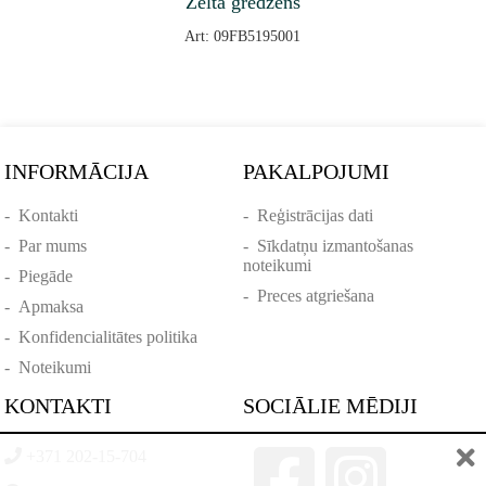
Zelta gredzens
Art: 09FB5195001
INFORMĀCIJA
PAKALPOJUMI
-
Kontakti
-
Reģistrācijas dati
-
Par mums
-
Sīkdatņu izmantošanas
noteikumi
-
Piegāde
-
Preces atgriešana
-
Apmaksa
-
Konfidencialitātes politika
-
Noteikumi
KONTAKTI
SOCIĀLIE MĒDIJI
+371 202-15-704