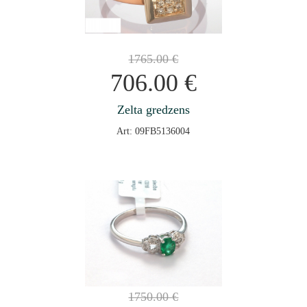
1765.00
€
706.00
€
Zelta gredzens
Art: 09FB5136004
1750.00
€