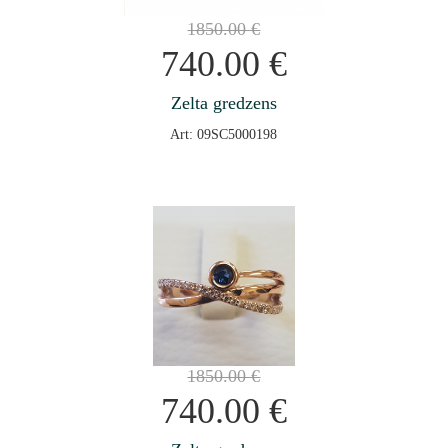
1850.00
€
740.00
€
Zelta gredzens
Art: 09SC5000198
1850.00
€
740.00
€