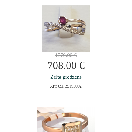
1770.00
€
708.00
€
Zelta gredzens
Art: 09FB5195002