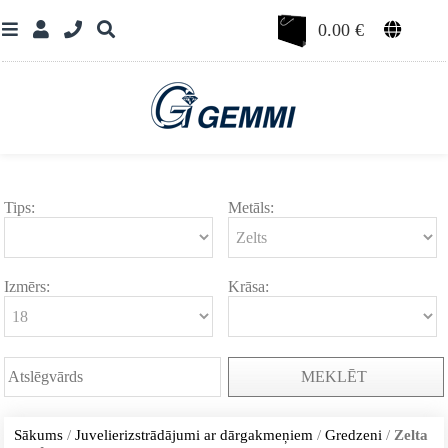
0.00
€
Tips:
Metāls:
Izmērs:
Krāsa:
MEKLĒT
Sākums
/
Juvelierizstrādājumi ar dārgakmeņiem
/
Gredzeni
/
Zelta