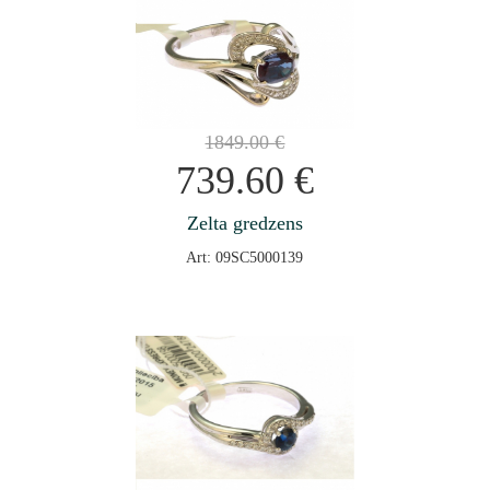
1849.00
€
739.60
€
Zelta gredzens
Art: 09SC5000139