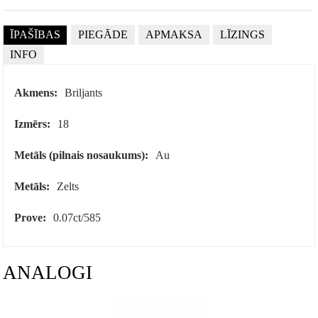
ĪPAŠĪBAS
PIEGĀDE
APMAKSA
LĪZINGS
INFO
Akmens:
Briljants
Izmērs:
18
Metāls (pilnais nosaukums):
Au
Metāls:
Zelts
Prove:
0.07ct/585
ANALOGI