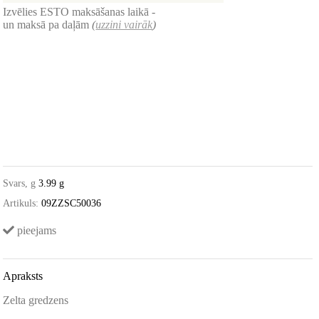
Izvēlies ESTO maksāšanas laikā -
un maksā pa daļām
(
uzzini vairāk
)
Svars, g
3.99 g
Artikuls:
09ZZSC50036
pieejams
Apraksts
Zelta gredzens