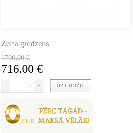
Zelta gredzens
1790.00
€
716.00
€
-
+
UZ GROZU