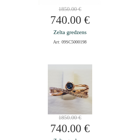
1850.00
€
740.00
€
Zelta gredzens
Art: 09SC5000198
1850.00
€
740.00
€