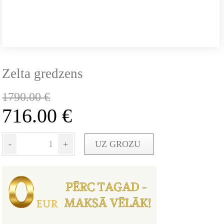
Zelta gredzens
1790.00
€
716.00
€
-
+
UZ GROZU