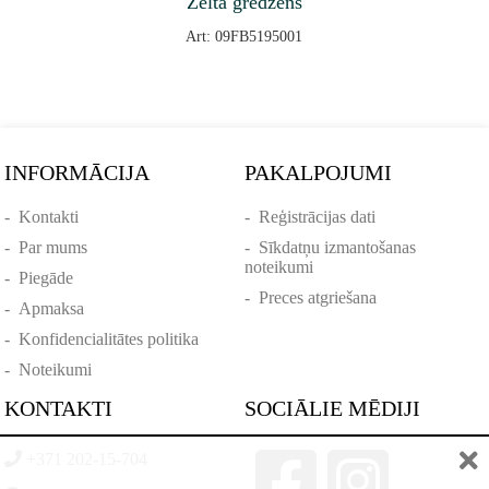
Zelta gredzens
Art: 09FB5195001
INFORMĀCIJA
PAKALPOJUMI
-
Kontakti
-
Reģistrācijas dati
-
Par mums
-
Sīkdatņu izmantošanas
noteikumi
-
Piegāde
-
Preces atgriešana
-
Apmaksa
-
Konfidencialitātes politika
-
Noteikumi
KONTAKTI
SOCIĀLIE MĒDIJI
+371 202-15-704