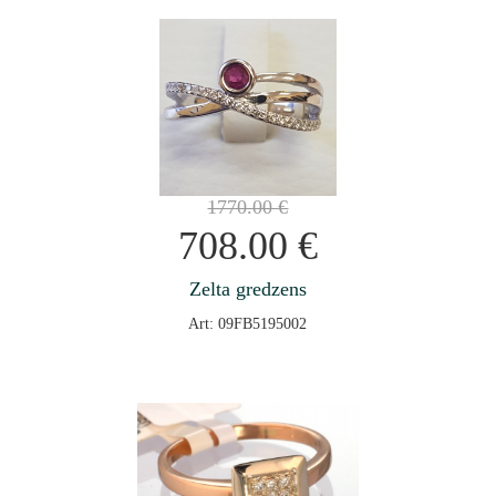
1770.00
€
708.00
€
Zelta gredzens
Art: 09FB5195002