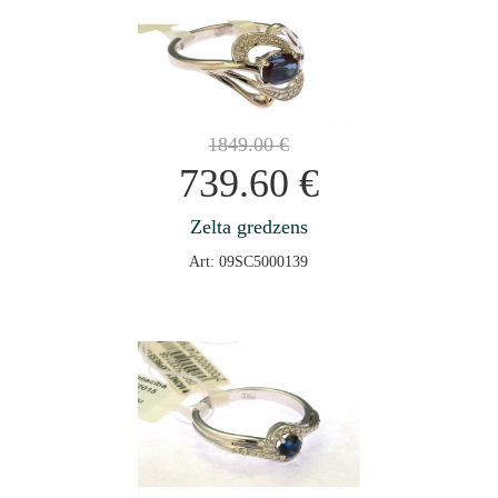
1849.00
€
739.60
€
Zelta gredzens
Art: 09SC5000139