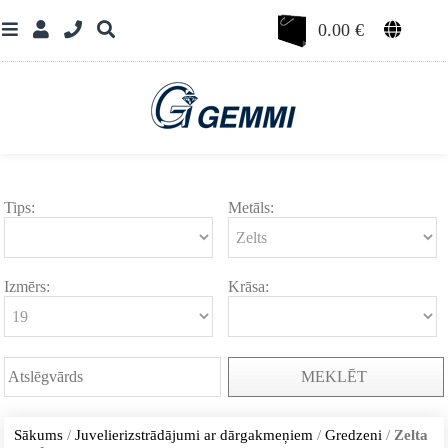
0.00
€
Tips:
Metāls:
Izmērs:
Krāsa:
MEKLĒT
Sākums
/
Juvelierizstrādājumi ar dārgakmeņiem
/
Gredzeni
/
Zelta