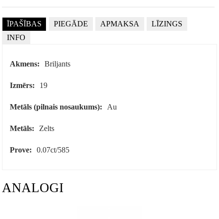
ĪPAŠĪBAS
PIEGĀDE
APMAKSA
LĪZINGS
INFO
Akmens:
Briljants
Izmērs:
19
Metāls (pilnais nosaukums):
Au
Metāls:
Zelts
Prove:
0.07ct/585
ANALOGI