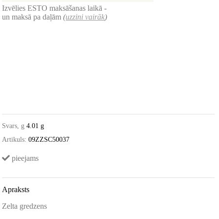
Izvēlies ESTO maksāšanas laikā -
un maksā pa daļām
(
uzzini vairāk
)
Svars, g
4.01 g
Artikuls:
09ZZSC50037
pieejams
Apraksts
Zelta gredzens