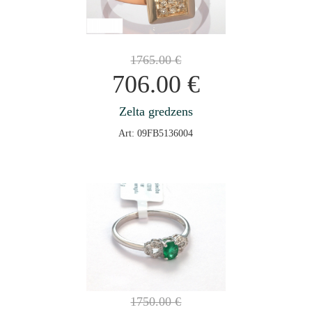
1765.00
€
706.00
€
Zelta gredzens
Art: 09FB5136004
1750.00
€