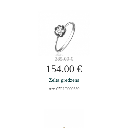
385.00
€
154.00
€
Zelta gredzens
Art: 05PLT000339