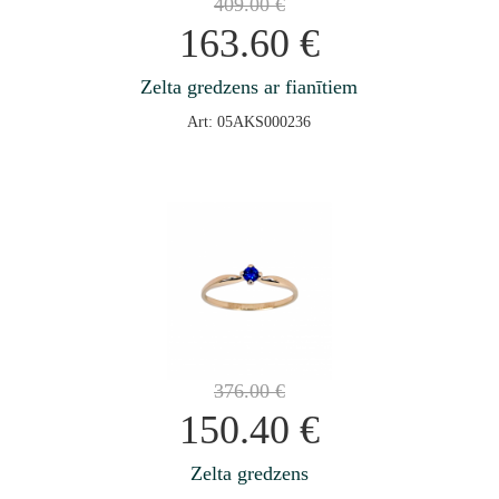
409.00
€
163.60
€
Zelta gredzens ar fianītiem
Art: 05AKS000236
376.00
€
150.40
€
Zelta gredzens