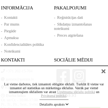
INFORMĀCIJA
PAKALPOJUMI
-
Kontakti
-
Reģistrācijas dati
-
Par mums
-
Sīkdatņu izmantošanas
noteikumi
-
Piegāde
-
Preces atgriešana
-
Apmaksa
-
Konfidencialitātes politika
-
Noteikumi
KONTAKTI
SOCIĀLIE MĒDIJI
+371 202-15-704
gemmi@gemmi.lv
Lai vietne darbotos, tiek izmantoti obligātie sīkfaili. Turklāt šī vietne var
Rīga, Lāčplēšā iela 88
izmantot arī statistikas un mārketinga sīkfailus. Vairāk par vietnē
izmantotajiem sīkfailiem var atrast
Uzņēmuma sīkfailu politikā
un
PARTNERI
Darba laiks:
Privātuma politikā
.
Ot. un Ct. - 10:00-17:00
Pr., Tr., Pk., Sest., Svētd. -
Detalizēts apraksts