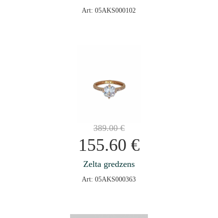
Art: 05AKS000102
389.00
€
155.60
€
Zelta gredzens
Art: 05AKS000363