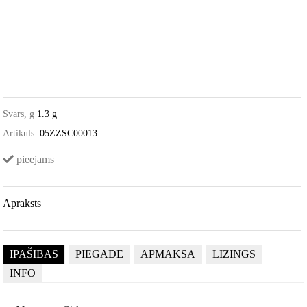
Svars, g
1.3 g
Artikuls:
05ZZSC00013
pieejams
Apraksts
ĪPAŠĪBAS
PIEGĀDE
APMAKSA
LĪZINGS
INFO