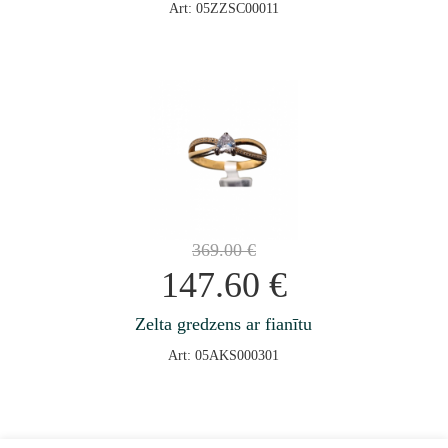
Art: 05ZZSC00011
369.00
€
147.60
€
Zelta gredzens ar fianītu
Art: 05AKS000301