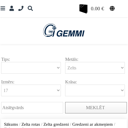
0.00
€
Tips:
Metāls:
Izmērs:
Krāsa:
MEKLĒT
Sākums
/
Zelta rotas
/
Zelta gredzeni
/
Gredzeni ar akmeņiem
/