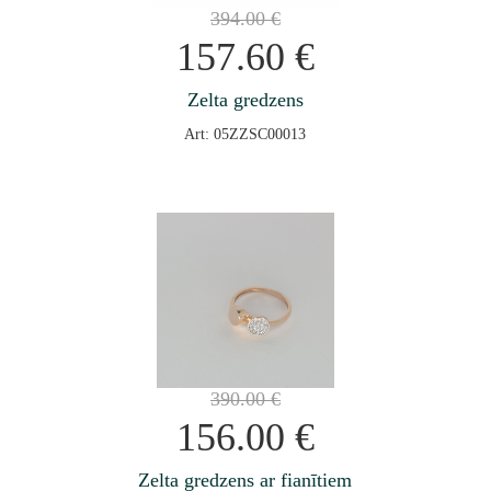
394.00
€
157.60
€
Zelta gredzens
Art: 05ZZSC00013
390.00
€
156.00
€
Zelta gredzens ar fianītiem