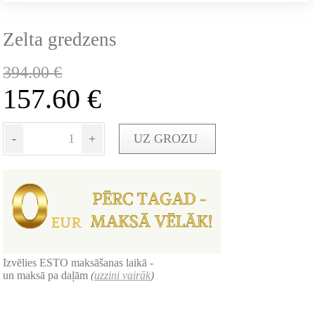
Zelta gredzens
394.00
€
157.60
€
-
+
UZ GROZU
Izvēlies ESTO maksāšanas laikā -
un maksā pa daļām
(
uzzini vairāk
)