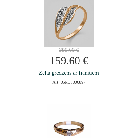
399.00
€
159.60
€
Zelta gredzens ar fianītiem
Art: 05PLT000897