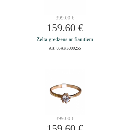
399.00
€
159.60
€
Zelta gredzens ar fianītiem
Art: 05AKS000255
399.00
€
159.60
€