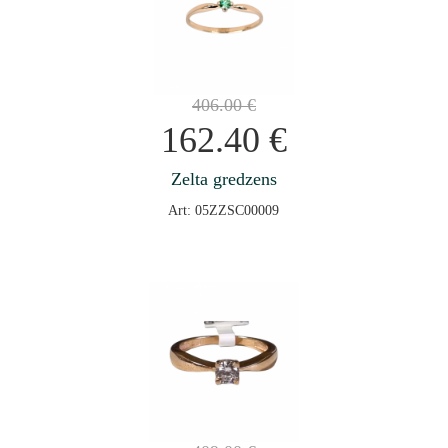
406.00
€
162.40
€
Zelta gredzens
Art: 05ZZSC00009