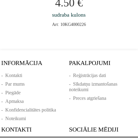
4.50
€
sudraba kulons
Art: 10KG4000226
INFORMĀCIJA
PAKALPOJUMI
-
Kontakti
-
Reģistrācijas dati
-
Par mums
-
Sīkdatņu izmantošanas
noteikumi
-
Piegāde
-
Preces atgriešana
-
Apmaksa
-
Konfidencialitātes politika
-
Noteikumi
KONTAKTI
SOCIĀLIE MĒDIJI