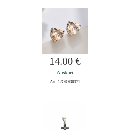
14.00
€
Auskari
Art: 12OiOi30371