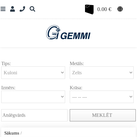
0.00
€
Tips:
Metāls:
Izmērs:
Krāsa:
MEKLĒT
Sākums
/