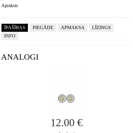
Apraksts
ĪPAŠĪBAS
PIEGĀDE
APMAKSA
LĪZINGS
INFO
ANALOGI
12.00
€