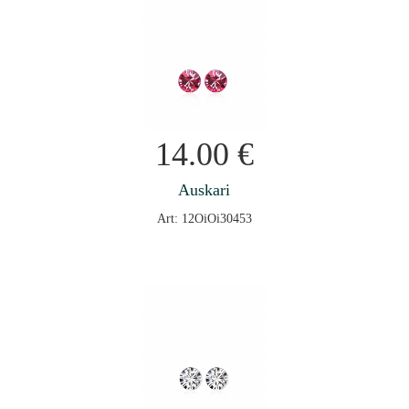
14.00
€
Auskari
Art: 12OiOi30453