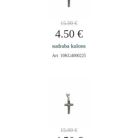
15.00
€
4.50
€
sudraba kulons
Art: 10KG4000225
15.00
€