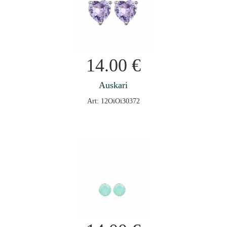
14.00
€
Auskari
Art: 12OiOi30372