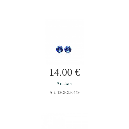
14.00
€
Auskari
Art: 12OiOi30449