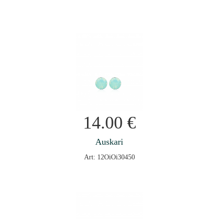
14.00
€
Auskari
Art: 12OiOi30450