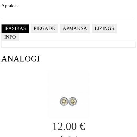
Apraksts
ĪPAŠĪBAS
PIEGĀDE
APMAKSA
LĪZINGS
INFO
ANALOGI
12.00
€