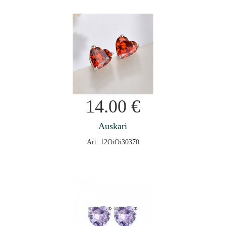
14.00
€
Auskari
Art: 12OiOi30370