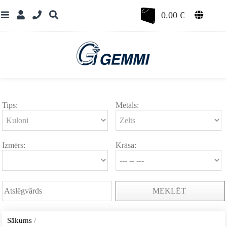
0.00
€
Tips:
Metāls:
Izmērs:
Krāsa:
MEKLĒT
Sākums
/