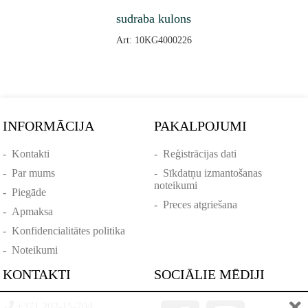
sudraba kulons
Art: 10KG4000226
INFORMĀCIJA
PAKALPOJUMI
-
Kontakti
-
Reģistrācijas dati
-
Par mums
-
Sīkdatņu izmantošanas
noteikumi
-
Piegāde
-
Preces atgriešana
-
Apmaksa
-
Konfidencialitātes politika
-
Noteikumi
KONTAKTI
SOCIĀLIE MĒDIJI
+371 202-15-704