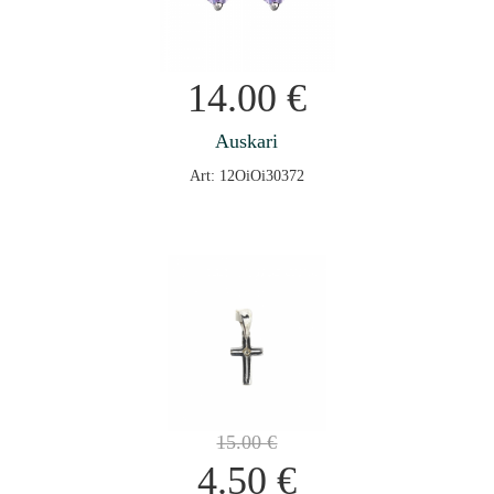
14.00
€
Auskari
Art: 12OiOi30372
15.00
€
4.50
€