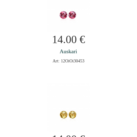
14.00
€
Auskari
Art: 12OiOi30453