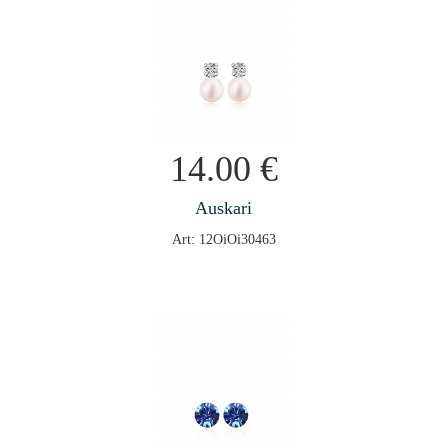
14.00
€
Auskari
Art: 12OiOi30463