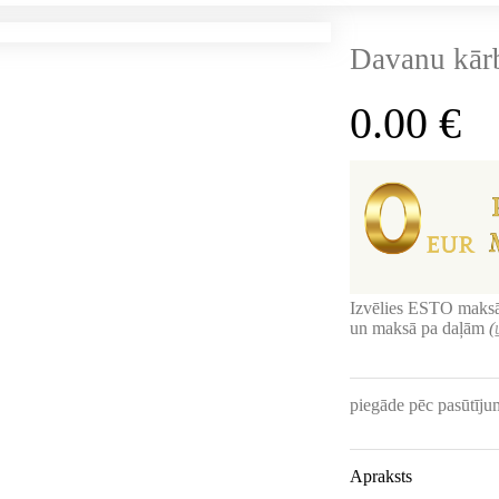
Davanu kār
0.00
€
Izvēlies ESTO maksā
un maksā pa daļām
(
piegāde pēc pasūtīj
Apraksts