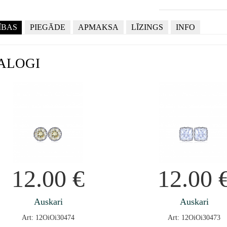
ĪBAS
PIEGĀDE
APMAKSA
LĪZINGS
INFO
ALOGI
12.00
€
12.00
Auskari
Auskari
Art: 12OiOi30474
Art: 12OiOi30473