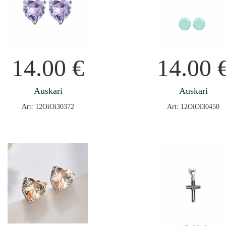
14.00
€
14.00
Auskari
Auskari
Art: 12OiOi30372
Art: 12OiOi30450