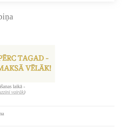
biņa
šanas laikā -
uzzini vairāk
)
uma