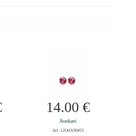
€
14.00
€
Auskari
Art: 12OiOi30453