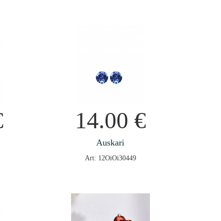
€
14.00
€
Auskari
Art: 12OiOi30449