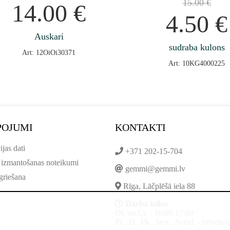
15.00
€
14.00
€
4.50
€
Auskari
sudraba kulons
Art: 12OiOi30371
Art: 10KG4000225
POJUMI
KONTAKTI
ijas dati
+371 202-15-704
 izmantošanas noteikumi
gemmi@gemmi.lv
griešana
Rīga, Lāčplēšā iela 88
Darba laiks:
Ot. un Ct. - 10:00-17:00
Pr., Tr., Pk., Sest., Svētd. - brīvdien