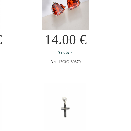
€
14.00
€
Auskari
Art: 12OiOi30370