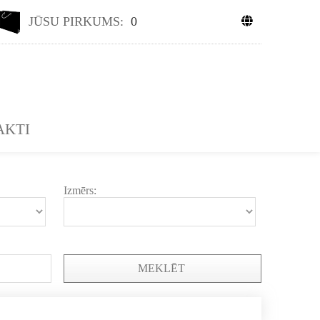
JŪSU PIRKUMS:
0
AKTI
Izmērs:
MEKLĒT