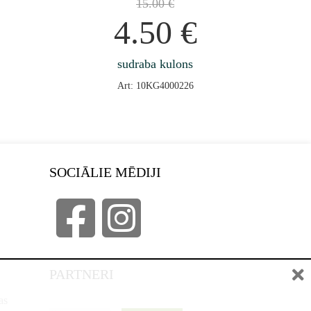
15.00
€
4.50
€
sudraba kulons
Art: 10KG4000226
SOCIĀLIE MĒDIJI
PARTNERI
as