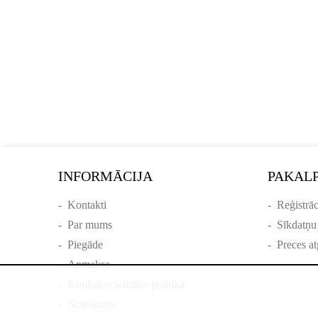
INFORMĀCIJA
PAKAL
-
Kontakti
-
Reģistrāc
-
Par mums
-
Sīkdatņu
-
Piegāde
-
Preces at
-
Apmaksa
-
Konfidencialitātes politika
-
Noteikumi