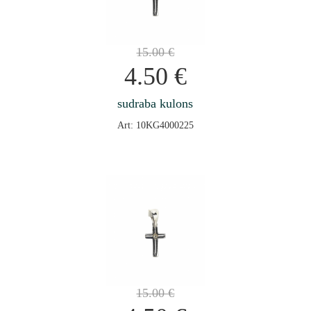
15.00
€
4.50
€
sudraba kulons
Art: 10KG4000225
15.00
€