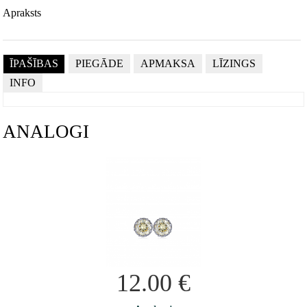
Apraksts
ĪPAŠĪBAS
PIEGĀDE
APMAKSA
LĪZINGS
INFO
ANALOGI
12.00
€