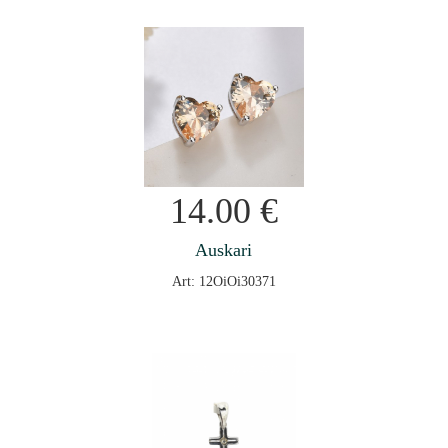
14.00
€
Auskari
Art: 12OiOi30371