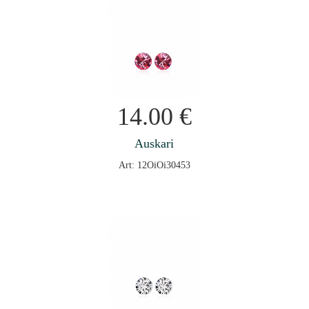
14.00
€
Auskari
Art: 12OiOi30453