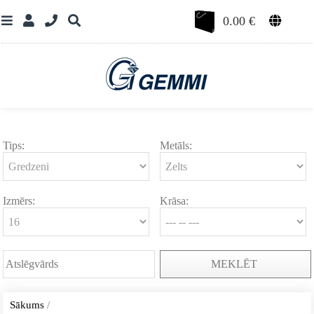
0.00
€
Tips:
Metāls:
Izmērs:
Krāsa:
MEKLĒT
Sākums
/