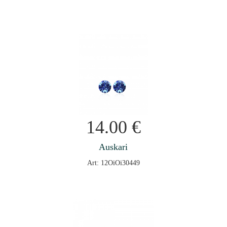
14.00
€
Auskari
Art: 12OiOi30449