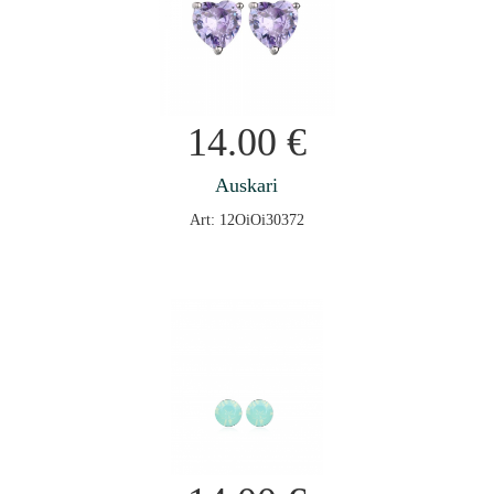
14.00
€
Auskari
Art: 12OiOi30372