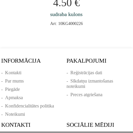
4.50
€
sudraba kulons
Art: 10KG4000226
INFORMĀCIJA
PAKALPOJUMI
-
Kontakti
-
Reģistrācijas dati
-
Par mums
-
Sīkdatņu izmantošanas
noteikumi
-
Piegāde
-
Preces atgriešana
-
Apmaksa
-
Konfidencialitātes politika
-
Noteikumi
KONTAKTI
SOCIĀLIE MĒDIJI