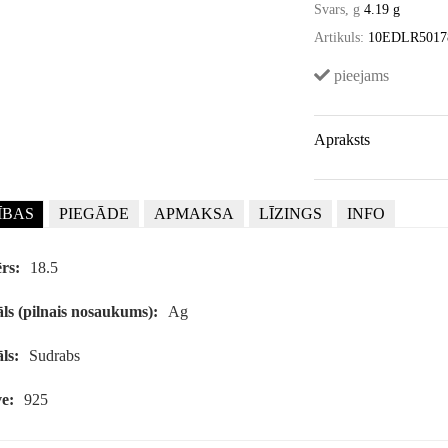
Svars, g
4.19 g
Artikuls:
10EDLR5017
pieejams
Apraksts
ĪBAS
PIEGĀDE
APMAKSA
LĪZINGS
INFO
rs:
18.5
ls (pilnais nosaukums):
Ag
ls:
Sudrabs
e:
925