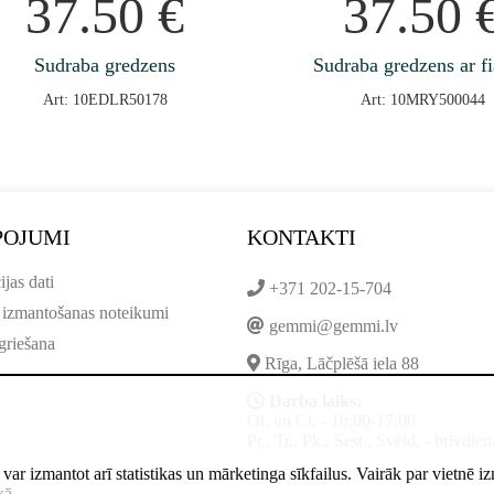
37.50
€
37.50
Sudraba gredzens
Sudraba gredzens ar fi
Art: 10EDLR50178
Art: 10MRY500044
POJUMI
KONTAKTI
ijas dati
+371 202-15-704
 izmantošanas noteikumi
gemmi@gemmi.lv
griešana
Rīga, Lāčplēšā iela 88
Darba laiks:
Ot. un Ct. - 10:00-17:00
Pr., Tr., Pk., Sest., Svētd. - brīvdien
ne var izmantot arī statistikas un mārketinga sīkfailus. Vairāk par vietnē 
kā
.