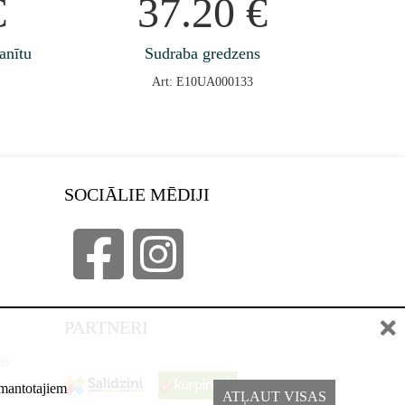
€
37.20
€
anītu
Sudraba gredzens
Art: E10UA000133
SOCIĀLIE MĒDIJI
PARTNERI
as
izmantotajiem
ATĻAUT VISAS