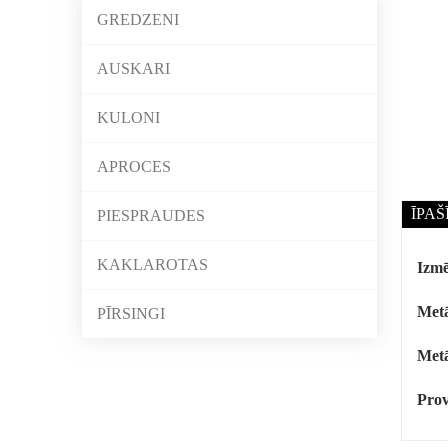
GREDZENI
AUSKARI
KULONI
APROCES
ĪPAŠ
PIESPRAUDES
KAKLAROTAS
Izmē
Metā
PĪRSINGI
Metā
Prov