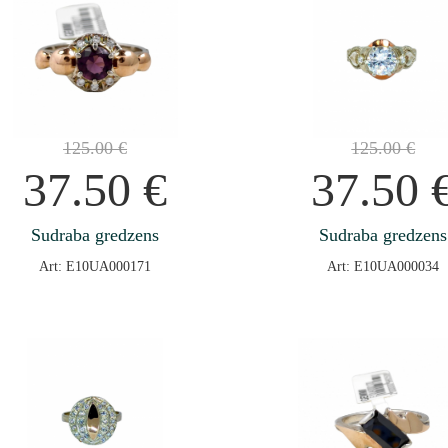
125.00
€
125.00
€
37.50
€
37.50
Sudraba gredzens
Sudraba gredzens
Art: E10UA000171
Art: E10UA000034