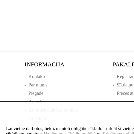
INFORMĀCIJA
PAKAL
-
Kontakti
-
Reģistrāc
-
Par mums
-
Sīkdatņu
-
Piegāde
-
Preces at
-
Apmaksa
-
Konfidencialitātes politika
-
Noteikumi
Lai vietne darbotos, tiek izmantoti obligātie sīkfaili. Turklāt šī viet
sīkfailiem var atrast
Uzņēmuma sīkfailu politikā
un
Privātuma politi