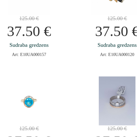
125.00
€
125.00
€
37.50
€
37.50
Sudraba gredzens
Sudraba gredzens
Art: E10UA000157
Art: E10UA000120
125.00
€
125.00
€