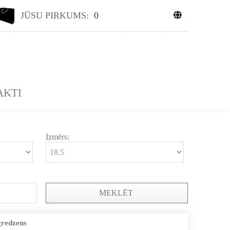
JŪSU PIRKUMS:
0
AKTI
Izmērs:
MEKLĒT
gredzens