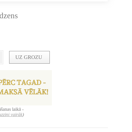
edzens
UZ GROZU
šanas laikā -
uzzini vairāk
)