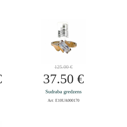
125.00
€
€
37.50
€
Sudraba gredzens
Art: E10UA000170