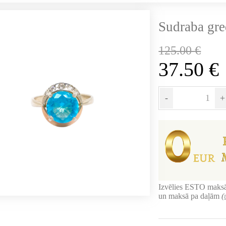
Sudraba gr
125.00
€
37.50
€
-
+
Izvēlies ESTO maksā
un maksā pa daļām
(