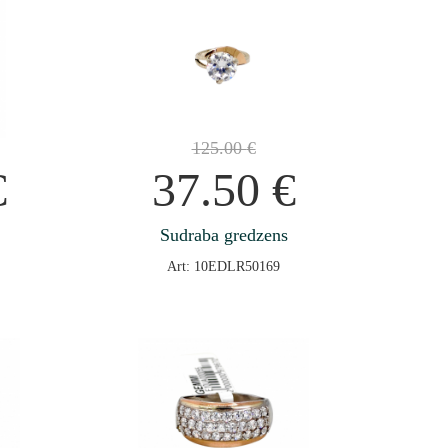
125.00
€
€
37.50
€
Sudraba gredzens
Art: 10EDLR50169