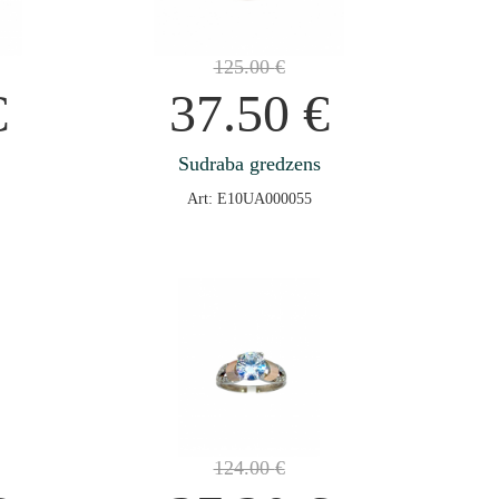
125.00
€
€
37.50
€
Sudraba gredzens
Art: E10UA000055
124.00
€