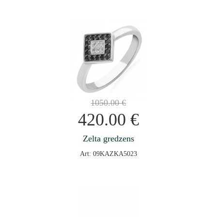
1050.00
€
420.00
€
Zelta gredzens
Art: 09KAZKA5023