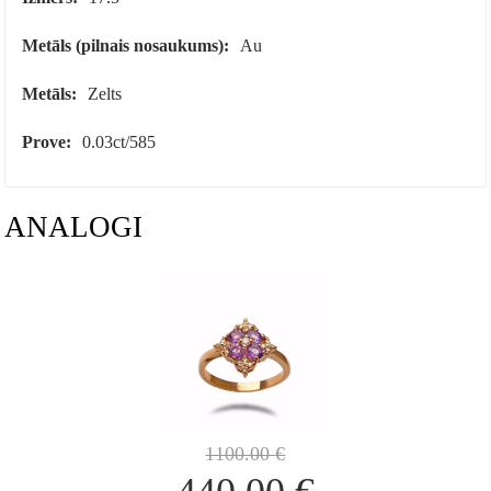
Metāls (pilnais nosaukums):
Au
Metāls:
Zelts
Prove:
0.03ct/585
ANALOGI
1100.00
€