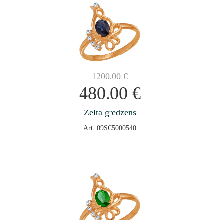
1200.00
€
480.00
€
Zelta gredzens
Art: 09SC5000540