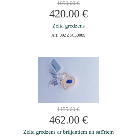
1050.00
€
420.00
€
Zelta gredzens
Art: 09ZZSC50009
1155.00
€
462.00
€
Zelta gredzens ar briljantiem un safīriem