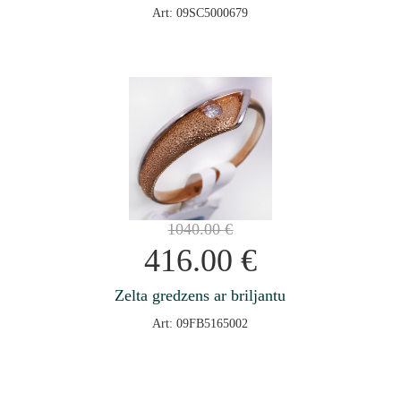
Art: 09SC5000679
1040.00
€
416.00
€
Zelta gredzens ar briljantu
Art: 09FB5165002