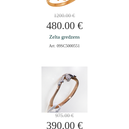
1200.00
€
480.00
€
Zelta gredzens
Art: 09SC5000551
975.00
€
390.00
€