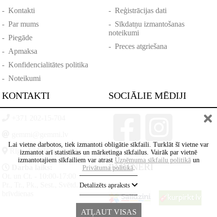
-
Kontakti
-
Reģistrācijas dati
-
Par mums
-
Sīkdatņu izmantošanas
noteikumi
-
Piegāde
-
Preces atgriešana
-
Apmaksa
-
Konfidencialitātes politika
-
Noteikumi
KONTAKTI
SOCIĀLIE MĒDIJI
+371 202-15-704
gemmi@gemmi.lv
Lai vietne darbotos, tiek izmantoti obligātie sīkfaili. Turklāt šī vietne var
Rīga, Lāčplēšā iela 88
izmantot arī statistikas un mārketinga sīkfailus. Vairāk par vietnē
izmantotajiem sīkfailiem var atrast
Uzņēmuma sīkfailu politikā
un
PARTNERI
Darba laiks:
Privātuma politikā
.
Ot. un Ct. - 10:00-17:00
Pr., Tr., Pk., Sest., Svētd. -
Detalizēts apraksts
brīvdienas
ATĻAUT VISAS