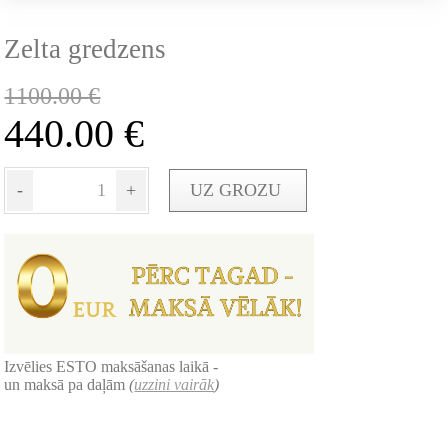
Zelta gredzens
1100.00
€
440.00
€
-
+
UZ GROZU
Izvēlies ESTO maksāšanas laikā -
un maksā pa daļām
(
uzzini vairāk
)