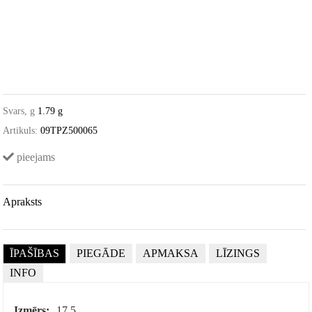
Svars, g
1.79 g
Artikuls:
09TPZ500065
pieejams
Apraksts
ĪPAŠĪBAS
PIEGĀDE
APMAKSA
LĪZINGS
INFO
Izmērs:
17.5