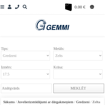
0.00
€
Tips:
Metāls:
Izmērs:
Krāsa:
MEKLĒT
Sākums
/
Juvelierizstrādājumi ar dārgakmeņiem
/
Gredzeni
/
Zelta