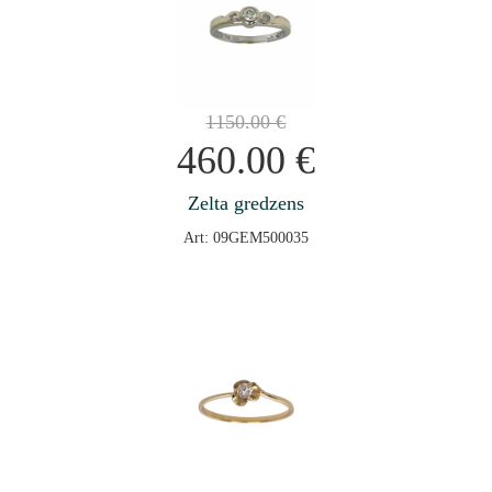
1150.00
€
460.00
€
Zelta gredzens
Art: 09GEM500035