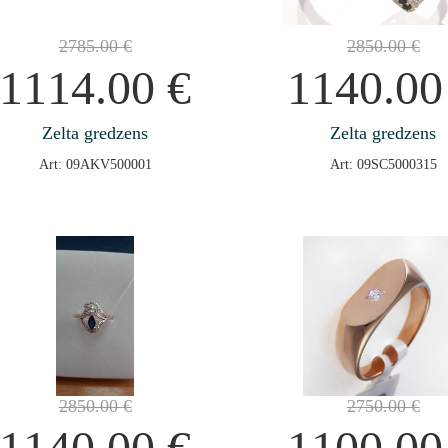
2785.00
€
2850.00
€
1114.00
€
1140.0
Zelta gredzens
Zelta gredzens
Art: 09AKV500001
Art: 09SC5000315
2850.00
€
2750.00
€
1140.00
€
1100.0