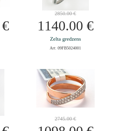
2850.00
€
0
€
1140.00
€
Zelta gredzens
Art: 09FB5024001
2745.00
€
0
€
1098.00
€