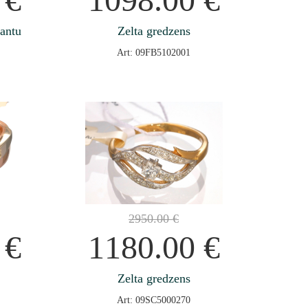
jantu
Zelta gredzens
Art: 09FB5102001
2950.00
€
0
€
1180.00
€
Zelta gredzens
Art: 09SC5000270