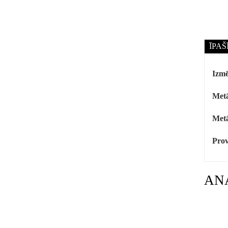
ĪPAŠ
Izmē
Metā
Metā
Prov
AN