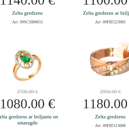
Zelta gredzens
Zelta gredzens ar bril
Art: 09SC5000655
Art: 09FB5223001
2700.00
€
2950.00
€
1080.00
€
1180.0
elta gredzens ar briljantu un
Zelta gredzens
smaragdu
Art: 09FB5113008