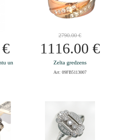
2790.00
€
0
€
1116.00
€
ntu un
Zelta gredzens
Art: 09FB5113007