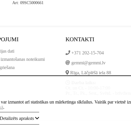
Art: 09SC5000661
POJUMI
KONTAKTI
ijas dati
+371 202-15-704
 izmantošanas noteikumi
gemmi@gemmi.lv
griešana
Rīga, Lāčplēšā iela 88
Darba laiks:
Ot. un Ct. - 10:00-17:00
Pr., Tr., Pk., Sest., Svētd. - brīvdien
ne var izmantot arī statistikas un mārketinga sīkfailus. Vairāk par vietnē 
kā
.
Detalizēts apraksts