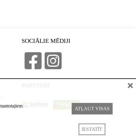
SOCIĀLIE MĒDIJI
PARTNERI
as
izmantotajiem
ATĻAUT VISAS
IESTATĪT