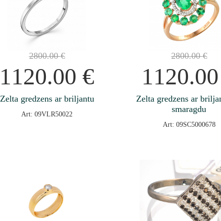
2800.00
€
2800.00
€
1120.00
€
1120.0
Zelta gredzens ar briljantu
Zelta gredzens ar brilja
smaragdu
Art: 09VLR50022
Art: 09SC5000678