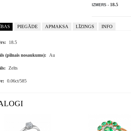
18.5
IZMERS -
ĪBAS
PIEGĀDE
APMAKSA
LĪZINGS
INFO
rs:
18.5
ls (pilnais nosaukums):
Au
ls:
Zelts
e:
0.06ct/585
ALOGI