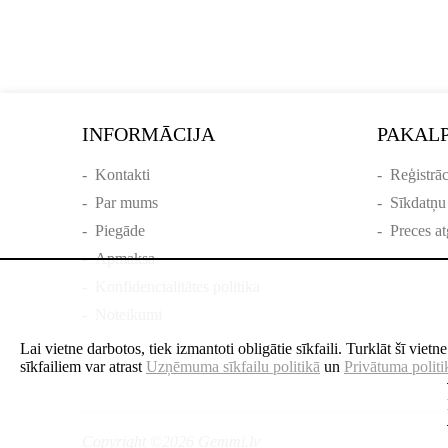
INFORMĀCIJA
PAKAL
-
Kontakti
-
Reģistrāc
-
Par mums
-
Sīkdatņu
-
Piegāde
-
Preces at
-
Apmaksa
-
Konfidencialitātes politika
-
Noteikumi
Lai vietne darbotos, tiek izmantoti obligātie sīkfaili. Turklāt šī viet
sīkfailiem var atrast
Uzņēmuma sīkfailu politikā
un
Privātuma politi
Copyright ©2026 Gemmi.lv