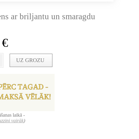
ens ar briljantu un smaragdu
0
€
UZ GROZU
šanas laikā -
uzzini vairāk
)