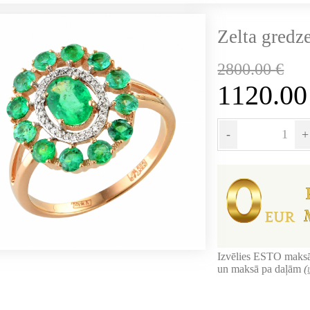
Zelta gredz
2800.00
€
1120.0
-
+
Izvēlies ESTO maksā
un maksā pa daļām
(