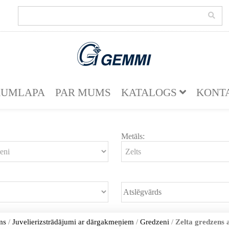
KUMLAPA
PAR MUMS
KATALOGS
KONT
Metāls:
ms
/
Juvelierizstrādājumi ar dārgakmeņiem
/
Gredzeni
/
Zelta gredzens 