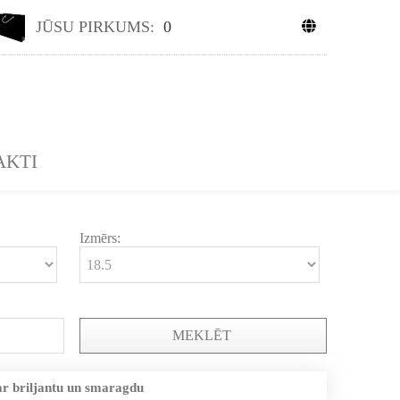
JŪSU PIRKUMS:
0
AKTI
Izmērs:
MEKLĒT
ar briljantu un smaragdu