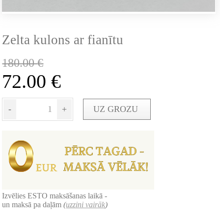
Zelta kulons ar fianītu
180.00
€
72.00
€
-
+
UZ GROZU
Izvēlies ESTO maksāšanas laikā -
un maksā pa daļām
(
uzzini vairāk
)