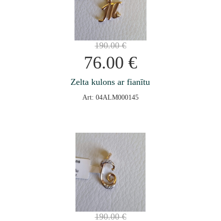
190.00
€
76.00
€
Zelta kulons ar fianītu
Art: 04ALM000145
190.00
€