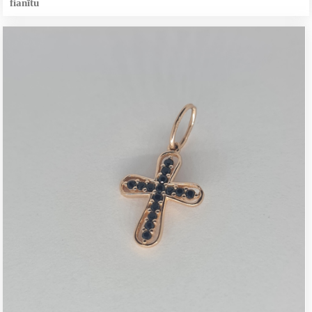
fianītu