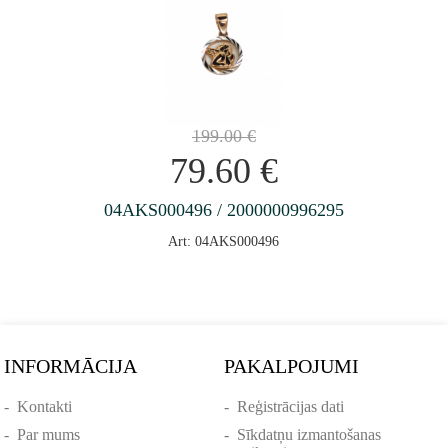
199.00
€
79.60
€
04AKS000496 / 2000000996295
Art: 04AKS000496
INFORMĀCIJA
PAKALPOJUMI
-
Kontakti
-
Reģistrācijas dati
-
Par mums
-
Sīkdatņu izmantošanas