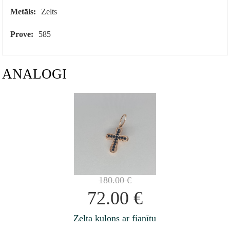
Metāls:
Zelts
Prove:
585
ANALOGI
180.00
€
72.00
€
Zelta kulons ar fianītu