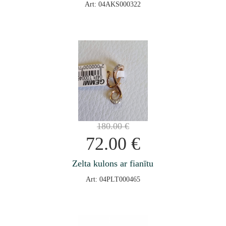
Art: 04AKS000322
180.00
€
72.00
€
Zelta kulons ar fianītu
Art: 04PLT000465