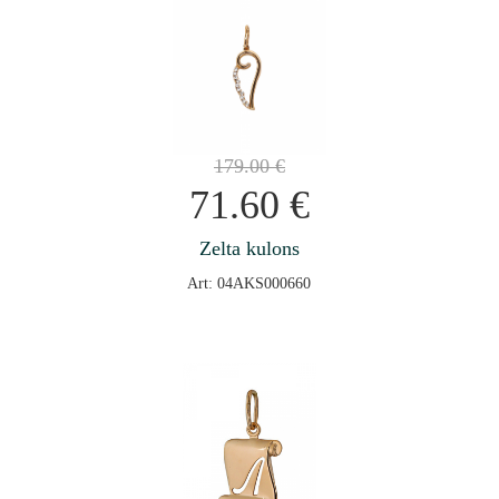
179.00
€
71.60
€
Zelta kulons
Art: 04AKS000660