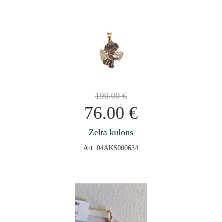
190.00
€
76.00
€
Zelta kulons
Art: 04AKS000634