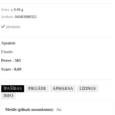
Svars, g
0.69 g
Artikuls:
04AKS000322
pieejams
Apraksts
Fianits
Prove - 585
Svars - 0,69
ĪPAŠĪBAS
PIEGĀDE
APMAKSA
LĪZINGS
INFO
Metāls (pilnais nosaukums):
Au