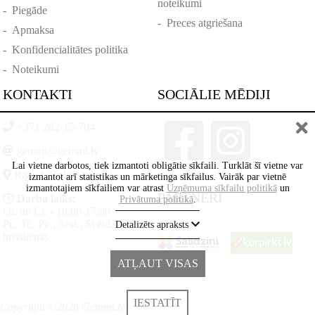
noteikumi
-
Piegāde
-
Preces atgriešana
-
Apmaksa
-
Konfidencialitātes politika
-
Noteikumi
KONTAKTI
SOCIĀLIE MĒDIJI
+371 202-15-704
gemmi@gemmi.lv
Lai vietne darbotos, tiek izmantoti obligātie sīkfaili. Turklāt šī vietne var
Rīga, Lāčplēšā iela 88
izmantot arī statistikas un mārketinga sīkfailus. Vairāk par vietnē
izmantotajiem sīkfailiem var atrast
Uzņēmuma sīkfailu politikā
un
PARTNERI
Darba laiks:
Privātuma politikā
.
Ot. un Ct. - 10:00-17:00
Pr., Tr., Pk., Sest., Svētd. -
Detalizēts apraksts
brīvdienas
ATĻAUT VISAS
IESTATĪT
Copyright ©2026 Gemmi.lv