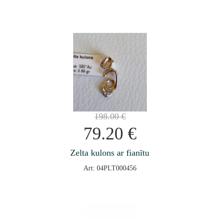
198.00
€
79.20
€
Zelta kulons ar fianītu
Art: 04PLT000456