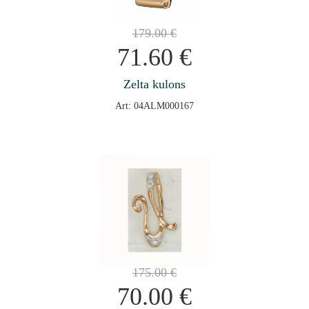
179.00
€
71.60
€
Zelta kulons
Art: 04ALM000167
175.00
€
70.00
€