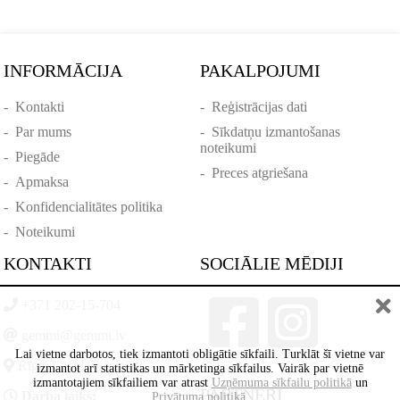
INFORMĀCIJA
PAKALPOJUMI
-
Kontakti
-
Reģistrācijas dati
-
Par mums
-
Sīkdatņu izmantošanas
noteikumi
-
Piegāde
-
Preces atgriešana
-
Apmaksa
-
Konfidencialitātes politika
-
Noteikumi
KONTAKTI
SOCIĀLIE MĒDIJI
+371 202-15-704
gemmi@gemmi.lv
Lai vietne darbotos, tiek izmantoti obligātie sīkfaili. Turklāt šī vietne var
Rīga, Lāčplēšā iela 88
izmantot arī statistikas un mārketinga sīkfailus. Vairāk par vietnē
izmantotajiem sīkfailiem var atrast
Uzņēmuma sīkfailu politikā
un
PARTNERI
Darba laiks:
Privātuma politikā
.