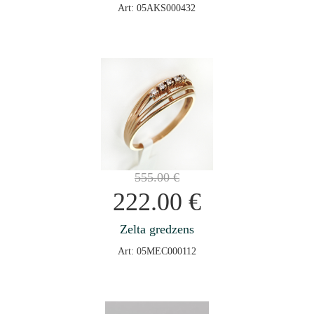
Art: 05AKS000432
555.00
€
222.00
€
Zelta gredzens
Art: 05MEC000112