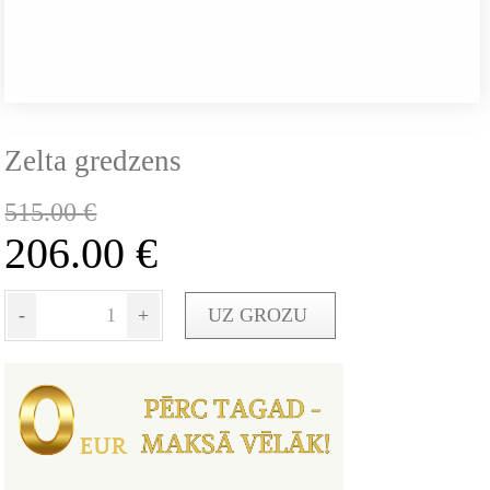
Zelta gredzens
515.00
€
206.00
€
-
+
UZ GROZU