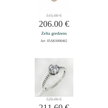
515.00
€
206.00
€
Zelta gredzens
Art: 05AKS000462
529.00
€
211.60
€