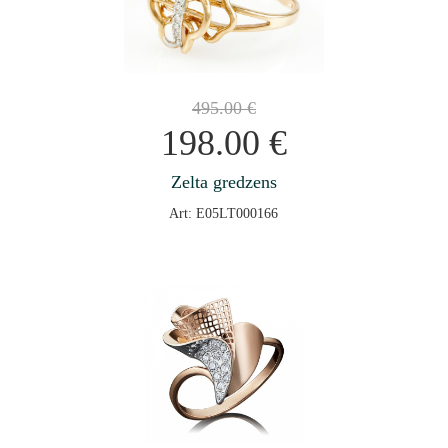
495.00
€
198.00
€
Zelta gredzens
Art: E05LT000166