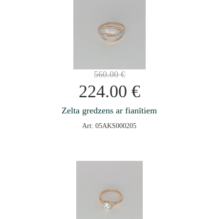
560.00
€
224.00
€
Zelta gredzens ar fianītiem
Art: 05AKS000205