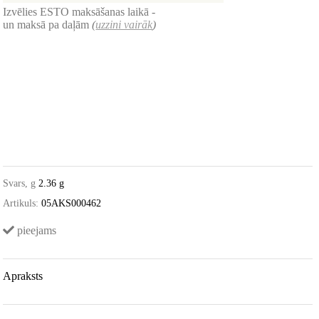
Izvēlies ESTO maksāšanas laikā -
un maksā pa daļām
(
uzzini vairāk
)
Svars, g
2.36 g
Artikuls:
05AKS000462
pieejams
Apraksts