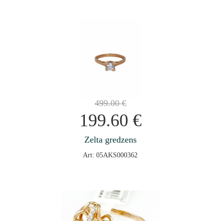
499.00
€
199.60
€
Zelta gredzens
Art: 05AKS000362