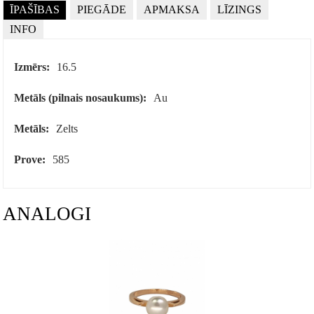
ĪPAŠĪBAS
PIEGĀDE
APMAKSA
LĪZINGS
INFO
Izmērs:
16.5
Metāls (pilnais nosaukums):
Au
Metāls:
Zelts
Prove:
585
ANALOGI