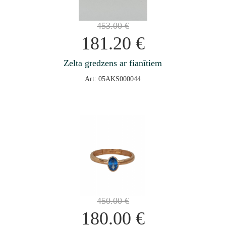
453.00
€
181.20
€
Zelta gredzens ar fianītiem
Art: 05AKS000044
450.00
€
180.00
€