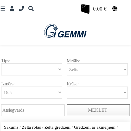
0.00
€
Tips:
Metāls:
Izmērs:
Krāsa:
MEKLĒT
Sākums
/
Zelta rotas
/
Zelta gredzeni
/
Gredzeni ar akmeņiem
/