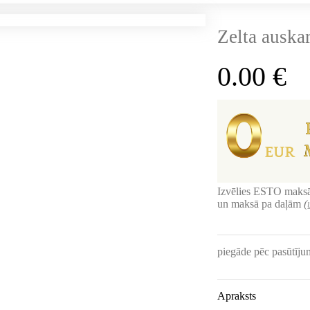
Zelta auskar
0.00
€
Izvēlies ESTO maksā
un maksā pa daļām
(
piegāde pēc pasūtīj
Apraksts