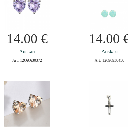
14.00
€
14.00
Auskari
Auskari
Art: 12OiOi30372
Art: 12OiOi30450