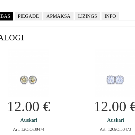
ĪBAS
PIEGĀDE
APMAKSA
LĪZINGS
INFO
ALOGI
12.00
€
12.00
Auskari
Auskari
Art: 12OiOi30474
Art: 12OiOi30473