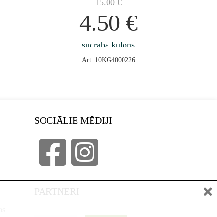
15.00
€
4.50
€
sudraba kulons
Art: 10KG4000226
SOCIĀLIE MĒDIJI
PARTNERI
as