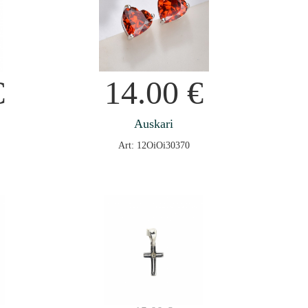
€
14.00
€
Auskari
Art: 12OiOi30370