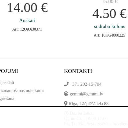
15.00
€
14.00
€
4.50
€
Auskari
sudraba kulons
Art: 12OiOi30371
Art: 10KG4000225
POJUMI
KONTAKTI
ijas dati
+371 202-15-704
 izmantošanas noteikumi
gemmi@gemmi.lv
griešana
Rīga, Lāčplēšā iela 88
Darba laiks:
Ot. un Ct. - 10:00-17:00
Pr., Tr., Pk., Sest., Svētd. - brīvdien