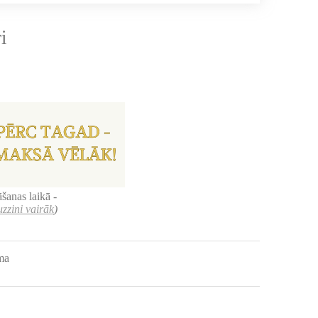
i
šanas laikā -
uzzini vairāk
)
uma