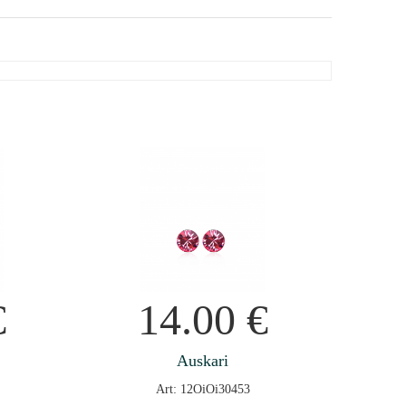
€
14.00
€
Auskari
Art: 12OiOi30453