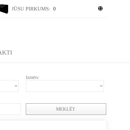
JŪSU PIRKUMS:
0
AKTI
Izmērs:
MEKLĒT