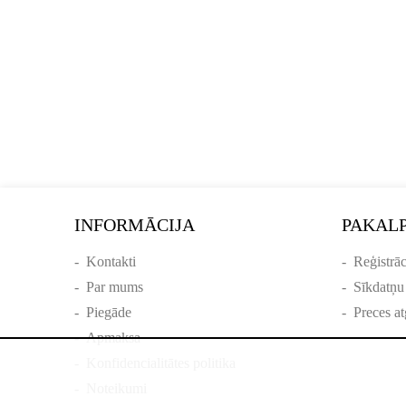
INFORMĀCIJA
PAKAL
-
Kontakti
-
Reģistrāc
-
Par mums
-
Sīkdatņu
-
Piegāde
-
Preces at
-
Apmaksa
-
Konfidencialitātes politika
-
Noteikumi