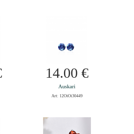
€
14.00
€
Auskari
Art: 12OiOi30449