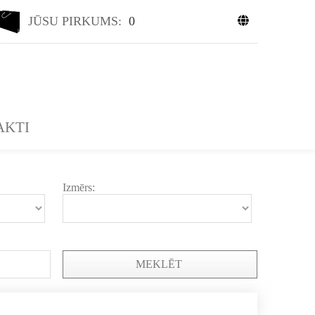
JŪSU PIRKUMS:
0
AKTI
Izmērs:
MEKLĒT