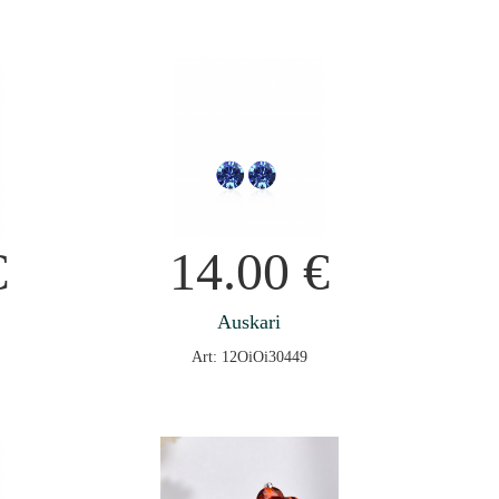
€
14.00
€
Auskari
Art: 12OiOi30449