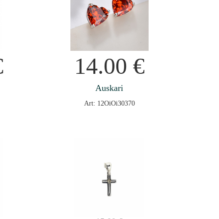
€
14.00
€
Auskari
Art: 12OiOi30370