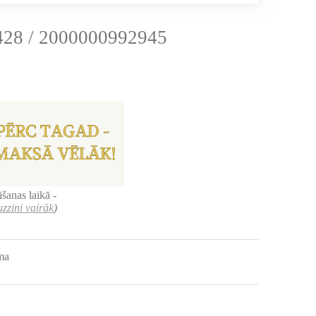
28 / 2000000992945
šanas laikā -
uzzini vairāk
)
uma