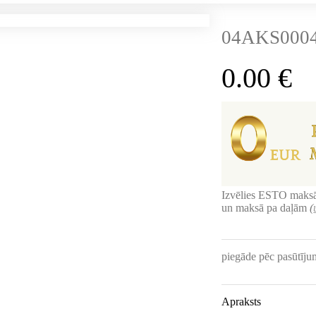
04AKS0004
0.00
€
Izvēlies ESTO maksā
un maksā pa daļām
(
piegāde pēc pasūtīj
Apraksts