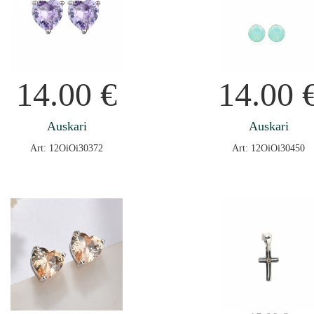
14.00
€
14.00
Auskari
Auskari
Art: 12OiOi30372
Art: 12OiOi30450