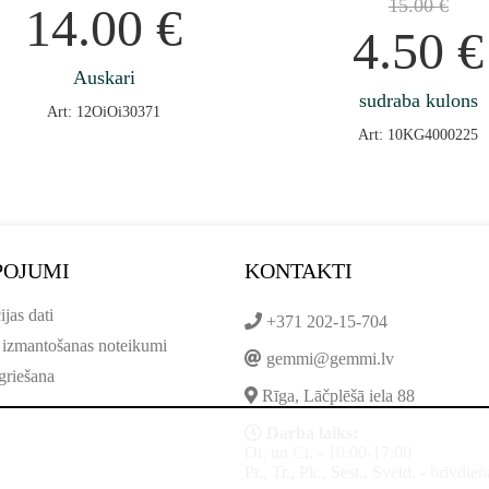
15.00
€
14.00
€
4.50
€
Auskari
sudraba kulons
Art: 12OiOi30371
Art: 10KG4000225
POJUMI
KONTAKTI
ijas dati
+371 202-15-704
 izmantošanas noteikumi
gemmi@gemmi.lv
griešana
Rīga, Lāčplēšā iela 88
Darba laiks:
Ot. un Ct. - 10:00-17:00
Pr., Tr., Pk., Sest., Svētd. - brīvdien