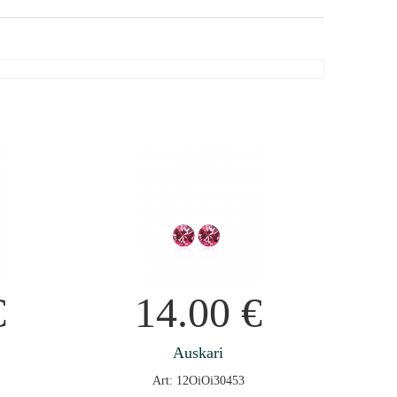
€
14.00
€
Auskari
Art: 12OiOi30453