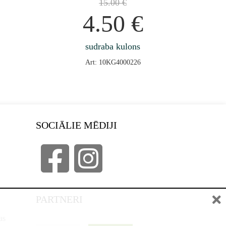
15.00
€
4.50
€
sudraba kulons
Art: 10KG4000226
SOCIĀLIE MĒDIJI
PARTNERI
as