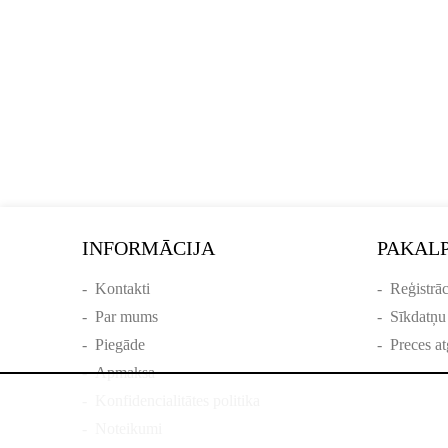
INFORMĀCIJA
PAKAL
-
Kontakti
-
Reģistrāc
-
Par mums
-
Sīkdatņu
-
Piegāde
-
Preces at
-
Apmaksa
-
Konfidencialitātes politika
-
Noteikumi