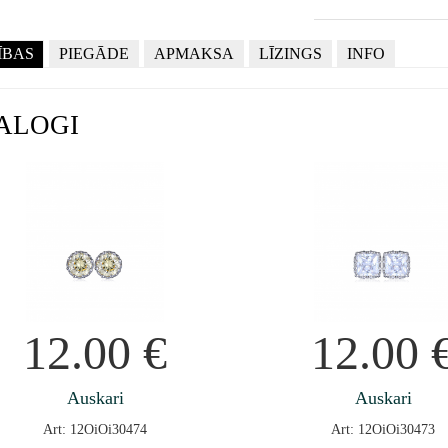
ĪBAS
PIEGĀDE
APMAKSA
LĪZINGS
INFO
ALOGI
12.00
€
12.00
Auskari
Auskari
Art: 12OiOi30474
Art: 12OiOi30473