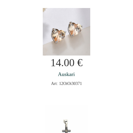
14.00
€
Auskari
Art: 12OiOi30371