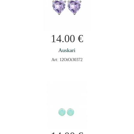
14.00
€
Auskari
Art: 12OiOi30372