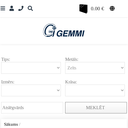
0.00
€
Tips:
Metāls:
Izmērs:
Krāsa:
MEKLĒT
Sākums
/