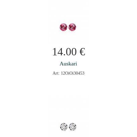
14.00
€
Auskari
Art: 12OiOi30453