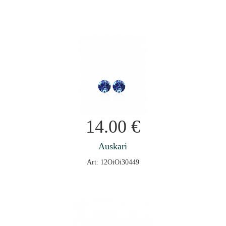
14.00
€
Auskari
Art: 12OiOi30449