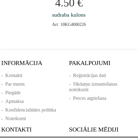
4.50
€
sudraba kulons
Art: 10KG4000226
INFORMĀCIJA
PAKALPOJUMI
-
Kontakti
-
Reģistrācijas dati
-
Par mums
-
Sīkdatņu izmantošanas
noteikumi
-
Piegāde
-
Preces atgriešana
-
Apmaksa
-
Konfidencialitātes politika
-
Noteikumi
KONTAKTI
SOCIĀLIE MĒDIJI