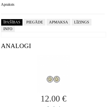
Apraksts
ĪPAŠĪBAS
PIEGĀDE
APMAKSA
LĪZINGS
INFO
ANALOGI
12.00
€