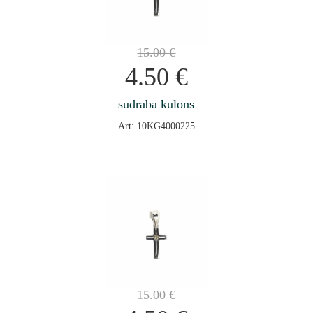
15.00
€
4.50
€
sudraba kulons
Art: 10KG4000225
15.00
€