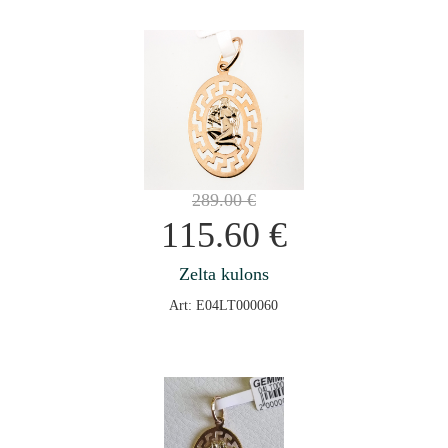
289.00
€
115.60
€
Zelta kulons
Art: E04LT000060