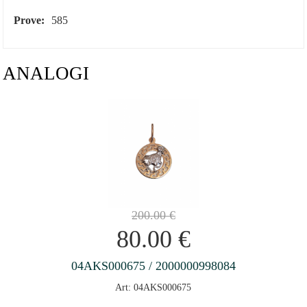
Prove:
585
ANALOGI
200.00
€
80.00
€
04AKS000675 / 2000000998084
Art: 04AKS000675