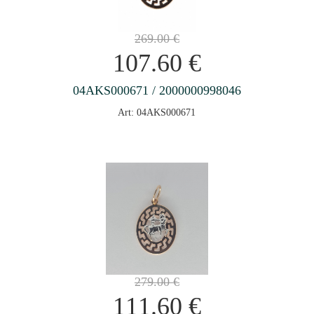
269.00
€
107.60
€
04AKS000671 / 2000000998046
Art: 04AKS000671
279.00
€
111.60
€