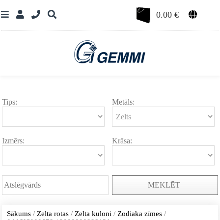
0.00
€
Tips:
Metāls:
Izmērs:
Krāsa:
MEKLĒT
Sākums
/
Zelta rotas
/
Zelta kuloni
/
Zodiaka zīmes
/