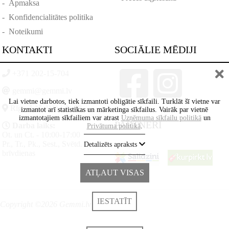
-
Apmaksa
-
Konfidencialitātes politika
-
Noteikumi
KONTAKTI
SOCIĀLIE MĒDIJI
+371 202-15-704
gemmi@gemmi.lv
Lai vietne darbotos, tiek izmantoti obligātie sīkfaili. Turklāt šī vietne var
Rīga, Lāčplēšā iela 88
izmantot arī statistikas un mārketinga sīkfailus. Vairāk par vietnē
izmantotajiem sīkfailiem var atrast
Uzņēmuma sīkfailu politikā
un
PARTNERI
Darba laiks:
Privātuma politikā
.
Ot. un Ct. - 10:00-17:00
Pr., Tr., Pk., Sest., Svētd. -
Detalizēts apraksts
brīvdienas
ATĻAUT VISAS
IESTATĪT
Copyright ©2026 Gemmi.lv