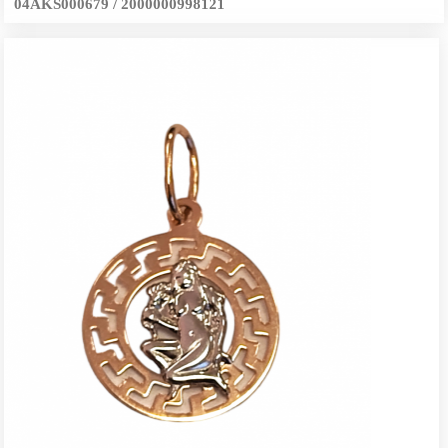
04AKS000679 / 2000000998121