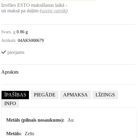
Izvēlies ESTO maksāšanas laikā -
un maksā pa daļām
(
uzzini vairāk
)
Svars, g
0.86 g
Artikuls:
04AKS000679
pieejams
Apraksts
ĪPAŠĪBAS
PIEGĀDE
APMAKSA
LĪZINGS
INFO
Metāls (pilnais nosaukums):
Au
Metāls:
Zelts