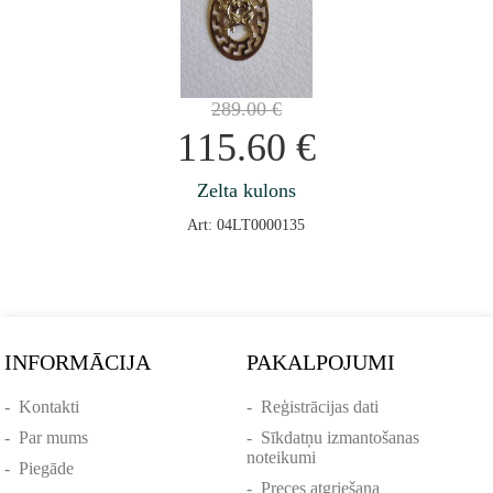
289.00
€
115.60
€
Zelta kulons
Art: 04LT0000135
INFORMĀCIJA
PAKALPOJUMI
-
Kontakti
-
Reģistrācijas dati
-
Par mums
-
Sīkdatņu izmantošanas
noteikumi
-
Piegāde
-
Preces atgriešana