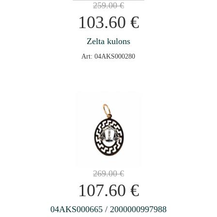
259.00
€
103.60
€
Zelta kulons
Art: 04AKS000280
269.00
€
107.60
€
04AKS000665 / 2000000997988