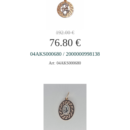
192.00
€
76.80
€
04AKS000680 / 2000000998138
Art: 04AKS000680