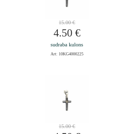
15.00
€
4.50
€
sudraba kulons
Art: 10KG4000225
15.00
€