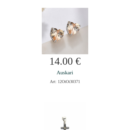
14.00
€
Auskari
Art: 12OiOi30371