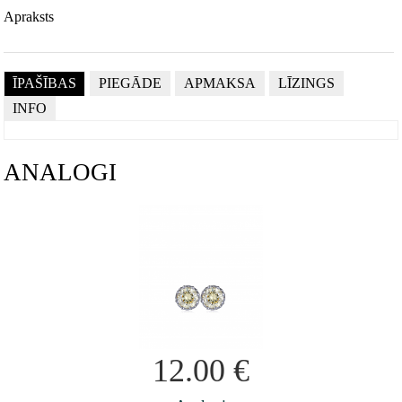
Apraksts
ĪPAŠĪBAS
PIEGĀDE
APMAKSA
LĪZINGS
INFO
ANALOGI
12.00
€