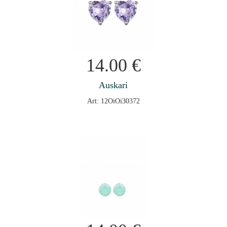
14.00
€
Auskari
Art: 12OiOi30372