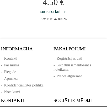
4.50
€
sudraba kulons
Art: 10KG4000226
INFORMĀCIJA
PAKALPOJUMI
-
Kontakti
-
Reģistrācijas dati
-
Par mums
-
Sīkdatņu izmantošanas
noteikumi
-
Piegāde
-
Preces atgriešana
-
Apmaksa
-
Konfidencialitātes politika
-
Noteikumi
KONTAKTI
SOCIĀLIE MĒDIJI