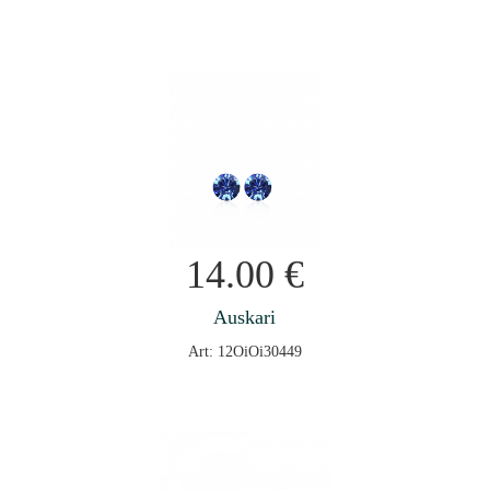
14.00
€
Auskari
Art: 12OiOi30449