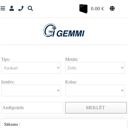
0.00
€
Tips:
Metāls:
Izmērs:
Krāsa:
MEKLĒT
Sākums
/