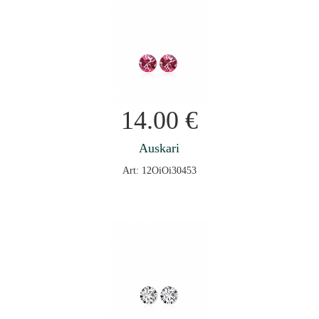
14.00
€
Auskari
Art: 12OiOi30453