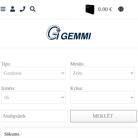
0.00
€
Tips:
Metāls:
Izmērs:
Krāsa:
MEKLĒT
Sākums
/