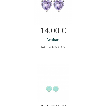
14.00
€
Auskari
Art: 12OiOi30372