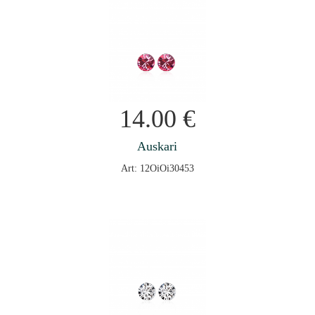
14.00
€
Auskari
Art: 12OiOi30453