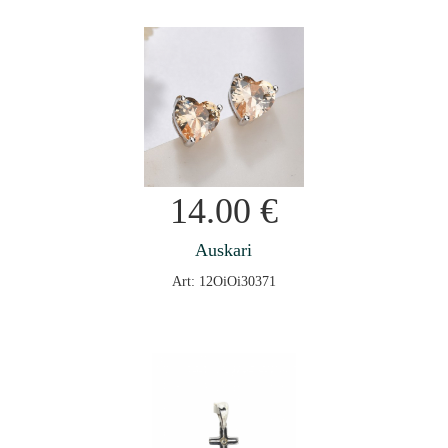
14.00
€
Auskari
Art: 12OiOi30371