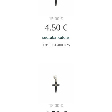
15.00
€
4.50
€
sudraba kulons
Art: 10KG4000225
15.00
€