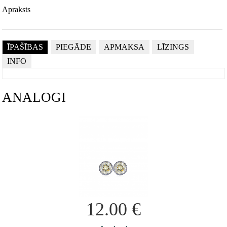
Apraksts
ĪPAŠĪBAS
PIEGĀDE
APMAKSA
LĪZINGS
INFO
ANALOGI
12.00
€