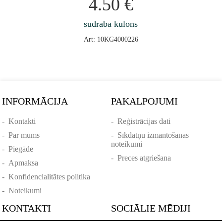
4.50
€
sudraba kulons
Art: 10KG4000226
INFORMĀCIJA
PAKALPOJUMI
-
Kontakti
-
Reģistrācijas dati
-
Par mums
-
Sīkdatņu izmantošanas
noteikumi
-
Piegāde
-
Preces atgriešana
-
Apmaksa
-
Konfidencialitātes politika
-
Noteikumi
KONTAKTI
SOCIĀLIE MĒDIJI