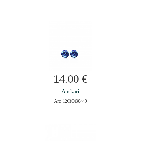
14.00
€
Auskari
Art: 12OiOi30449