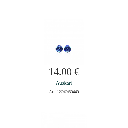
14.00
€
Auskari
Art: 12OiOi30449