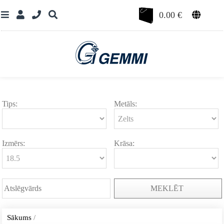
0.00
€
Tips:
Metāls:
Izmērs:
Krāsa:
MEKLĒT
Sākums
/