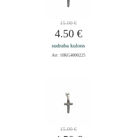
15.00
€
4.50
€
sudraba kulons
Art: 10KG4000225
15.00
€