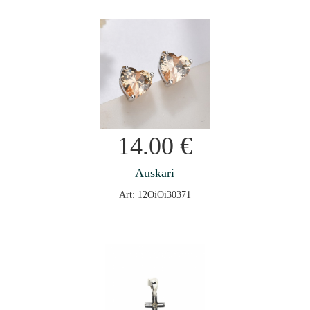
14.00
€
Auskari
Art: 12OiOi30371