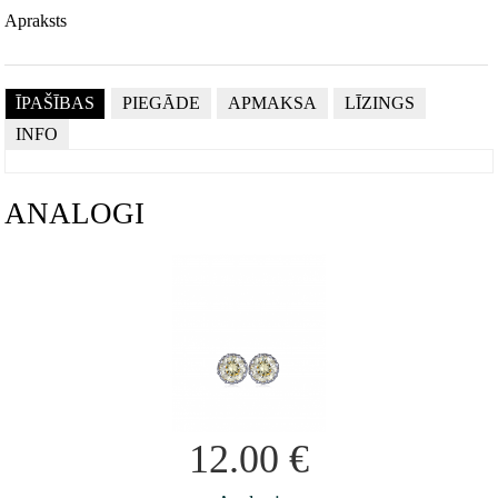
Apraksts
ĪPAŠĪBAS
PIEGĀDE
APMAKSA
LĪZINGS
INFO
ANALOGI
12.00
€