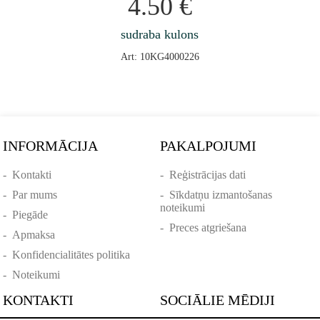
4.50
€
sudraba kulons
Art: 10KG4000226
INFORMĀCIJA
PAKALPOJUMI
-
Kontakti
-
Reģistrācijas dati
-
Par mums
-
Sīkdatņu izmantošanas
noteikumi
-
Piegāde
-
Preces atgriešana
-
Apmaksa
-
Konfidencialitātes politika
-
Noteikumi
KONTAKTI
SOCIĀLIE MĒDIJI