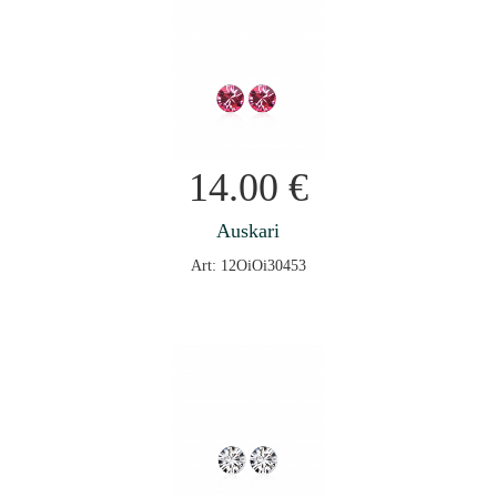
14.00
€
Auskari
Art: 12OiOi30453