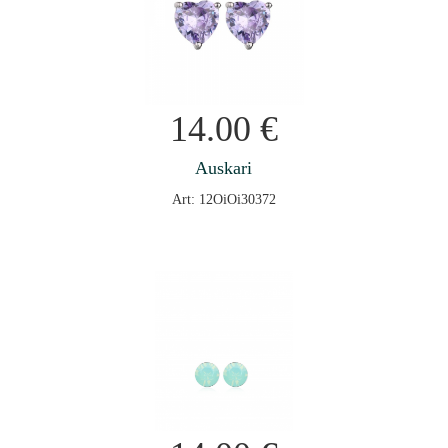
14.00
€
Auskari
Art: 12OiOi30372