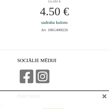
15.00
€
4.50
€
sudraba kulons
Art: 10KG4000226
SOCIĀLIE MĒDIJI
PARTNERI
as