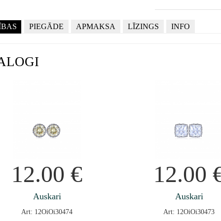
ĪBAS
PIEGĀDE
APMAKSA
LĪZINGS
INFO
ALOGI
12.00
€
12.00
Auskari
Auskari
Art: 12OiOi30474
Art: 12OiOi30473