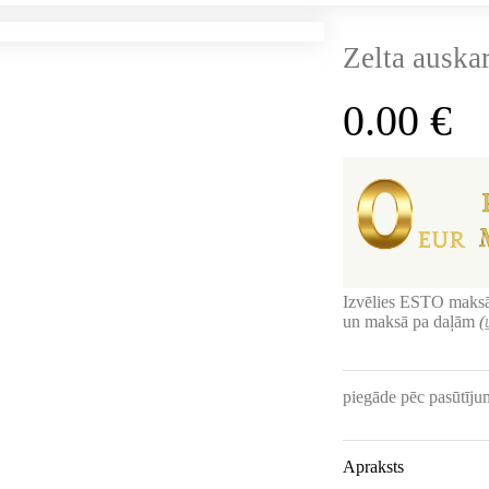
Zelta auskar
0.00
€
Izvēlies ESTO maksā
un maksā pa daļām
(
piegāde pēc pasūtīj
Apraksts