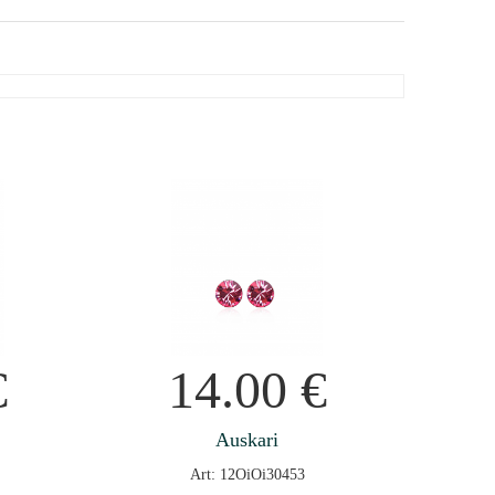
€
14.00
€
Auskari
Art: 12OiOi30453