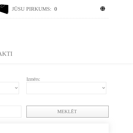
JŪSU PIRKUMS:
0
AKTI
Izmērs:
MEKLĒT