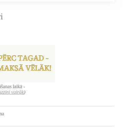
i
šanas laikā -
uzzini vairāk
)
uma