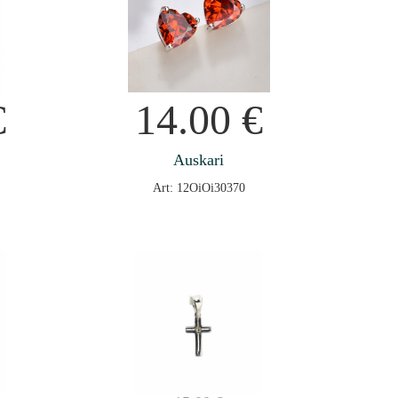
€
14.00
€
Auskari
Art: 12OiOi30370