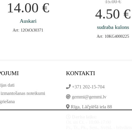
15.00
€
14.00
€
4.50
€
Auskari
sudraba kulons
Art: 12OiOi30371
Art: 10KG4000225
POJUMI
KONTAKTI
ijas dati
+371 202-15-704
 izmantošanas noteikumi
gemmi@gemmi.lv
griešana
Rīga, Lāčplēšā iela 88
Darba laiks:
Ot. un Ct. - 10:00-17:00
Pr., Tr., Pk., Sest., Svētd. - brīvdien