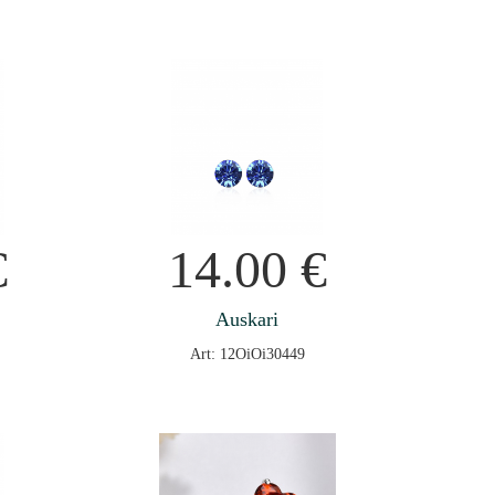
€
14.00
€
Auskari
Art: 12OiOi30449