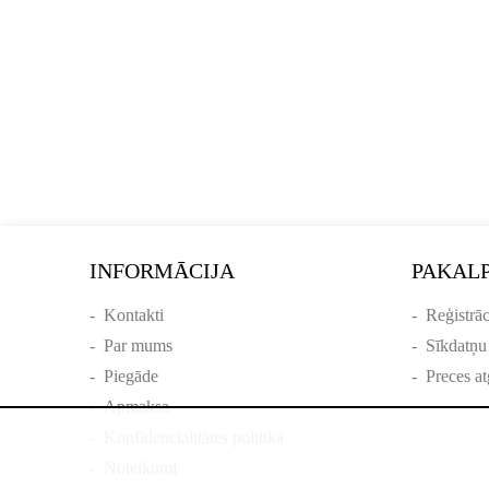
INFORMĀCIJA
PAKAL
-
Kontakti
-
Reģistrāc
-
Par mums
-
Sīkdatņu
-
Piegāde
-
Preces at
-
Apmaksa
-
Konfidencialitātes politika
-
Noteikumi