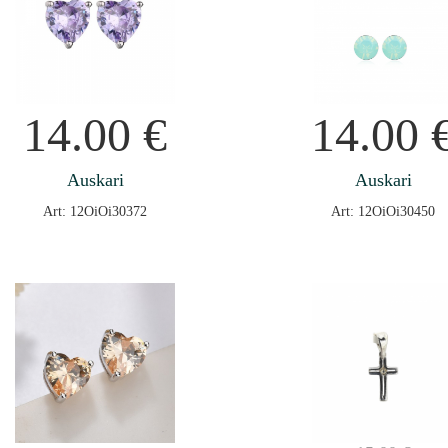
14.00
€
14.00
Auskari
Auskari
Art: 12OiOi30372
Art: 12OiOi30450