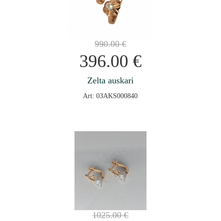
990.00
€
396.00
€
Zelta auskari
Art: 03AKS000840
1025.00
€