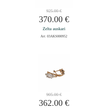
925.00
€
370.00
€
Zelta auskari
Art: 03AKS000952
905.00
€
362.00
€