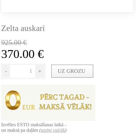
Zelta auskari
925.00
€
370.00
€
-
+
UZ GROZU
Izvēlies ESTO maksāšanas laikā -
un maksā pa daļām
(
uzzini vairāk
)