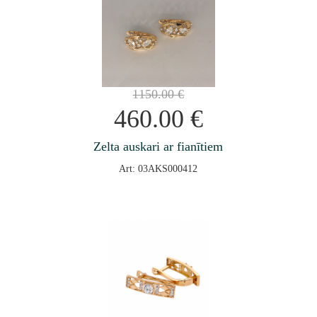
1150.00
€
460.00
€
Zelta auskari ar fianītiem
Art: 03AKS000412