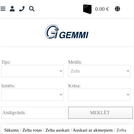
0.00
€
Tips:
Metāls:
Izmērs:
Krāsa:
MEKLĒT
Sākums
/
Zelta rotas
/
Zelta auskari
/
Auskari ar akmeņiem
/
Zelta