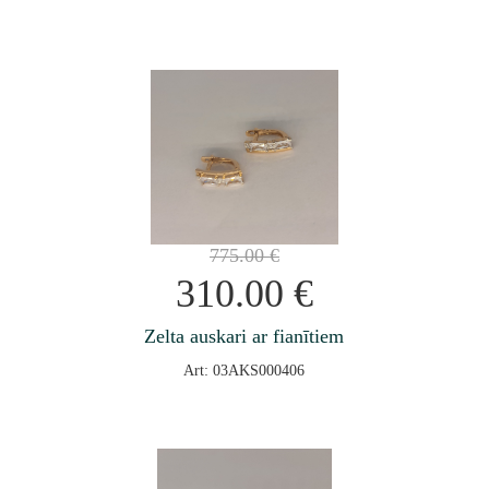
775.00
€
310.00
€
Zelta auskari ar fianītiem
Art: 03AKS000406