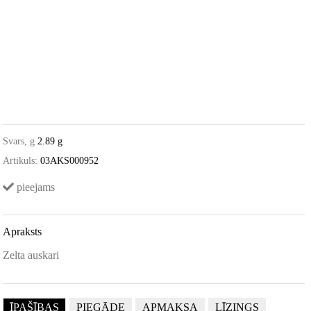
Svars, g
2.89 g
Artikuls:
03AKS000952
pieejams
Apraksts
Zelta auskari
ĪPAŠĪBAS
PIEGĀDE
APMAKSA
LĪZINGS