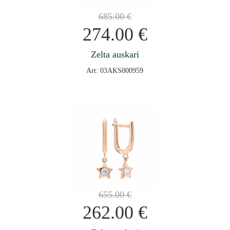
685.00
€
274.00
€
Zelta auskari
Art: 03AKS000959
655.00
€
262.00
€