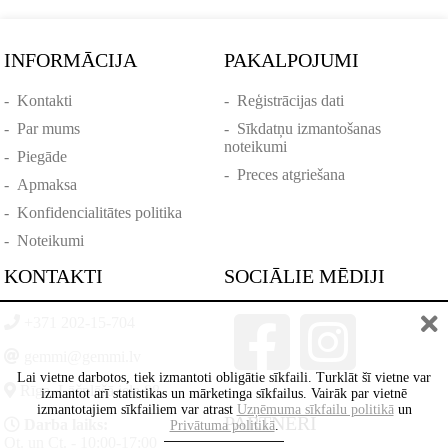
INFORMĀCIJA
PAKALPOJUMI
-
Kontakti
-
Reģistrācijas dati
-
Par mums
-
Sīkdatņu izmantošanas
noteikumi
-
Piegāde
-
Preces atgriešana
-
Apmaksa
-
Konfidencialitātes politika
-
Noteikumi
KONTAKTI
SOCIĀLIE MĒDIJI
+371 202-15-704
gemmi@gemmi.lv
Lai vietne darbotos, tiek izmantoti obligātie sīkfaili. Turklāt šī vietne var
Rīga, Lāčplēšā iela 88
izmantot arī statistikas un mārketinga sīkfailus. Vairāk par vietnē
izmantotajiem sīkfailiem var atrast
Uzņēmuma sīkfailu politikā
un
PARTNERI
Darba laiks:
Privātuma politikā
.
Ot. un Ct. - 10:00-17:00