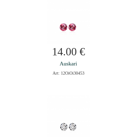
14.00
€
Auskari
Art: 12OiOi30453