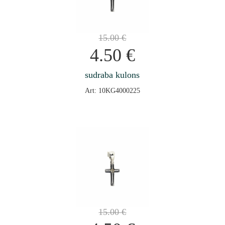
15.00
€
4.50
€
sudraba kulons
Art: 10KG4000225
15.00
€