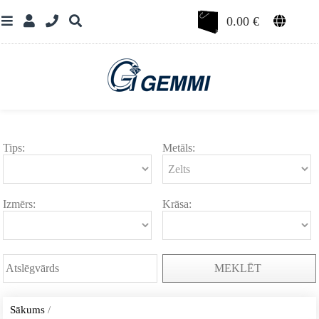
0.00
€
Tips:
Metāls:
Izmērs:
Krāsa:
MEKLĒT
Sākums
/