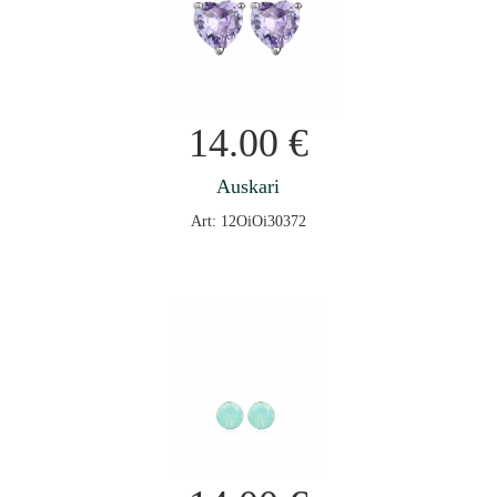
14.00
€
Auskari
Art: 12OiOi30372