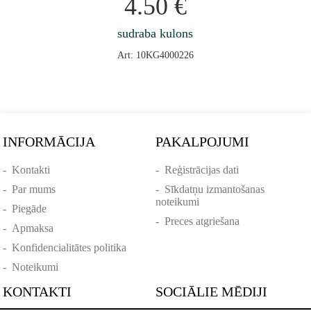
4.50
€
sudraba kulons
Art: 10KG4000226
INFORMĀCIJA
PAKALPOJUMI
-
Kontakti
-
Reģistrācijas dati
-
Par mums
-
Sīkdatņu izmantošanas
noteikumi
-
Piegāde
-
Preces atgriešana
-
Apmaksa
-
Konfidencialitātes politika
-
Noteikumi
KONTAKTI
SOCIĀLIE MĒDIJI