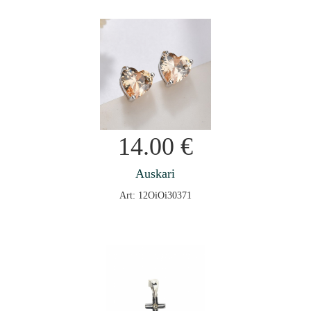
14.00
€
Auskari
Art: 12OiOi30371