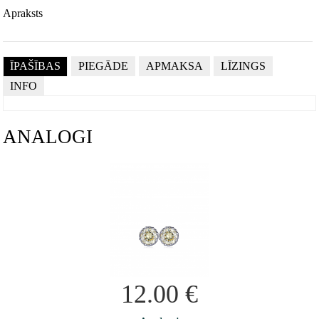
Apraksts
ĪPAŠĪBAS
PIEGĀDE
APMAKSA
LĪZINGS
INFO
ANALOGI
12.00
€