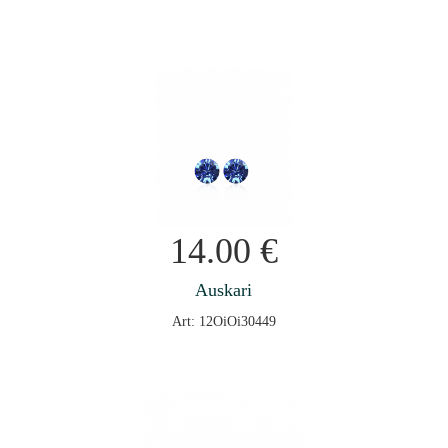
14.00
€
Auskari
Art: 12OiOi30449