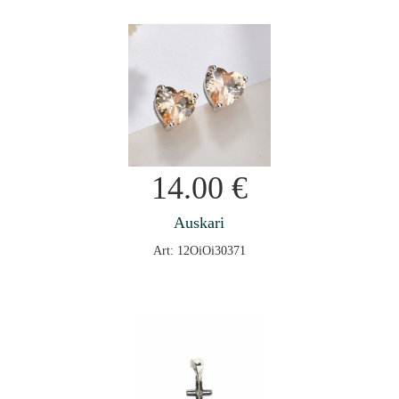
14.00
€
Auskari
Art: 12OiOi30371