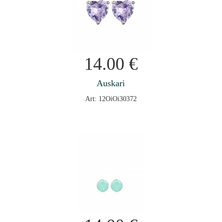
14.00
€
Auskari
Art: 12OiOi30372