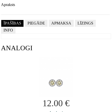
Apraksts
ĪPAŠĪBAS
PIEGĀDE
APMAKSA
LĪZINGS
INFO
ANALOGI
12.00
€