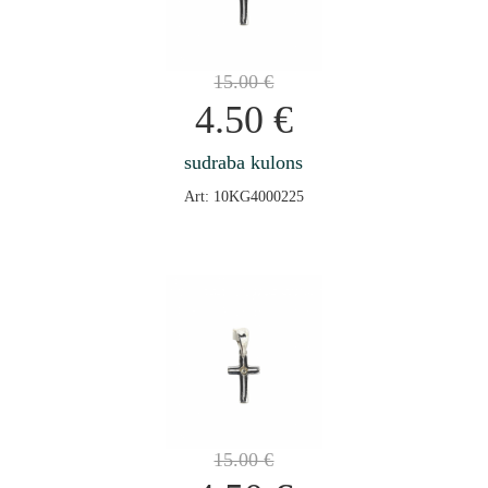
15.00
€
4.50
€
sudraba kulons
Art: 10KG4000225
15.00
€