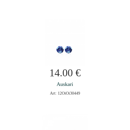
14.00
€
Auskari
Art: 12OiOi30449