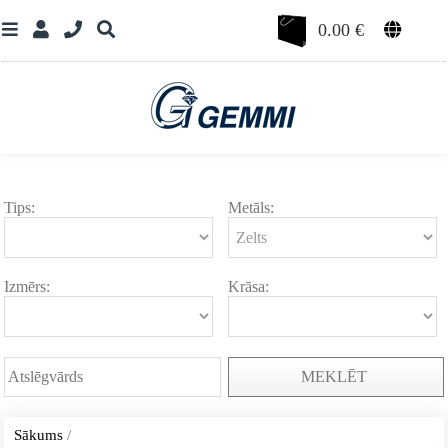
0.00
€
Tips:
Metāls:
Izmērs:
Krāsa:
MEKLĒT
Sākums
/