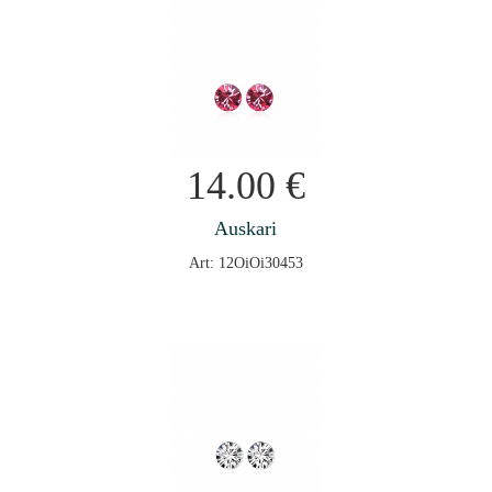
14.00
€
Auskari
Art: 12OiOi30453