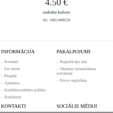
4.50
€
sudraba kulons
Art: 10KG4000226
INFORMĀCIJA
PAKALPOJUMI
-
Kontakti
-
Reģistrācijas dati
-
Par mums
-
Sīkdatņu izmantošanas
noteikumi
-
Piegāde
-
Preces atgriešana
-
Apmaksa
-
Konfidencialitātes politika
-
Noteikumi
KONTAKTI
SOCIĀLIE MĒDIJI