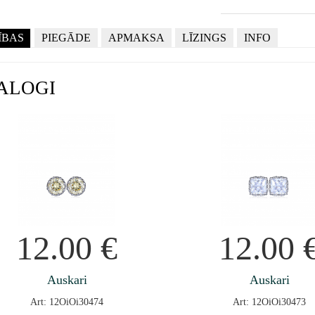
ĪBAS
PIEGĀDE
APMAKSA
LĪZINGS
INFO
ALOGI
12.00
€
12.00
Auskari
Auskari
Art: 12OiOi30474
Art: 12OiOi30473