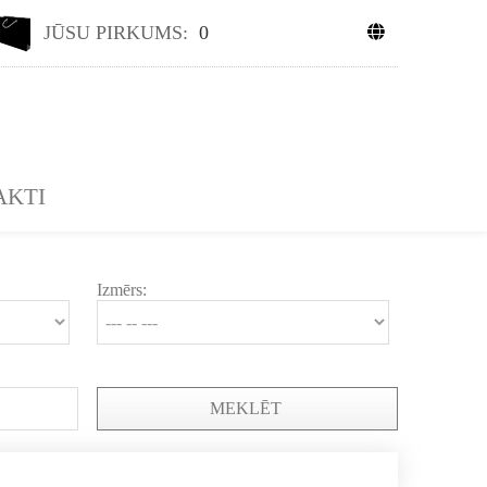
JŪSU PIRKUMS:
0
AKTI
Izmērs:
MEKLĒT