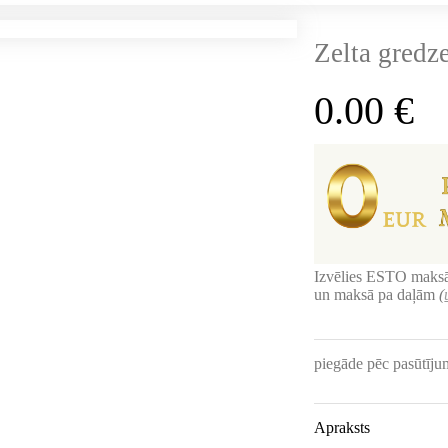
Zelta gredz
0.00
€
Izvēlies ESTO maksā
un maksā pa daļām
(
piegāde pēc pasūtīj
Apraksts