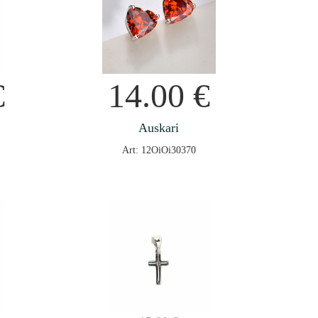
€
14.00
€
Auskari
Art: 12OiOi30370