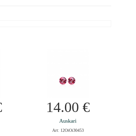
€
14.00
€
Auskari
Art: 12OiOi30453