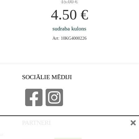
15.00
€
4.50
€
sudraba kulons
Art: 10KG4000226
SOCIĀLIE MĒDIJI
PARTNERI
as