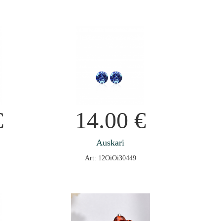
€
14.00
€
Auskari
Art: 12OiOi30449