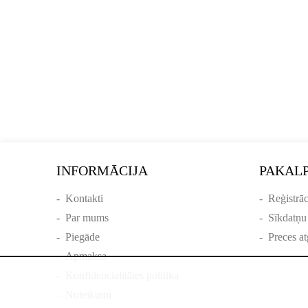
INFORMĀCIJA
PAKAL
-
Kontakti
-
Reģistrāc
-
Par mums
-
Sīkdatņu
-
Piegāde
-
Preces at
-
Apmaksa
-
Konfidencialitātes politika
-
Noteikumi