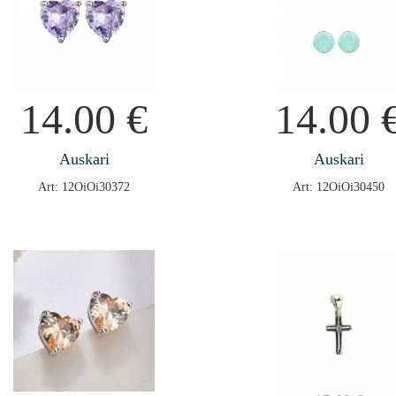
14.00
€
14.00
Auskari
Auskari
Art: 12OiOi30372
Art: 12OiOi30450