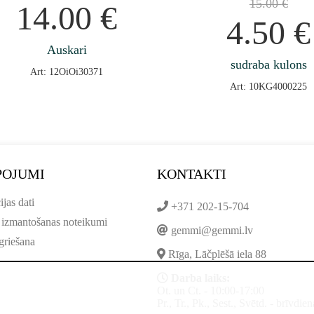
15.00
€
14.00
€
4.50
€
Auskari
sudraba kulons
Art: 12OiOi30371
Art: 10KG4000225
POJUMI
KONTAKTI
ijas dati
+371 202-15-704
 izmantošanas noteikumi
gemmi@gemmi.lv
griešana
Rīga, Lāčplēšā iela 88
Darba laiks:
Ot. un Ct. - 10:00-17:00
Pr., Tr., Pk., Sest., Svētd. - brīvdien