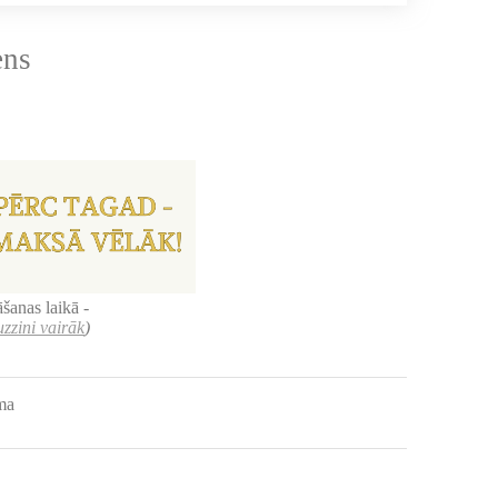
ens
šanas laikā -
uzzini vairāk
)
uma