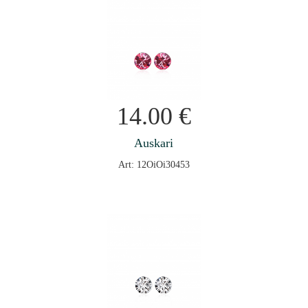
14.00
€
Auskari
Art: 12OiOi30453