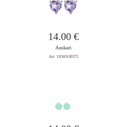
14.00
€
Auskari
Art: 12OiOi30372