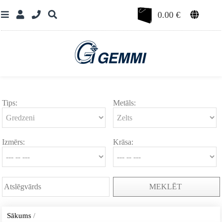
0.00
€
Tips:
Metāls:
Izmērs:
Krāsa:
MEKLĒT
Sākums
/