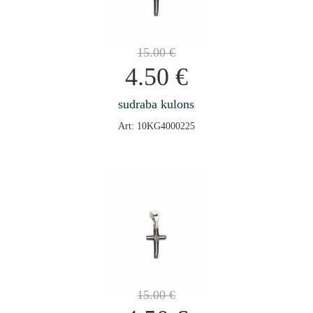
15.00
€
4.50
€
sudraba kulons
Art: 10KG4000225
15.00
€