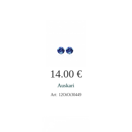
14.00
€
Auskari
Art: 12OiOi30449