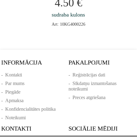
4.50
€
sudraba kulons
Art: 10KG4000226
INFORMĀCIJA
PAKALPOJUMI
-
Kontakti
-
Reģistrācijas dati
-
Par mums
-
Sīkdatņu izmantošanas
noteikumi
-
Piegāde
-
Preces atgriešana
-
Apmaksa
-
Konfidencialitātes politika
-
Noteikumi
KONTAKTI
SOCIĀLIE MĒDIJI