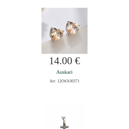
14.00
€
Auskari
Art: 12OiOi30371