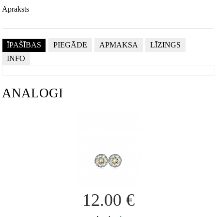
Apraksts
ĪPAŠĪBAS
PIEGĀDE
APMAKSA
LĪZINGS
INFO
ANALOGI
12.00
€